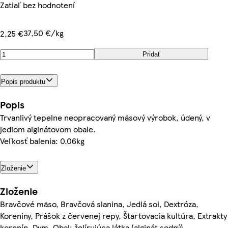
Zatiaľ bez hodnotení
37,50 €/kg
2,25 €
Pridať
Popis produktu
Popis
Trvanlivý tepelne neopracovaný mäsový výrobok, údený, v
jedlom alginátovom obale.
Veľkosť balenia: 0.06kg
Zloženie
Zloženie
Bravčové mäso, Bravčová slanina, Jedlá soi, Dextróza,
Koreniny, Prášok z červenej repy, Štartovacia kultúra, Extrakty
korenín, Dym, Obal: želírujúca látka (alginát sodný),