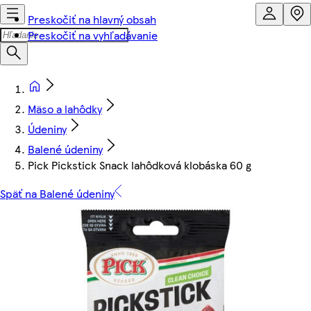
Preskočiť na hlavný obsah
Preskočiť na vyhľadávanie
Mäso a lahôdky
Údeniny
Balené údeniny
Pick Pickstick Snack lahôdková klobáska 60 g
Späť na Balené údeniny