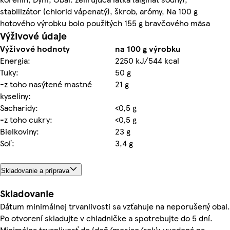
stabilizátor (chlorid vápenatý), škrob, arómy, Na 100 g
hotového výrobku bolo použitých 155 g bravčového mäsa
Výživové údaje
Výživové hodnoty
na 100 g výrobku
Energia:
2250 kJ/544 kcal
Tuky:
50 g
-z toho nasýtené mastné
21 g
kyseliny:
Sacharidy:
<0,5 g
-z toho cukry:
<0,5 g
Bielkoviny:
23 g
Soľ:
3,4 g
Skladovanie a príprava
Skladovanie
Dátum minimálnej trvanlivosti sa vzťahuje na neporušený obal.
Po otvorení skladujte v chladničke a spotrebujte do 5 dní.
Minimálna trvanlivosť do (deň/mesiac/rok): uvedená na