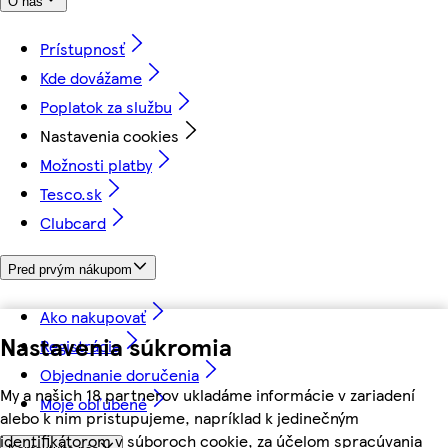
O nás
Prístupnosť
Kde dovážame
Poplatok za službu
Nastavenia cookies
Možnosti platby
Tesco.sk
Clubcard
Pred prvým nákupom
Ako nakupovať
Nastavenia súkromia
Registrácia
Objednanie doručenia
My a našich 18 partnerov ukladáme informácie v zariadení
Moje obľúbené
alebo k nim pristupujeme, napríklad k jedinečným
identifikátorom v súboroch cookie, za účelom spracúvania