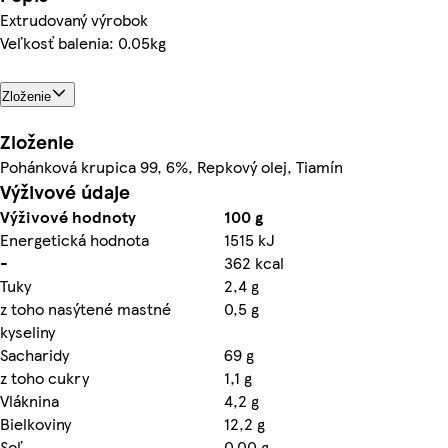
Extrudovaný výrobok
Veľkosť balenia: 0.05kg
Zloženie
Zloženie
Pohánková krupica 99, 6%, Repkový olej, Tiamín
Výživové údaje
Výživové hodnoty
100 g
Energetická hodnota
1515 kJ
-
362 kcal
Tuky
2,4 g
z toho nasýtené mastné
0,5 g
kyseliny
Sacharidy
69 g
z toho cukry
1,1 g
Vláknina
4,2 g
Bielkoviny
12,2 g
Soľ
0,00 g