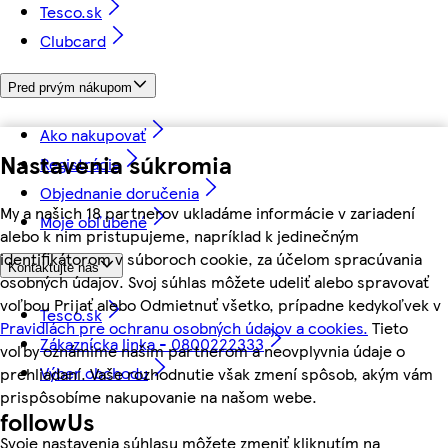
Tesco.sk
Clubcard
Pred prvým nákupom
Ako nakupovať
Nastavenia súkromia
Registrácia
Objednanie doručenia
My a našich 18 partnerov ukladáme informácie v zariadení
Moje obľúbené
alebo k nim pristupujeme, napríklad k jedinečným
identifikátorom v súboroch cookie, za účelom spracúvania
Kontaktujte nás
osobných údajov. Svoj súhlas môžete udeliť alebo spravovať
voľbou Prijať alebo Odmietnuť všetko, prípadne kedykoľvek v
Tesco.sk
Pravidlách pre ochranu osobných údajov a cookies.
Tieto
Zákaznícka linka - 0800222333
voľby oznámime našim partnerom a neovplyvnia údaje o
Výber obchodu
prehliadaní. Vaše rozhodnutie však zmení spôsob, akým vám
prispôsobíme nakupovanie na našom webe.
followUs
Svoje nastavenia súhlasu môžete zmeniť kliknutím na