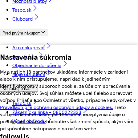
Možnosti platby
Tesco.sk
Clubcard
Pred prvým nákupom
Ako nakupovať
Nastavenia súkromia
Registrácia
Objednanie doručenia
My a našich 18 partnerov ukladáme informácie v zariadení
Moje obľúbené
alebo k nim pristupujeme, napríklad k jedinečným
identifikátorom v súboroch cookie, za účelom spracúvania
Kontaktujte nás
osobných údajov. Svoj súhlas môžete udeliť alebo spravovať
voľbou Prijať alebo Odmietnuť všetko, prípadne kedykoľvek v
Tesco.sk
Pravidlách pre ochranu osobných údajov a cookies.
Tieto
Zákaznícka linka - 0800222333
voľby oznámime našim partnerom a neovplyvnia údaje o
Výber obchodu
prehliadaní. Vaše rozhodnutie však zmení spôsob, akým vám
prispôsobíme nakupovanie na našom webe.
followUs