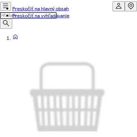
Preskočiť na hlavný obsah
Preskočiť na vyhľadávanie