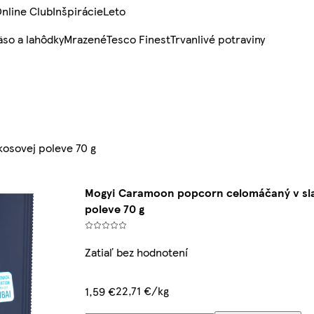
nline Club
Inšpirácie
Leto
so a lahôdky
Mrazené
Tesco Finest
Trvanlivé potraviny
osovej poleve 70 g
Mogyi Caramoon popcorn celomáčaný v sla
poleve 70 g
Zatiaľ bez hodnotení
22,71 €/kg
1,59 €