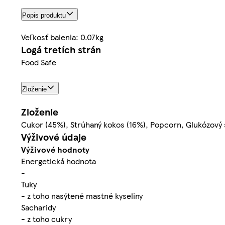
Popis produktu
Veľkosť balenia: 0.07kg
Logá tretích strán
Food Safe
Zloženie
Zloženie
Cukor (45%), Strúhaný kokos (16%), Popcorn, Glukózový si
Výživové údaje
Výživové hodnoty
Energetická hodnota
-
Tuky
- z toho nasýtené mastné kyseliny
Sacharidy
- z toho cukry