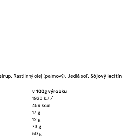
rup, Rastlinný olej (palmový), Jedlá soľ,
Sójový lecitín
v 100g výrobku
1930 kJ /
459 kcal
17 g
12 g
73 g
50 g