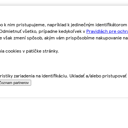
bo k nim pristupujeme, napríklad k jedinečným identifikátoro
o Odmietnuť všetko, prípadne kedykoľvek v
Pravidlách pre ochr
tie však zmení spôsob, akým vám prispôsobíme nakupovanie n
ia cookies v pätičke stránky.
istiky zariadenia na identifikáciu. Ukladať a/alebo pristupova
Zoznam partnerov