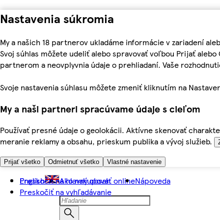
Nastavenia súkromia
My a našich 18 partnerov ukladáme informácie v zariadení ale
Svoj súhlas môžete udeliť alebo spravovať voľbou Prijať aleb
partnerom a neovplyvnia údaje o prehliadaní. Vaše rozhodnu
Svoje nastavenia súhlasu môžete zmeniť kliknutím na Nastaven
My a naši partneri spracúvame údaje s cieľom
Používať presné údaje o geolokácii. Aktívne skenovať charakter
meranie reklamy a obsahu, prieskum publika a vývoj služieb.
Prijať všetko
Odmietnuť všetko
Vlastné nastavenie
Preskočiť na hlavný obsah
English
Ako nakupovať online
Nápoveda
Preskočiť na vyhľadávanie