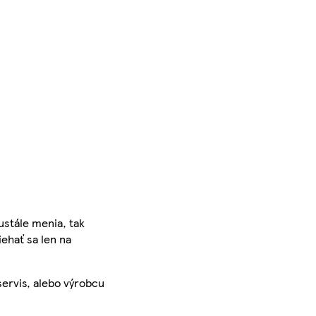
ustále menia, tak
iehať sa len na
servis, alebo výrobcu