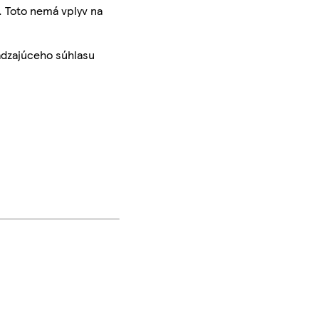
. Toto nemá vplyv na
ádzajúceho súhlasu