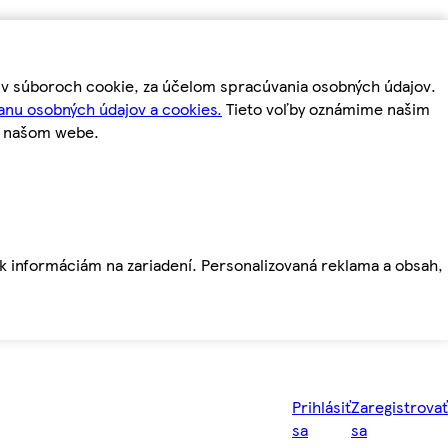
m v súboroch cookie, za účelom spracúvania osobných údajov.
anu osobných údajov a cookies.
Tieto voľby oznámime našim
a našom webe.
ť k informáciám na zariadení. Personalizovaná reklama a obsah,
Prihlásiť
Zaregistrovať
sa
sa