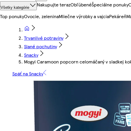
Nakupujte teraz
Obľúbené
Špeciálne ponuky
O
Všetky kategórie
Top ponuky
Ovocie, zelenina
Mliečne výrobky a vajcia
Pekáreň
Mä
Trvanlivé potraviny
Slané pochutiny
Snacky
Mogyi Caramoon popcorn celomáčaný v sladkej kok
Späť na Snacky