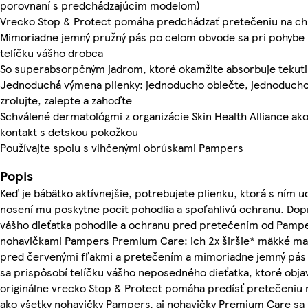
porovnaní s predchádzajúcim modelom)
Vrecko Stop & Protect pomáha predchádzať pretečeniu na ch
Mimoriadne jemný pružný pás po celom obvode sa pri pohybe
telíčku vášho drobca
So superabsorpčným jadrom, ktoré okamžite absorbuje tekut
Jednoduchá výmena plienky: jednoducho oblečte, jednoducho 
zrolujte, zalepte a zahoďte
Schválené dermatológmi z organizácie Skin Health Alliance ak
kontakt s detskou pokožkou
Používajte spolu s vlhčenými obrúskami Pampers
Popis
Keď je bábätko aktívnejšie, potrebujete plienku, ktorá s ním ud
nosení mu poskytne pocit pohodlia a spoľahlivú ochranu. Dop
vášho dieťatka pohodlie a ochranu pred pretečením od Pampe
nohavičkami Pampers Premium Care: ich 2x širšie* mäkké ma
pred červenými fľakmi a pretečením a mimoriadne jemný pá
sa prispôsobí telíčku vášho neposedného dieťatka, ktoré objav
originálne vrecko Stop & Protect pomáha predísť pretečeniu
ako všetky nohavičky Pampers, aj nohavičky Premium Care sa