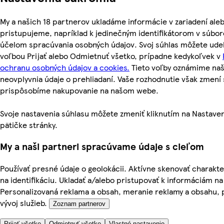
My a našich 18 partnerov ukladáme informácie v zariadení ale
pristupujeme, napríklad k jedinečným identifikátorom v súbor
účelom spracúvania osobných údajov. Svoj súhlas môžete udel
voľbou Prijať alebo Odmietnuť všetko, prípadne kedykoľvek v
ochranu osobných údajov a cookies.
Tieto voľby oznámime na
neovplyvnia údaje o prehliadaní. Vaše rozhodnutie však zmen
prispôsobíme nakupovanie na našom webe.
Svoje nastavenia súhlasu môžete zmeniť kliknutím na Nastaven
pätičke stránky.
My a naši partneri spracúvame údaje s cieľom
Používať presné údaje o geolokácii. Aktívne skenovať charakter
na identifikáciu. Ukladať a/alebo pristupovať k informáciám na
Personalizovaná reklama a obsah, meranie reklamy a obsahu, 
vývoj služieb.
Zoznam partnerov
Prijať všetko
Odmietnuť všetko
Vlastné nastavenie