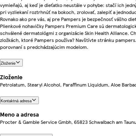
vymieňajú, aj keď je dieťatko neustále v pohybe: stačí ich jed
pri vyzliekaní roztrhnúť na bokoch, zrolovať, zalepiť a jednodu
Rovnako ako pre vás, aj pre Pampers je bezpečnosť vášho die
Plienkové nohavičky Pampers Premium Care sú dermatologick
schválené dermatológmi z organizácie Skin Health Alliance. Ch
zložkách, ktoré Pampers používa? Navštívte stránku pampers
porovnaní s predchádzajúcim modelom.
Zloženie
Zloženie
Petrolatum, Stearyl Alcohol, Paraffinum Liquidum, Aloe Barba
Kontaktná adresa
Meno a adresa
Procter & Gamble Service Gmbh, 65823 Schwalbach am Taun