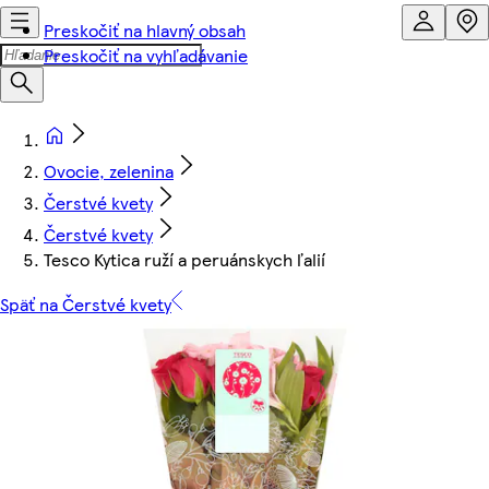
Preskočiť na hlavný obsah
Preskočiť na vyhľadávanie
Ovocie, zelenina
Čerstvé kvety
Čerstvé kvety
Tesco Kytica ruží a peruánskych ľalií
Späť na Čerstvé kvety