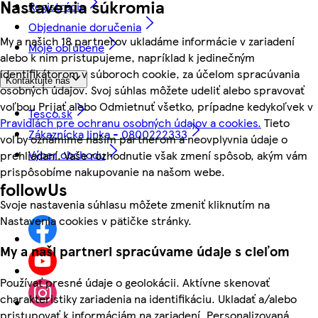
Nastavenia súkromia
Registrácia
Objednanie doručenia
My a našich 18 partnerov ukladáme informácie v zariadení
Moje obľúbené
alebo k nim pristupujeme, napríklad k jedinečným
identifikátorom v súboroch cookie, za účelom spracúvania
Kontaktujte nás
osobných údajov. Svoj súhlas môžete udeliť alebo spravovať
voľbou Prijať alebo Odmietnuť všetko, prípadne kedykoľvek v
Tesco.sk
Pravidlách pre ochranu osobných údajov a cookies.
Tieto
Zákaznícka linka - 0800222333
voľby oznámime našim partnerom a neovplyvnia údaje o
Výber obchodu
prehliadaní. Vaše rozhodnutie však zmení spôsob, akým vám
prispôsobíme nakupovanie na našom webe.
followUs
Svoje nastavenia súhlasu môžete zmeniť kliknutím na
Nastavenia cookies v pätičke stránky.
My a naši partneri spracúvame údaje s cieľom
Používať presné údaje o geolokácii. Aktívne skenovať
charakteristiky zariadenia na identifikáciu. Ukladať a/alebo
pristupovať k informáciám na zariadení. Personalizovaná