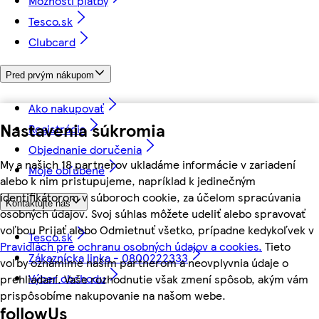
Možnosti platby
Tesco.sk
Clubcard
Pred prvým nákupom
Ako nakupovať
Nastavenia súkromia
Registrácia
Objednanie doručenia
My a našich 18 partnerov ukladáme informácie v zariadení
Moje obľúbené
alebo k nim pristupujeme, napríklad k jedinečným
identifikátorom v súboroch cookie, za účelom spracúvania
Kontaktujte nás
osobných údajov. Svoj súhlas môžete udeliť alebo spravovať
voľbou Prijať alebo Odmietnuť všetko, prípadne kedykoľvek v
Tesco.sk
Pravidlách pre ochranu osobných údajov a cookies.
Tieto
Zákaznícka linka - 0800222333
voľby oznámime našim partnerom a neovplyvnia údaje o
Výber obchodu
prehliadaní. Vaše rozhodnutie však zmení spôsob, akým vám
prispôsobíme nakupovanie na našom webe.
followUs