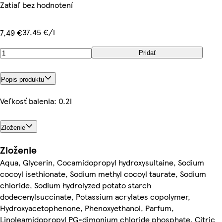
Zatiaľ bez hodnotení
37,45 €/l
7,49 €
Pridať
Popis produktu
Veľkosť balenia: 0.2l
Zloženie
Zloženie
Aqua, Glycerin, Cocamidopropyl hydroxysultaine, Sodium
cocoyl isethionate, Sodium methyl cocoyl taurate, Sodium
chloride, Sodium hydrolyzed potato starch
dodecenylsuccinate, Potassium acrylates copolymer,
Hydroxyacetophenone, Phenoxyethanol, Parfum,
Linoleamidopropyl PG-dimonium chloride phosphate, Citric