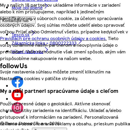
My a našich 18 partnerov ukladáme informácie v zariadení
Moje obľúbené
alebo k nim pristupujeme, napríklad k jedinečným
identifikátorom v súboroch cookie, za účelom spracúvania
Kontaktujte nás
osobných údajov. Svoj súhlas môžete udeliť alebo spravovať
voľbou Prijať alebo Odmietnuť všetko, prípadne kedykoľvek v
Tesco.sk
Pravidlách pre ochranu osobných údajov a cookies.
Tieto
Zákaznícka linka - 0800222333
voľby oznámime našim partnerom a neovplyvnia údaje o
Výber obchodu
prehliadaní. Vaše rozhodnutie však zmení spôsob, akým vám
prispôsobíme nakupovanie na našom webe.
followUs
Svoje nastavenia súhlasu môžete zmeniť kliknutím na
Nastavenia cookies v pätičke stránky.
My a naši partneri spracúvame údaje s cieľom
Používať presné údaje o geolokácii. Aktívne skenovať
charakteristiky zariadenia na identifikáciu. Ukladať a/alebo
pristupovať k informáciám na zariadení. Personalizovaná
©
Tesco Stores SR, a.s. 2026
reklama a obsah, meranie reklamy a obsahu, prieskum publika