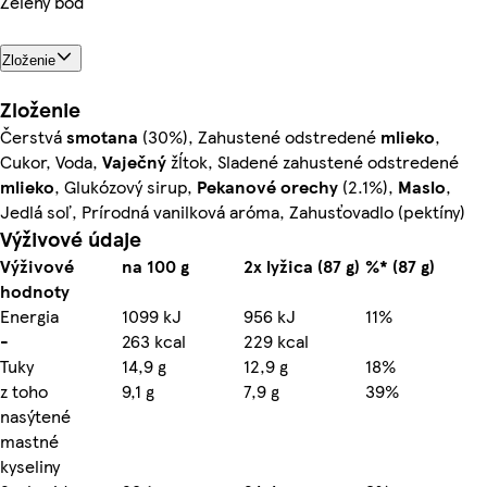
Zelený bod
Zloženie
Zloženie
Čerstvá
smotana
(30%), Zahustené odstredené
mlieko
,
Cukor, Voda,
Vaječný
žĺtok, Sladené zahustené odstredené
mlieko
, Glukózový sirup,
Pekanové orechy
(2.1%),
Maslo
,
Jedlá soľ, Prírodná vanilková aróma, Zahusťovadlo (pektíny)
Výživové údaje
Výživové
na 100 g
2x lyžica (87 g)
%* (87 g)
hodnoty
Energia
1099 kJ
956 kJ
11%
-
263 kcal
229 kcal
Tuky
14,9 g
12,9 g
18%
z toho
9,1 g
7,9 g
39%
nasýtené
mastné
kyseliny