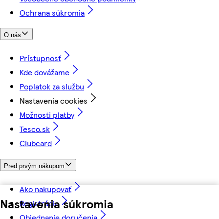
Ochrana súkromia
O nás
Prístupnosť
Kde dovážame
Poplatok za službu
Nastavenia cookies
Možnosti platby
Tesco.sk
Clubcard
Pred prvým nákupom
Ako nakupovať
Nastavenia súkromia
Registrácia
Objednanie doručenia