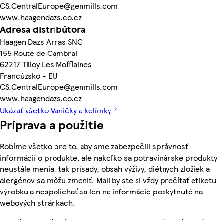
CS.CentralEurope@genmills.com
www.haagendazs.co.cz
Adresa distribútora
Haagen Dazs Arras SNC
155 Route de Cambrai
62217 Tilloy Les Mofflaines
Francúzsko - EU
CS.CentralEurope@genmills.com
www.haagendazs.co.cz
Ukázať všetko Vaničky a kelímky
Príprava a použitie
Robíme všetko pre to, aby sme zabezpečili správnosť
informácií o produkte, ale nakoľko sa potravinárske produkty
neustále menia, tak prísady, obsah výživy, diétnych zložiek a
alergénov sa môžu zmeniť. Mali by ste si vždy prečítať etiketu
výrobku a nespoliehať sa len na informácie poskytnuté na
webových stránkach.