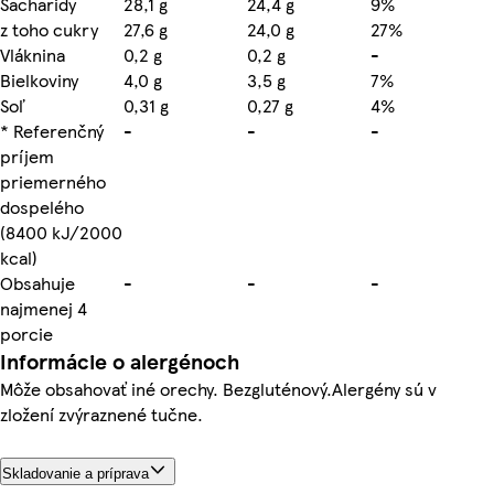
Sacharidy
28,1 g
24,4 g
9%
z toho cukry
27,6 g
24,0 g
27%
Vláknina
0,2 g
0,2 g
-
Bielkoviny
4,0 g
3,5 g
7%
Soľ
0,31 g
0,27 g
4%
* Referenčný
-
-
-
príjem
priemerného
dospelého
(8400 kJ/2000
kcal)
Obsahuje
-
-
-
najmenej 4
porcie
Informácie o alergénoch
Môže obsahovať iné orechy. Bezgluténový.Alergény sú v
zložení zvýraznené tučne.
Skladovanie a príprava