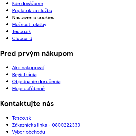
Kde dovážame
Poplatok za službu
Nastavenia cookies
Možnosti platby
Tesco.sk
Clubcard
Pred prvým nákupom
Ako nakupovať
Registrácia
Objednanie doručenia
Moje obľúbené
Kontaktujte nás
Tesco.sk
Zákaznícka linka - 0800222333
Výber obchodu