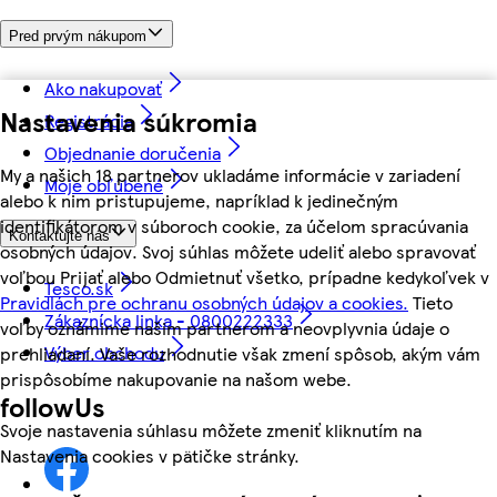
Pred prvým nákupom
Ako nakupovať
Nastavenia súkromia
Registrácia
Objednanie doručenia
My a našich 18 partnerov ukladáme informácie v zariadení
Moje obľúbené
alebo k nim pristupujeme, napríklad k jedinečným
identifikátorom v súboroch cookie, za účelom spracúvania
Kontaktujte nás
osobných údajov. Svoj súhlas môžete udeliť alebo spravovať
voľbou Prijať alebo Odmietnuť všetko, prípadne kedykoľvek v
Tesco.sk
Pravidlách pre ochranu osobných údajov a cookies.
Tieto
Zákaznícka linka - 0800222333
voľby oznámime našim partnerom a neovplyvnia údaje o
Výber obchodu
prehliadaní. Vaše rozhodnutie však zmení spôsob, akým vám
prispôsobíme nakupovanie na našom webe.
followUs
Svoje nastavenia súhlasu môžete zmeniť kliknutím na
Nastavenia cookies v pätičke stránky.