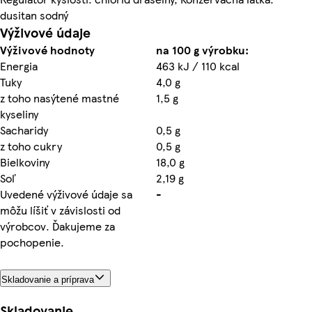
dusitan sodný
Výživové údaje
Výživové hodnoty
na 100 g výrobku:
Energia
463 kJ / 110 kcal
Tuky
4,0 g
z toho nasýtené mastné
1,5 g
kyseliny
Sacharidy
0,5 g
z toho cukry
0,5 g
Bielkoviny
18,0 g
Soľ
2,19 g
Uvedené výživové údaje sa
-
môžu líšiť v závislosti od
výrobcov. Ďakujeme za
pochopenie.
Skladovanie a príprava
Skladovanie