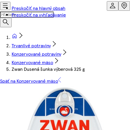
Preskočiť na hlavný obsah
Preskočiť na vyhľadávanie
Trvanlivé potraviny
Konzervované potraviny
Konzervované mäso
Zwan Dusená šunka výberová 325 g
Späť na Konzervované mäso