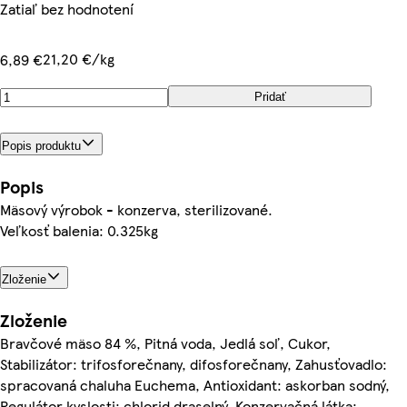
Zatiaľ bez hodnotení
21,20 €/kg
6,89 €
Pridať
Popis produktu
Popis
Mäsový výrobok - konzerva, sterilizované.
Veľkosť balenia: 0.325kg
Zloženie
Zloženie
Bravčové mäso 84 %, Pitná voda, Jedlá soľ, Cukor,
Stabilizátor: trifosforečnany, difosforečnany, Zahusťovadlo:
spracovaná chaluha Euchema, Antioxidant: askorban sodný,
Regulátor kyslosti: chlorid draselný, Konzervačná látka: