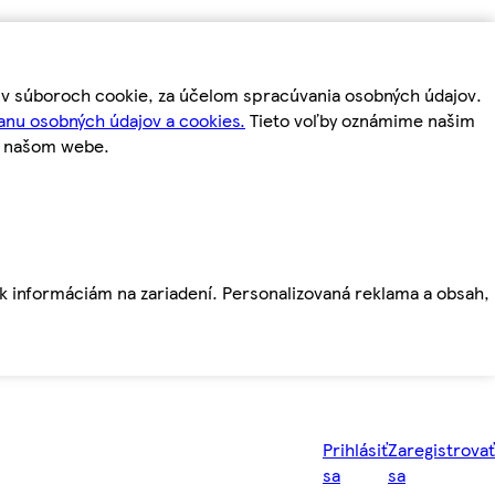
m v súboroch cookie, za účelom spracúvania osobných údajov.
anu osobných údajov a cookies.
Tieto voľby oznámime našim
a našom webe.
ť k informáciám na zariadení. Personalizovaná reklama a obsah,
Prihlásiť
Zaregistrovať
sa
sa