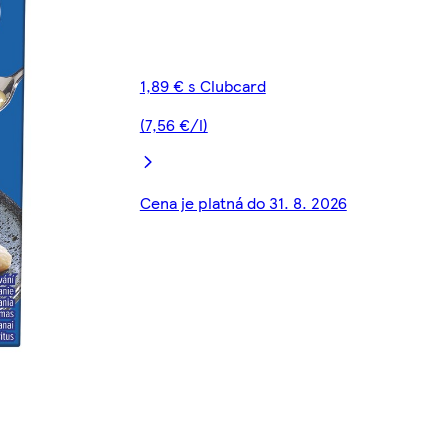
1,89 € s Clubcard
(7,56 €/l)
Cena je platná do 31. 8. 2026