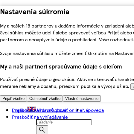
Nastavenia súkromia
My a našich 18 partnerov ukladáme informácie v zariadení ale
Svoj súhlas môžete udeliť alebo spravovať voľbou Prijať aleb
partnerom a neovplyvnia údaje o prehliadaní. Vaše rozhodnu
Svoje nastavenia súhlasu môžete zmeniť kliknutím na Nastaven
My a naši partneri spracúvame údaje s cieľom
Používať presné údaje o geolokácii. Aktívne skenovať charakter
meranie reklamy a obsahu, prieskum publika a vývoj služieb.
Prijať všetko
Odmietnuť všetko
Vlastné nastavenie
Preskočiť na hlavný obsah
English
Ako nakupovať online
Nápoveda
Preskočiť na vyhľadávanie