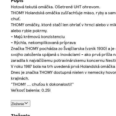
Popis
Hotová tekutá omáčka. Ošetrené UHT ohrevom.
THOMY Holandská omáčka zušľachťuje mäso, ryby a sam
chuť.
THOMY omáčky, ktoré stačí len ohriať v hrnci alebo v mi
alebo rybie pokrmy.
- Majú krémovú konzistenciu
- Rýchla, nekomplikovaná príprava
Značka THOMY pochádza zo Švajčiarska (vznik 1930) a je
svojho založenia spájaná s inováciami - ako prvá prišla
zaradila k najväčšiemu potravinárskemu koncernu Nestl
V roku 1987 bola na trh uvedená prvá Holandská omáčka
Dnes je značka THOMY dostupná nielen v nemecky hovoria
krajinách.
"THOMY ... chuťou k dokonalosti!"
Veľkosť balenia: 0.25l
Zloženie
Zloženie