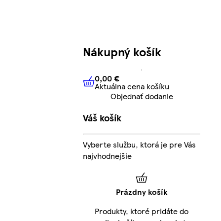
Nákupný košík
0,00 €
Aktuálna cena košíku
0,00 €
Aktuálna cena košíku
Objednať dodanie
Váš košík
Vyberte službu, ktorá je pre Vás
najvhodnejšie
Prázdny košík
Produkty, ktoré pridáte do