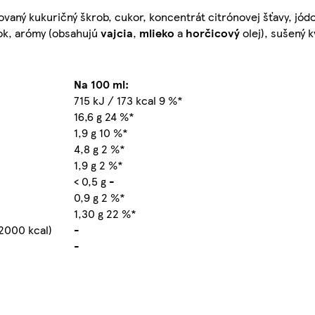
ovaný kukuričný škrob, cukor, koncentrát citrónovej šťavy, jódo
šok, arómy (obsahujú
vajcia
,
mlieko
a
horčicový
olej), sušený 
Na 100 ml:
715 kJ / 173 kcal 9 %*
16,6 g 24 %*
1,9 g 10 %*
4,8 g 2 %*
1,9 g 2 %*
< 0,5 g -
0,9 g 2 %*
1,30 g 22 %*
2000 kcal)
-
-