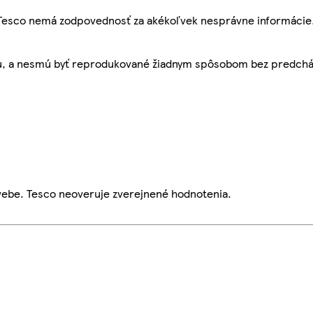
, Tesco nemá zodpovednosť za akékoľvek nesprávne informácie
bu, a nesmú byť reprodukované žiadnym spôsobom bez predch
webe. Tesco neoveruje zverejnené hodnotenia.