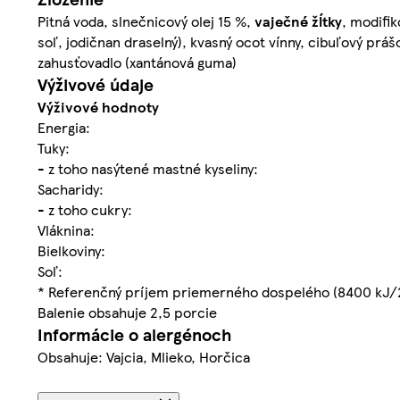
Pitná voda, slnečnicový olej 15 %,
vaječné
žĺtky
, modifik
soľ, jodičnan draselný), kvasný ocot vínny, cibuľový prá
zahusťovadlo (xantánová guma)
Výživové údaje
Výživové hodnoty
Energia:
Tuky:
- z toho nasýtené mastné kyseliny:
Sacharidy:
- z toho cukry:
Vláknina:
Bielkoviny:
Soľ:
* Referenčný príjem priemerného dospelého (8400 kJ/
Balenie obsahuje 2,5 porcie
Informácie o alergénoch
Obsahuje: Vajcia, Mlieko, Horčica