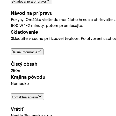
Skladovanie a príprava
Návod na prípravu
Pokyny: Omáčku vlejte do menšieho hrnca a ohrievajte za
600 W 1-2 minúty, potom premiešajte.
Skladovanie
Skladujte v suchu pri izbovej teplote. Po otvorení uscho
Ďalšie informácie
Čistý obsah
250ml
Krajina pôvodu
Nemecko
Kontaktná adresa
Vrátiť
Nestlé Slovensko s.r.o.