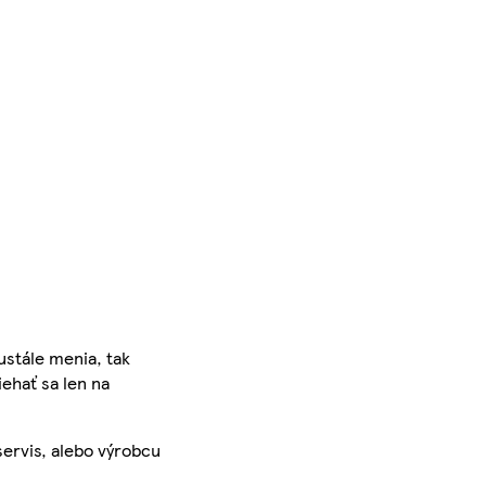
ustále menia, tak
iehať sa len na
servis, alebo výrobcu