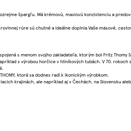
ozrejme špargľu. Má krémovú, maslovú konzistenciu a predov
krovlnnej rúre sú chutné a ideálne doplnia Vaše mäsové, cesto
 spojená s menom svojho zakladateľa, ktorým bol Fritz Thomy 
 napríklad s výrobou horčice v hliníkových tubách. V 70. rokoc
é.
 THOMY, ktorá sa dodnes radí k ikonickým výrobkom.
cich krajinách, ale napríklad aj v Čechách, na Slovensku ale