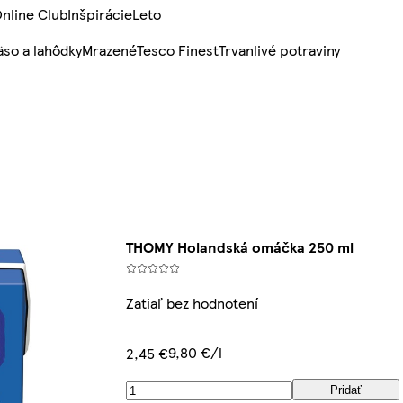
nline Club
Inšpirácie
Leto
so a lahôdky
Mrazené
Tesco Finest
Trvanlivé potraviny
THOMY Holandská omáčka 250 ml
Zatiaľ bez hodnotení
9,80 €/l
2,45 €
Pridať