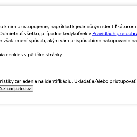
bo k nim pristupujeme, napríklad k jedinečným identifikátoro
o Odmietnuť všetko, prípadne kedykoľvek v
Pravidlách pre ochr
tie však zmení spôsob, akým vám prispôsobíme nakupovanie n
ia cookies v pätičke stránky.
istiky zariadenia na identifikáciu. Ukladať a/alebo pristupova
Zoznam partnerov