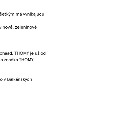
šetkým má vynikajúcu
vinové, zeleninové
Schaad. THOMY je už od
h sa značka THOMY
bo v Balkánskych