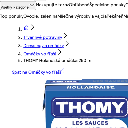
Nakupujte teraz
Obľúbené
Špeciálne ponuky
O
Všetky kategórie
Top ponuky
Ovocie, zelenina
Mliečne výrobky a vajcia
Pekáreň
Mä
Trvanlivé potraviny
Dressingy a omáčky
Omáčky vo fľaši
THOMY Holandská omáčka 250 ml
Späť na Omáčky vo fľaši