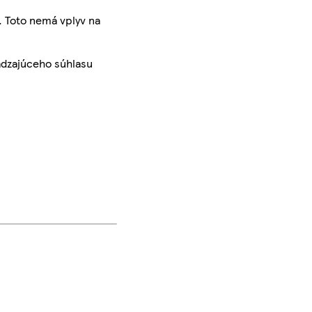
. Toto nemá vplyv na
ádzajúceho súhlasu