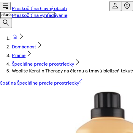
Preskočiť na hlavný obsah
Preskočiť na vyhľadávanie
Domácnosť
Pranie
Špeciálne pracie prostriedky
Woolite Keratin Therapy na čiernu a tmavú bielizeň tekut
Späť na Špeciálne pracie prostriedky