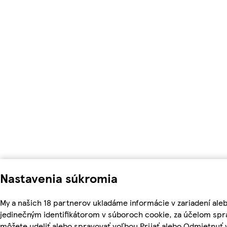
Nastavenia súkromia
My a našich 18 partnerov ukladáme informácie v zariadení ale
jedinečným identifikátorom v súboroch cookie, za účelom spr
môžete udeliť alebo spravovať voľbou Prijať alebo Odmietnuť