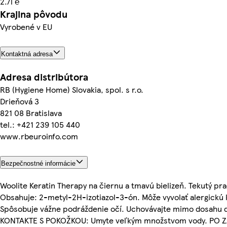
2.7l ℮
Krajina pôvodu
Vyrobené v EU
Kontaktná adresa
Adresa distribútora
RB (Hygiene Home) Slovakia, spol. s r.o.
Drieňová 3
821 08 Bratislava
tel.: +421 239 105 440
www.rbeuroinfo.com
Bezpečnostné informácie
Woolite Keratin Therapy na čiernu a tmavú bielizeň. Tekutý pr
Obsahuje: 2-metyl-2H-izotiazol-3-ón. Môže vyvolať alergickú 
Spôsobuje vážne podráždenie očí. Uchovávajte mimo dosahu d
KONTAKTE S POKOŽKOU: Umyte veľkým množstvom vody. PO ZA