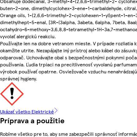
Obsahuje dodecanal, 3-methyl-4-(2,6,6-trimethyl-2- cyclohex
buten-2-one, dimethylcyclohex-3-ene-1-carbaldehyde, citral
Orange oils, 1-(2,6,6-trimethyl-2-cyclohexen-1-yl)pent-1-en-
dimethylhept-5-enal, [3R-(3alpha, 3abeta, 6alpha, 7beta, 8aal
octahydro-6-methoxy-3,6,8,8-tetramethyl-1H-3a,7-methanoa
vyvolať alergickú reakciu.
Používajte len na dobre vetranom mieste. V prípade rozliatia 
okamžite utrite. Nezapájajte iný prístroj alebo kábel do zásuvk
odparovač. Uchovávajte obal s bezpečnostnými pokynmi počas
používania. Ľudia trpiaci na precitlivenosť vyvolanú parfumami
výrobok používať opatrne. Osviežovače vzduchu nenahrádzajú
správnej hygieny.
Ukázať všetko Elektrické
Príprava a použitie
Robíme všetko pre to, aby sme zabezpečili správnosť informác