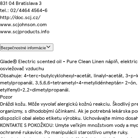
831 04 Bratislava 3
tel.: 02/4464 4564­-6
http://doc.scj.cz/
www.scjohnson.com
www.scjproducts.info
Bezpečnostné informácie
Glade® Electric scented oil - Pure Clean Linen náplň, elektric
osviežovač vzduchu
Obsahuje: 4-terc-butylcyklohexyl-acetát, linalyl-acetát, 3-p
metylpropanál, 3,5,6,6-tetrametyl-4-metylidénheptán- 2-ón,
etylfenyl)-2,2-dimetylpropanál.
Pozor
Dráždi kožu. Môže vyvolať alergickú kožnú reakciu. Škodlivý p
organizmy, s dlhodobými účinkami. Ak je potrebná lekárska p
dispozícii obal alebo etiketu výrobku. Uchovávajte mimo dosah
KONTAKTE S POKOŽKOU: Umyte veľkým množstvom vody a myd
ochranné rukavice. Po manipulácii starostlivo umyte ruky.