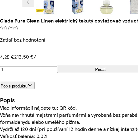
Glade Pure Clean Linen elektrický tekutý osviežovač vzduc
Zatiaľ bez hodnotení
212,50 €/l
4,25 €
Pridať
Popis produktu
Popis
Viac informácií nájdete tu: QR kód.
Vôňa navrhnutá majstrami parfumérmi a vyrobená bez parabén
formaldehydu alebo umelého pižma.
Vydrží až 120 dní (pri používaní 12 hodín denne a nízkej intenzit
Veľkosť balenia: 0.02l