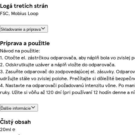
Logá tretích strán
FSC, Mobius Loop
Skladovanie a príprava
Príprava a použitie
Návod na použitie:
1. Otočte el. zástrčkou odparovača, aby náplň bola vo zvislej 
2. Odskrutkujte uzáver a náplň vložte do odparovača.
3. Zasuňte odparovač do zodpovedajúcej el. zásuvky. Odparov
udržujte stále vo zvislej polohe. Prečítajte si dôležité bezpeč
4. Nastavte na odparovači požadovanú intenzitu vône. Po mani
ruky. Užite si vôňu až 120 dní (pri používaní 12 hodín denne a ní
Ďalšie informácie
Čistý obsah
20ml ℮