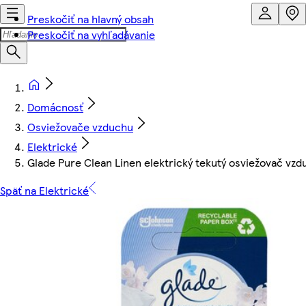
Preskočiť na hlavný obsah
Preskočiť na vyhľadávanie
Domácnosť
Osviežovače vzduchu
Elektrické
Glade Pure Clean Linen elektrický tekutý osviežovač vz
Späť na Elektrické