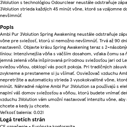
3Volution s technológiou Odourclear neustále odstraňuje záp
3Volution strieda každých 45 minút vône, ktoré sa vzájomne d
nevšimnúť
Popis
Ambi Pur 3Volution Spring Awakening neustále odstraňuje záp
vône pre sviežosť, ktorú si nemožno nevšimnúť. Trvá až 90 dní
nastavení). Objavte krásu Spring Awakening teraz s 2-násobn
líniou: Intenzívnejšia vôňa s väčším dosahom, vďaka čomu sa ň
jemná zelená vôňa inšpirovaná prírodnou sviežosťou jari od Le
sviežou vôňou, obklopí vás pocit pokoja. Pri tradičných zásuv
zvykneme a prestaneme si ju všímať. Osviežovač vzduchu Ambi
nepretržite a automaticky strieda 3 vysokokvalitné vône, ktor
minút. Náhradné náplne Ambi Pur 3Volution sa používajú s ele
naplní váš domov sviežosťou a vôňou, ktorú budete vnímať de
vzduchu 3Volution vám umožní nastavovať intenzitu vône, aby s
chcete a kedy ju chcete.
Veľkosť balenia: 0.02l
Logá tretích strán
CE označenie - Európska konformita