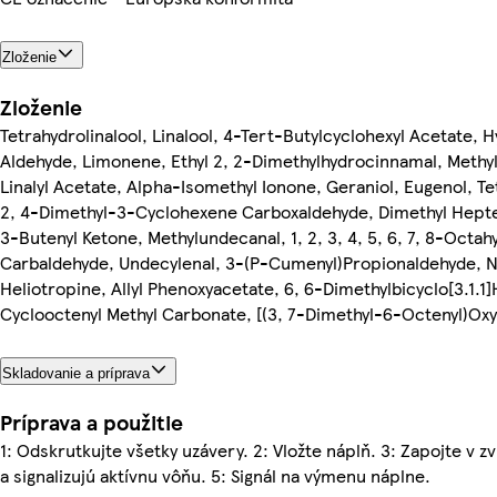
Zloženie
Zloženie
Tetrahydrolinalool, Linalool, 4-Tert-Butylcyclohexyl Acetate, H
Aldehyde, Limonene, Ethyl 2, 2-Dimethylhydrocinnamal, Methyl
Linalyl Acetate, Alpha-Isomethyl Ionone, Geraniol, Eugenol, 
2, 4-Dimethyl-3-Cyclohexene Carboxaldehyde, Dimethyl Hepte
3-Butenyl Ketone, Methylundecanal, 1, 2, 3, 4, 5, 6, 7, 8-Oct
Carbaldehyde, Undecylenal, 3-(P-Cumenyl)Propionaldehyde, N
Heliotropine, Allyl Phenoxyacetate, 6, 6-Dimethylbicyclo[3.1
Cyclooctenyl Methyl Carbonate, [(3, 7-Dimethyl-6-Octenyl)Ox
Skladovanie a príprava
Príprava a použitie
1: Odskrutkujte všetky uzávery. 2: Vložte náplň. 3: Zapojte v zv
a signalizujú aktívnu vôňu. 5: Signál na výmenu náplne.