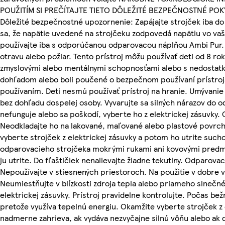
POUŽITÍM SI PREČÍTAJTE TIETO DÔLEŽITÉ BEZPEČNOSTNÉ POK
Dôležité bezpečnostné upozornenie: Zapájajte strojček iba do
sa, že napätie uvedené na strojčeku zodpovedá napätiu vo v
používajte iba s odporúčanou odparovacou náplňou Ambi Pur. 
otravu alebo požiar. Tento prístroj môžu používať deti od 8 ro
zmyslovými alebo mentálnymi schopnosťami alebo s nedostatk
dohľadom alebo boli poučené o bezpečnom používaní prístroja 
používaním. Deti nesmú používať prístroj na hranie. Umývanie
bez dohľadu dospelej osoby. Vyvarujte sa silných nárazov do 
nefunguje alebo sa poškodí, vyberte ho z elektrickej zásuvky.
Neodkladajte ho na lakované, maľované alebo plastové povrchy 
vyberte strojček z elektrickej zásuvky a potom ho utrite such
odparovacieho strojčeka mokrými rukami ani kovovými predmet
ju utrite. Do fľaštičiek nenalievajte žiadne tekutiny. Odparovac
Nepoužívajte v stiesnených priestoroch. Na použitie v dobre 
Neumiestňujte v blízkosti zdroja tepla alebo priameho slnečné
elektrickej zásuvky. Prístroj pravidelne kontrolujte. Počas be
pretože využíva tepelnú energiu. Okamžite vyberte strojček z e
nadmerne zahrieva, ak vydáva nezvyčajne silnú vôňu alebo ak d