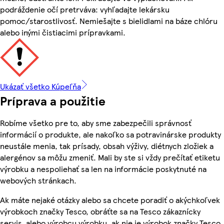
podráždenie očí pretrváva: vyhľadajte lekársku
pomoc/starostlivosť. Nemiešajte s bielidlami na báze chlóru
alebo inými čistiacimi prípravkami.
Ukázať všetko Kúpeľňa
Príprava a použitie
Robíme všetko pre to, aby sme zabezpečili správnosť
informácií o produkte, ale nakoľko sa potravinárske produkty
neustále menia, tak prísady, obsah výživy, diétnych zložiek a
alergénov sa môžu zmeniť. Mali by ste si vždy prečítať etiketu
výrobku a nespoliehať sa len na informácie poskytnuté na
webových stránkach.
Ak máte nejaké otázky alebo sa chcete poradiť o akýchkoľvek
výrobkoch značky Tesco, obráťte sa na Tesco zákaznícky
servis, alebo výrobcu výrobku, ak nie je výrobok značky Tesco.