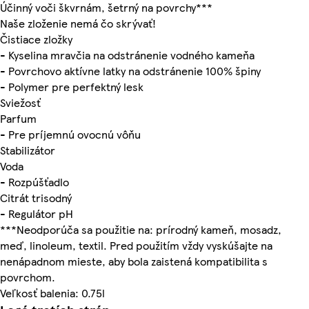
Účinný voči škvrnám, šetrný na povrchy***
Naše zloženie nemá čo skrývať!
Čistiace zložky
- Kyselina mravčia na odstránenie vodného kameňa
- Povrchovo aktívne latky na odstránenie 100% špiny
- Polymer pre perfektný lesk
Sviežosť
Parfum
- Pre príjemnú ovocnú vôňu
Stabilizátor
Voda
- Rozpúšťadlo
Citrát trisodný
- Regulátor pH
***Neodporúča sa použitie na: prírodný kameň, mosadz,
meď, linoleum, textil. Pred použitím vždy vyskúšajte na
nenápadnom mieste, aby bola zaistená kompatibilita s
povrchom.
Veľkosť balenia: 0.75l