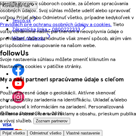
identifikátorom v súboroch cookie, za účelom spracúvania
Kontaktujte nás
osobných údajov. Svoj súhlas môžete udeliť alebo spravovať
voľbou Prijať alebo Odmietnuť všetko, prípadne kedykoľvek v
Tesco.sk
Pravidlách pre ochranu osobných údajov a cookies.
Tieto
Zákaznícka linka - 0800222333
voľby oznámime našim partnerom a neovplyvnia údaje o
Výber obchodu
prehliadaní. Vaše rozhodnutie však zmení spôsob, akým vám
prispôsobíme nakupovanie na našom webe.
followUs
Svoje nastavenia súhlasu môžete zmeniť kliknutím na
Nastavenia cookies v pätičke stránky.
My a naši partneri spracúvame údaje s cieľom
Používať presné údaje o geolokácii. Aktívne skenovať
charakteristiky zariadenia na identifikáciu. Ukladať a/alebo
pristupovať k informáciám na zariadení. Personalizovaná
©
Tesco Stores SR, a.s. 2026
reklama a obsah, meranie reklamy a obsahu, prieskum publika
a vývoj služieb.
Zoznam partnerov
Prijať všetko
Odmietnuť všetko
Vlastné nastavenie