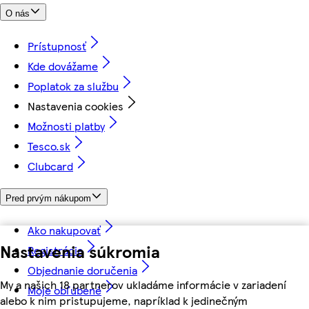
O nás
Prístupnosť
Kde dovážame
Poplatok za službu
Nastavenia cookies
Možnosti platby
Tesco.sk
Clubcard
Pred prvým nákupom
Ako nakupovať
Nastavenia súkromia
Registrácia
Objednanie doručenia
My a našich 18 partnerov ukladáme informácie v zariadení
Moje obľúbené
alebo k nim pristupujeme, napríklad k jedinečným