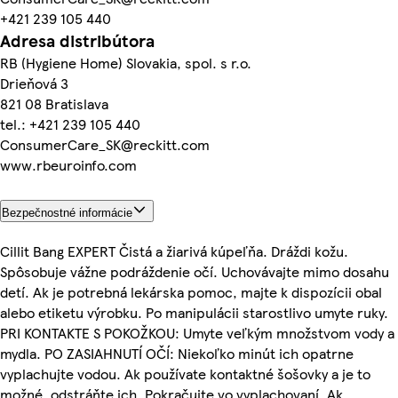
+421 239 105 440
Adresa distribútora
RB (Hygiene Home) Slovakia, spol. s r.o.
Drieňová 3
821 08 Bratislava
tel.: +421 239 105 440
ConsumerCare_SK@reckitt.com
www.rbeuroinfo.com
Bezpečnostné informácie
Cillit Bang EXPERT Čistá a žiarivá kúpeľňa. Dráždi kožu.
Spôsobuje vážne podráždenie očí. Uchovávajte mimo dosahu
detí. Ak je potrebná lekárska pomoc, majte k dispozícii obal
alebo etiketu výrobku. Po manipulácii starostlivo umyte ruky.
PRI KONTAKTE S POKOŽKOU: Umyte veľkým množstvom vody a
mydla. PO ZASIAHNUTÍ OČÍ: Niekoľko minút ich opatrne
vyplachujte vodou. Ak používate kontaktné šošovky a je to
možné, odstráňte ich. Pokračujte vo vyplachovaní. Ak