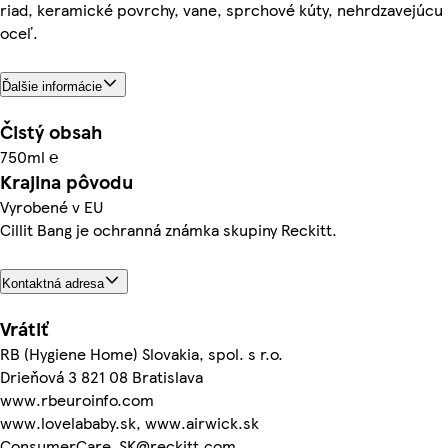
riad, keramické povrchy, vane, sprchové kúty, nehrdzavejúcu
oceľ.
Ďalšie informácie
Čistý obsah
750ml ℮
Krajina pôvodu
Vyrobené v EU
Cillit Bang je ochranná známka skupiny Reckitt.
Kontaktná adresa
Vrátiť
RB (Hygiene Home) Slovakia, spol. s r.o.
Drieňová 3 821 08 Bratislava
www.rbeuroinfo.com
www.lovelababy.sk, www.airwick.sk
ConsumerCare_SK@reckitt.com