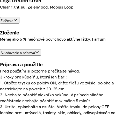
Logá tretích strán
Cleanright.eu, Zelený bod, Mobius Loop
Zloženie
Zloženie
Menej ako 5 % neiónové povrchovo aktívne látky, Parfum
Skladovanie a príprava
Príprava a použitie
Pred použitím si pozorne prečítajte návod.
3 kroky pre kúpeľňu, ktorá len žiari:
1. Otočte trysku do polohy ON, držte fľašu vo zvislej polohe a
nastriekajte na povrch z 20-25 cm.
2. Nechajte pôsobiť niekoľko sekúnd. V prípade silného
znečistenia nechajte pôsobiť maximálne 5 minút.
3. Utrite, opláchnite a osušte. Vráťte trysku do polohy OFF.
Ideálne pre: umývadlá, toalety, sklo, obklady, odkvapkávače na