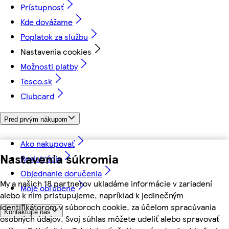
Prístupnosť
Kde dovážame
Poplatok za službu
Nastavenia cookies
Možnosti platby
Tesco.sk
Clubcard
Pred prvým nákupom
Ako nakupovať
Nastavenia súkromia
Registrácia
Objednanie doručenia
My a našich 18 partnerov ukladáme informácie v zariadení
Moje obľúbené
alebo k nim pristupujeme, napríklad k jedinečným
identifikátorom v súboroch cookie, za účelom spracúvania
Kontaktujte nás
osobných údajov. Svoj súhlas môžete udeliť alebo spravovať