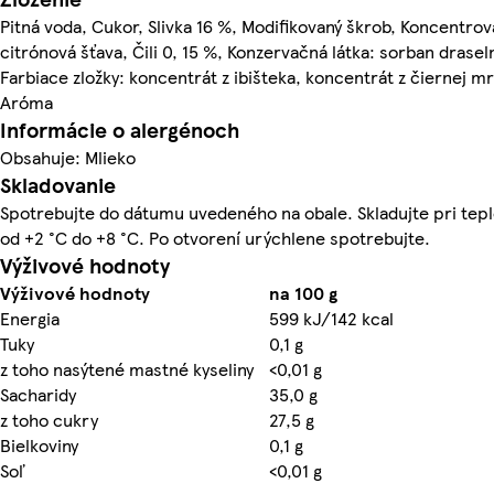
Pitná voda, Cukor, Slivka 16 %, Modifikovaný škrob, Koncentro
citrónová šťava, Čili 0, 15 %, Konzervačná látka: sorban draseln
Farbiace zložky: koncentrát z ibišteka, koncentrát z čiernej mr
Aróma
Informácie o alergénoch
Obsahuje: Mlieko
Skladovanie
Spotrebujte do dátumu uvedeného na obale. Skladujte pri tep
od +2 °C do +8 °C. Po otvorení urýchlene spotrebujte.
Výživové hodnoty
Výživové hodnoty
na 100 g
Energia
599 kJ/142 kcal
Tuky
0,1 g
z toho nasýtené mastné kyseliny
<0,01 g
Sacharidy
35,0 g
z toho cukry
27,5 g
Bielkoviny
0,1 g
Soľ
<0,01 g