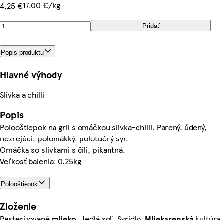
17,00 €/kg
4,25 €
Pridať
Popis produktu
Hlavné výhody
Slivka a chilli
Popis
Polooštiepok na gril s omáčkou slivka-chilli. Parený, údený,
nezrejúci, polomäkký, polotučný syr.
Omáčka so slivkami s čili, pikantná.
Veľkosť balenia: 0.25kg
Polooštiepok
Zloženie
Pasterizované
mlieko
, Jedlá soľ, Syridlo,
Mliekarenská
kultúra