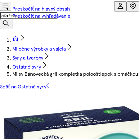
Preskočiť na hlavný obsah
Preskočiť na vyhľadávanie
Mliečne výrobky a vajcia
Syry a tvarohy
Ostatné syry
Milsy Bánovecká gril kompletka polooštiepok s omáčkou
Späť na Ostatné syry