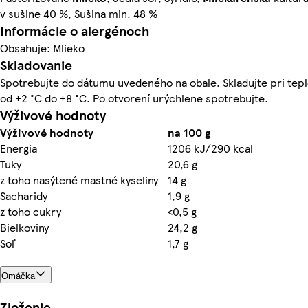
v sušine 40 %, Sušina min. 48 %
Informácie o alergénoch
Obsahuje: Mlieko
Skladovanie
Spotrebujte do dátumu uvedeného na obale. Skladujte pri tep
od +2 °C do +8 °C. Po otvorení urýchlene spotrebujte.
Výživové hodnoty
Výživové hodnoty
na 100 g
Energia
1206 kJ/290 kcal
Tuky
20,6 g
z toho nasýtené mastné kyseliny
14 g
Sacharidy
1,9 g
z toho cukry
<0,5 g
Bielkoviny
24,2 g
Soľ
1,7 g
Omáčka
Zloženie