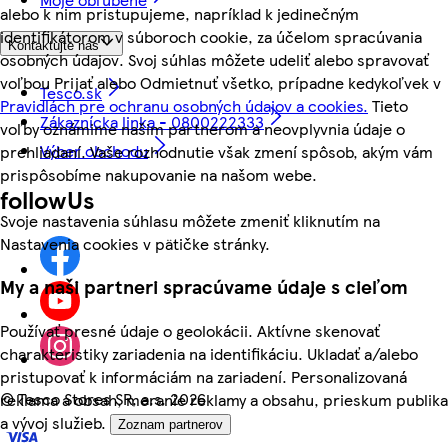
alebo k nim pristupujeme, napríklad k jedinečným
identifikátorom v súboroch cookie, za účelom spracúvania
Kontaktujte nás
osobných údajov. Svoj súhlas môžete udeliť alebo spravovať
voľbou Prijať alebo Odmietnuť všetko, prípadne kedykoľvek v
Tesco.sk
Pravidlách pre ochranu osobných údajov a cookies.
Tieto
Zákaznícka linka - 0800222333
voľby oznámime našim partnerom a neovplyvnia údaje o
Výber obchodu
prehliadaní. Vaše rozhodnutie však zmení spôsob, akým vám
prispôsobíme nakupovanie na našom webe.
followUs
Svoje nastavenia súhlasu môžete zmeniť kliknutím na
Nastavenia cookies v pätičke stránky.
My a naši partneri spracúvame údaje s cieľom
Používať presné údaje o geolokácii. Aktívne skenovať
charakteristiky zariadenia na identifikáciu. Ukladať a/alebo
pristupovať k informáciám na zariadení. Personalizovaná
©
Tesco Stores SR, a.s. 2026
reklama a obsah, meranie reklamy a obsahu, prieskum publika
a vývoj služieb.
Zoznam partnerov