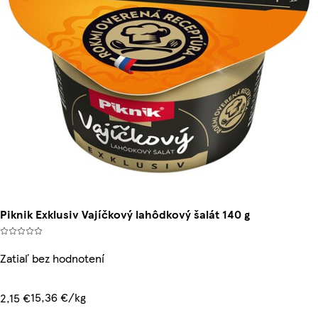
Piknik Exklusiv Vajíčkový lahôdkový šalát 140 g
Zatiaľ bez hodnotení
15,36 €/kg
2,15 €