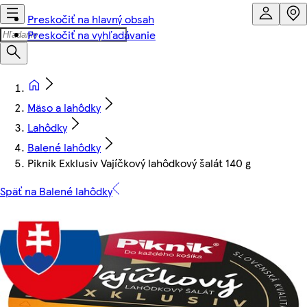
Preskočiť na hlavný obsah
Preskočiť na vyhľadávanie
Mäso a lahôdky
Lahôdky
Balené lahôdky
Piknik Exklusiv Vajíčkový lahôdkový šalát 140 g
Späť na Balené lahôdky