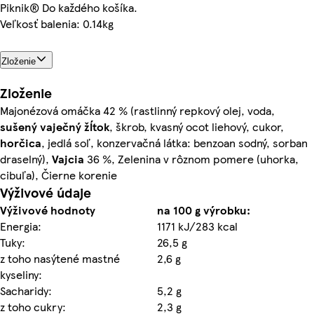
Piknik® Do každého košíka.
Veľkosť balenia: 0.14kg
Zloženie
Zloženie
Majonézová omáčka 42 % (rastlinný repkový olej, voda,
sušený vaječný žĺtok
, škrob, kvasný ocot liehový, cukor,
horčica
, jedlá soľ, konzervačná látka: benzoan sodný, sorban
draselný),
Vajcia
36 %, Zelenina v rôznom pomere (uhorka,
cibuľa), Čierne korenie
Výživové údaje
Výživové hodnoty
na 100 g výrobku:
Energia:
1171 kJ/283 kcal
Tuky:
26,5 g
z toho nasýtené mastné
2,6 g
kyseliny:
Sacharidy:
5,2 g
z toho cukry:
2,3 g