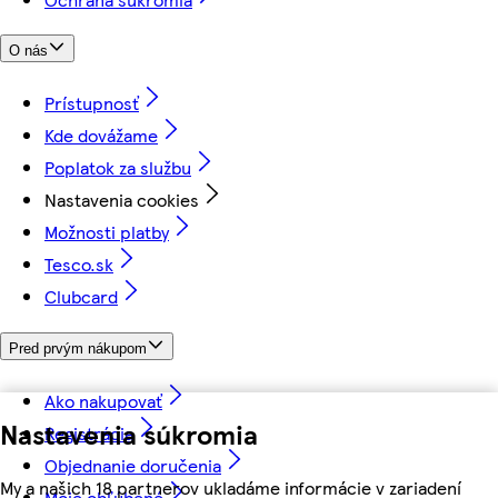
O nás
Prístupnosť
Kde dovážame
Poplatok za službu
Nastavenia cookies
Možnosti platby
Tesco.sk
Clubcard
Pred prvým nákupom
Ako nakupovať
Nastavenia súkromia
Registrácia
Objednanie doručenia
My a našich 18 partnerov ukladáme informácie v zariadení
Moje obľúbené