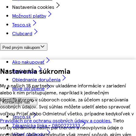
Nastavenia cookies
Možnosti platby
Tesco.sk
Clubcard
Pred prvým nákupom
Ako nakupovať
Nastavenia súkromia
Registrácia
Objednanie doručenia
My a našich 18 partnerov ukladáme informácie v zariadení
Moje obľúbené
alebo k nim pristupujeme, napríklad k jedinečným
identifikátorom v súboroch cookie, za účelom spracúvania
Kontaktujte nás
osobných údajov. Svoj súhlas môžete udeliť alebo spravovať
voľbou Prijať alebo Odmietnuť všetko, prípadne kedykoľvek v
Tesco.sk
Pravidlách pre ochranu osobných údajov a cookies.
Tieto
Zákaznícka linka - 0800222333
voľby oznámime našim partnerom a neovplyvnia údaje o
Výber obchodu
prehliadaní. Vaše rozhodnutie však zmení spôsob, akým vám