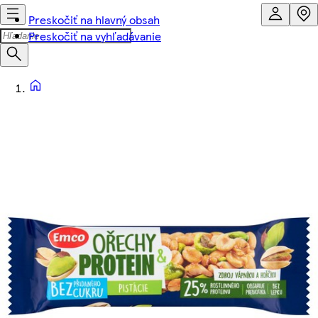
Preskočiť na hlavný obsah
Preskočiť na vyhľadávanie