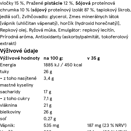
vločky 15 %, Pražené
pistácie
12 %,
Sójová
proteínová
chrumka 10 % (
sójový
proteínový izolát 87 %, tapiokový škrob,
jedlá soľ), Zvlhčovadlo: glycerol, Zmes minerálnych látok
[vápnik (uhličitan vápenatý), horčík (hydroxid horečnatý)],
Repkový olej, Ryžová múka, Emulgátor: repkový lecitín,
Prírodná aróma, Antioxidanty (askorbylpalmitát, tokoferolový
extrakt)
Výživové údaje
Výživové hodnoty
na 100 g:
v 35 g
Energia
1885 kJ / 450 kcal
tuky
26 g
- z toho nasýtené
3,4 g
mastné kyseliny
sacharidy
17 g
- z toho cukry
7,1 g
vláknina
21 g
bielkoviny
26 g
soľ
0,27 g
Vápnik:
535 mg
187 mg (23 % NRV¹)