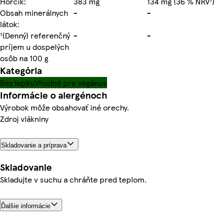
Horčík:
383 mg
134 mg (36 % NRV¹)
Obsah minerálnych
-
-
látok:
¹(Denný) referenčný
-
-
príjem u dospelých
osôb na 100 g
Kategória
Bez lepku
Vhodné pre vegánov
Informácie o alergénoch
Výrobok môže obsahovať iné orechy.
Zdroj vlákniny
Skladovanie a príprava
Skladovanie
Skladujte v suchu a chráňte pred teplom.
Ďalšie informácie