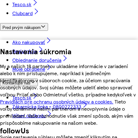
Tesco.sk
Clubcard
Pred prvým nákupom
Ako nakupovať
Nastavenia súkromia
Registrácia
Objednanie doručenia
My a našich 18 partnerov ukladáme informácie v zariadení
Moje obľúbené
alebo k nim pristupujeme, napríklad k jedinečným
identifikátorom v súboroch cookie, za účelom spracúvania
Kontaktujte nás
osobných údajov. Svoj súhlas môžete udeliť alebo spravovať
voľbou Prijať alebo Odmietnuť všetko, prípadne kedykoľvek v
Tesco.sk
Pravidlách pre ochranu osobných údajov a cookies.
Tieto
Zákaznícka linka - 0800222333
voľby oznámime našim partnerom a neovplyvnia údaje o
Výber obchodu
prehliadaní. Vaše rozhodnutie však zmení spôsob, akým vám
prispôsobíme nakupovanie na našom webe.
followUs
Svoje nastavenia súhlasu môžete zmeniť kliknutím na