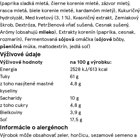
(paprika sladká mletá, čierne korenie mleté, zázvor mletý,
rasca mletá, biele korenie mleté, kardamóm mletý), Kukuričný
hydrolyzát, Med kvetový (3, 1 %), Kvasničný extrakt, Zemiakový
škrob, Dextróza, Petržlenová vňať sušená, Cesnak sušený,
Arómy (obsahujú
mlieko
), Extrakty korenín (paprika, cesnak,
rozmarín), Fermentovaná
sójová
omáčka (
sójové
bôby,
pšeničná
múka, maltodextrín, jedlá soľ)
Výživové údaje
Výživové hodnoty
na 100 g výrobku:
Energia
2528 kJ/613 kcal
Tuky
61 g
z toho nasýtené mastné
4,8 g
kyseliny
Sacharidy
10 g
z toho cukry
4,8 g
Bielkoviny
3,9 g
Soľ
17,5 g
Informácie o alergénoch
Výrobok môže obsahovať zeler, horčicu, sezamové semeno a