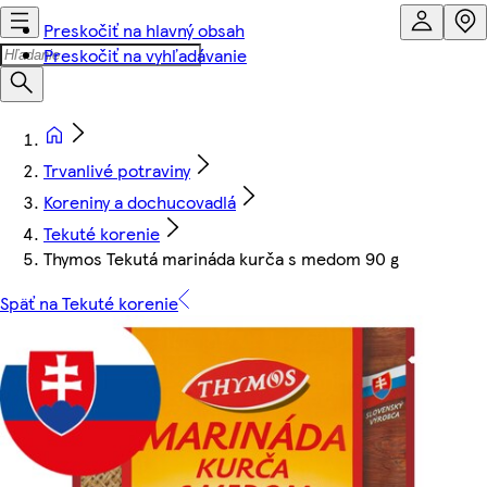
Preskočiť na hlavný obsah
Preskočiť na vyhľadávanie
Trvanlivé potraviny
Koreniny a dochucovadlá
Tekuté korenie
Thymos Tekutá marináda kurča s medom 90 g
Späť na Tekuté korenie