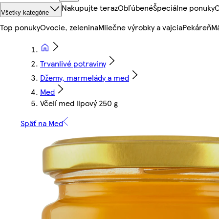
Nakupujte teraz
Obľúbené
Špeciálne ponuky
O
Všetky kategórie
Top ponuky
Ovocie, zelenina
Mliečne výrobky a vajcia
Pekáreň
Mä
Trvanlivé potraviny
Džemy, marmelády a med
Med
Včelí med lipový 250 g
Späť na Med