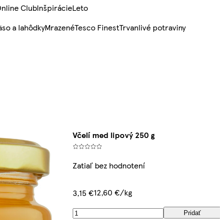
nline Club
Inšpirácie
Leto
so a lahôdky
Mrazené
Tesco Finest
Trvanlivé potraviny
Včelí med lipový 250 g
Zatiaľ bez hodnotení
12,60 €/kg
3,15 €
Pridať