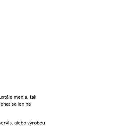
ustále menia, tak
iehať sa len na
servis, alebo výrobcu