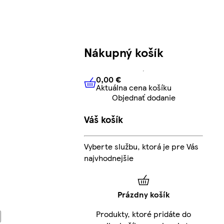
Nákupný košík
0,00 €
Aktuálna cena košíku
0,00 €
Aktuálna cena košíku
Objednať dodanie
Váš košík
Vyberte službu, ktorá je pre Vás
najvhodnejšie
Prázdny košík
Produkty, ktoré pridáte do