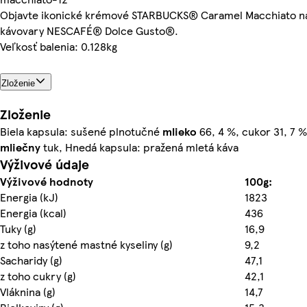
Objavte ikonické krémové STARBUCKS® Caramel Macchiato n
kávovary NESCAFÉ® Dolce Gusto®.
Veľkosť balenia: 0.128kg
Zloženie
Zloženie
Biela kapsula: sušené plnotučné
mlieko
66, 4 %, cukor 31, 7 
mliečny
tuk, Hnedá kapsula: pražená mletá káva
Výživové údaje
Výživové hodnoty
100g:
Energia (kJ)
1823
Energia (kcal)
436
Tuky (g)
16,9
z toho nasýtené mastné kyseliny (g)
9,2
Sacharidy (g)
47,1
z toho cukry (g)
42,1
Vláknina (g)
14,7