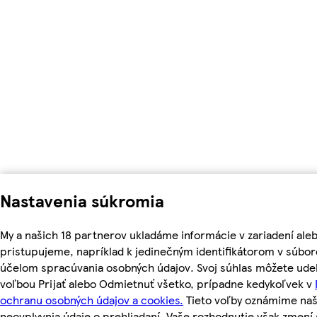
Nastavenia súkromia
My a našich 18 partnerov ukladáme informácie v zariadení ale
pristupujeme, napríklad k jedinečným identifikátorom v súbor
účelom spracúvania osobných údajov. Svoj súhlas môžete udel
voľbou Prijať alebo Odmietnuť všetko, prípadne kedykoľvek v
ochranu osobných údajov a cookies.
Tieto voľby oznámime na
neovplyvnia údaje o prehliadaní. Vaše rozhodnutie však zmen