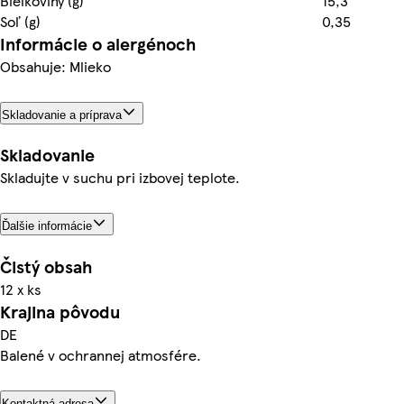
Bielkoviny (g)
15,3
Soľ (g)
0,35
Informácie o alergénoch
Obsahuje: Mlieko
Skladovanie a príprava
Skladovanie
Skladujte v suchu pri izbovej teplote.
Ďalšie informácie
Čistý obsah
12 x ks
Krajina pôvodu
DE
Balené v ochrannej atmosfére.
Kontaktná adresa