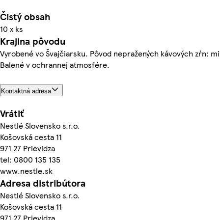
Čistý obsah
10 x ks
Krajina pôvodu
Vyrobené vo Švajčiarsku. Pôvod nepražených kávových zŕn: m
Balené v ochrannej atmosfére.
Kontaktná adresa
Vrátiť
Nestlé Slovensko s.r.o.
Košovská cesta 11
971 27 Prievidza
tel: 0800 135 135
www.nestle.sk
Adresa distribútora
Nestlé Slovensko s.r.o.
Košovská cesta 11
971 27 Prievidza