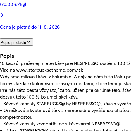
(70,00 €/kg)
Cena je platná do 11. 8. 2026
Popis produktu
Popis
10 kapsúl praženej mletej kávy pre NESPRESSO systém. 100 %
Viac na www.starbucksathome.com/sk
Vždy sme milovali kávu z Kolumbie. A najviac nám túto lásku 
farmy. Jazda krkolomnými prašnými cestami, ktoré lemujú skal
Pre nás táto cesta vždy stojí za to, už len pre okrúhle telo, šť
dozvuk tejto 100 % kolumbijskej kávy.
- Kávové kapsuly STARBUCKS® by NESPRESSO®, káva s vyváže
- Orieškové a kvetinové tóny s mimoriadne vyváženou chuťou š
komplexnosťou
- Kávové kapsuly kompatibilné s kávovarmi NESPRESSO®
- Užite si STARBUCKS® kávu, ktorú milujete, bez toho aby ste