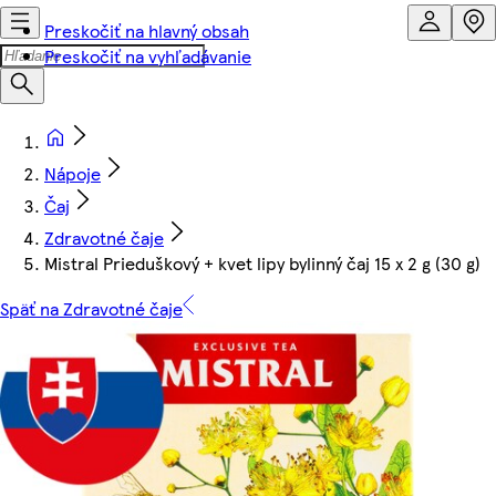
Preskočiť na hlavný obsah
Preskočiť na vyhľadávanie
Nápoje
Čaj
Zdravotné čaje
Mistral Prieduškový + kvet lipy bylinný čaj 15 x 2 g (30 g)
Späť na Zdravotné čaje