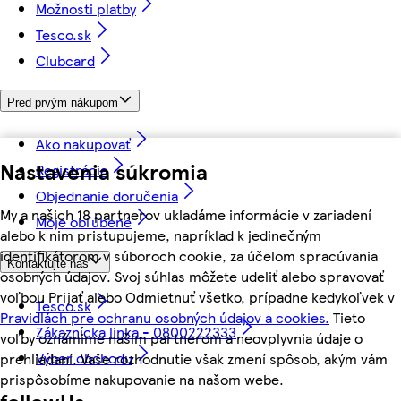
Možnosti platby
Tesco.sk
Clubcard
Pred prvým nákupom
Ako nakupovať
Nastavenia súkromia
Registrácia
Objednanie doručenia
My a našich 18 partnerov ukladáme informácie v zariadení
Moje obľúbené
alebo k nim pristupujeme, napríklad k jedinečným
identifikátorom v súboroch cookie, za účelom spracúvania
Kontaktujte nás
osobných údajov. Svoj súhlas môžete udeliť alebo spravovať
voľbou Prijať alebo Odmietnuť všetko, prípadne kedykoľvek v
Tesco.sk
Pravidlách pre ochranu osobných údajov a cookies.
Tieto
Zákaznícka linka - 0800222333
voľby oznámime našim partnerom a neovplyvnia údaje o
Výber obchodu
prehliadaní. Vaše rozhodnutie však zmení spôsob, akým vám
prispôsobíme nakupovanie na našom webe.
followUs