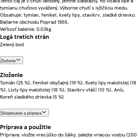
Tento čaj je v chuti lahodný, jemne sladkastý, no vďaka lipe a
tymianu chuťovo vyvážený. Výborne chutí s lyžičkou medu.
Obsahuje: tymian, fenikel, kvety lipy, stavikrv, sladké drievko.
Baliarne obchodu Poprad 1955.
Veľkosť balenia: 0.03kg
Logá tretích strán
Zelený bod
Zloženie
Zloženie
Tymián (25 %), Fenikel obyčajný (19 %), Kvety lipy malolistej (18
%), Listy lipy malolistej (18 %), Stavikrv vtáčí (10 %), Aníz,
Koreň sladkého drievka (5 %)
Skladovanie a príprava
Príprava a použitie
Príprava: vložte vrecúško do šálky, zalejte vriacou vodou (200