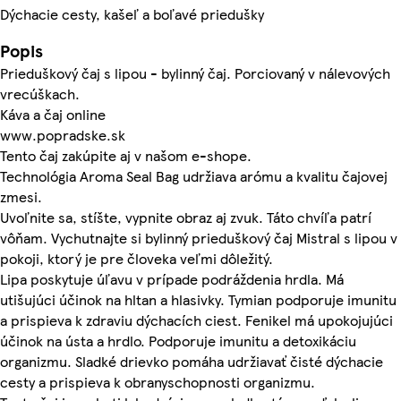
Dýchacie cesty, kašeľ a boľavé priedušky
Popis
Prieduškový čaj s lipou - bylinný čaj. Porciovaný v nálevových
vrecúškach.
Káva a čaj online
www.popradske.sk
Tento čaj zakúpite aj v našom e-shope.
Technológia Aroma Seal Bag udržiava arómu a kvalitu čajovej
zmesi.
Uvoľnite sa, stíšte, vypnite obraz aj zvuk. Táto chvíľa patrí
vôňam. Vychutnajte si bylinný prieduškový čaj Mistral s lipou v
pokoji, ktorý je pre človeka veľmi dôležitý.
Lipa poskytuje úľavu v prípade podráždenia hrdla. Má
utišujúci účinok na hltan a hlasivky. Tymian podporuje imunitu
a prispieva k zdraviu dýchacích ciest. Fenikel má upokojujúci
účinok na ústa a hrdlo. Podporuje imunitu a detoxikáciu
organizmu. Sladké drievko pomáha udržiavať čisté dýchacie
cesty a prispieva k obranyschopnosti organizmu.