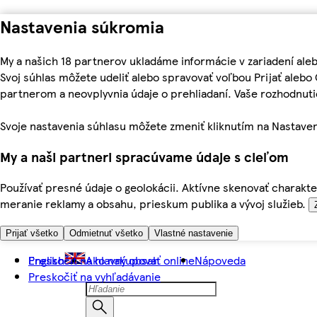
Nastavenia súkromia
My a našich 18 partnerov ukladáme informácie v zariadení ale
Svoj súhlas môžete udeliť alebo spravovať voľbou Prijať aleb
partnerom a neovplyvnia údaje o prehliadaní. Vaše rozhodnu
Svoje nastavenia súhlasu môžete zmeniť kliknutím na Nastaven
My a naši partneri spracúvame údaje s cieľom
Používať presné údaje o geolokácii. Aktívne skenovať charakter
meranie reklamy a obsahu, prieskum publika a vývoj služieb.
Prijať všetko
Odmietnuť všetko
Vlastné nastavenie
Preskočiť na hlavný obsah
English
Ako nakupovať online
Nápoveda
Preskočiť na vyhľadávanie