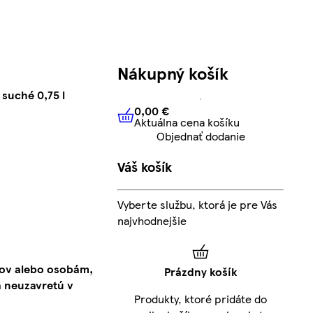
Nákupný košík
suché 0,75 l
0,00 €
Aktuálna cena košíku
0,00 €
Aktuálna cena košíku
Objednať dodanie
Váš košík
Vyberte službu, ktorá je pre Vás
najvhodnejšie
kov alebo osobám,
Prázdny košík
 neuzavretú v
Produkty, ktoré pridáte do