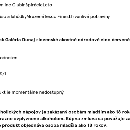
nline Club
Inšpirácie
Leto
so a lahôdky
Mrazené
Tesco Finest
Trvanlivé potraviny
nok Galéria Dunaj slovenské akostné odrodové víno červené 
hodnotení
€/l
ukt je momentálne nedostupný
oholických nápojov je zakázaný osobám mladším ako 18 ro
ýrazne ovplyvnené alkoholom. Kúpna zmluva sa považuje za
e produkt objednáva osoba mladšia ako 18 rokov.