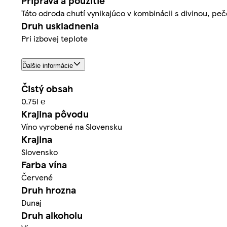
Príprava a použitie
Táto odroda chutí vynikajúco v kombinácii s divinou, pe
Druh uskladnenia
Pri izbovej teplote
Ďalšie informácie
Čistý obsah
0.75l ℮
Krajina pôvodu
Víno vyrobené na Slovensku
Krajina
Slovensko
Farba vína
Červené
Druh hrozna
Dunaj
Druh alkoholu