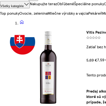
Nakupujte teraz
Obľúbené
Špeciálne ponuky
O
Všetky kategórie
Top ponuky
Ovocie, zelenina
Mliečne výrobky a vajcia
Pekáreň
Mä
Vitis Pezi
Zatiaľ bez 
7,59 
5,69 €
Tento prod
Predaj alk
ktoré sú v
prípade, ž