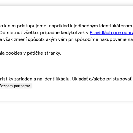
bo k nim pristupujeme, napríklad k jedinečným identifikátoro
o Odmietnuť všetko, prípadne kedykoľvek v
Pravidlách pre ochr
tie však zmení spôsob, akým vám prispôsobíme nakupovanie n
ia cookies v pätičke stránky.
istiky zariadenia na identifikáciu. Ukladať a/alebo pristupova
Zoznam partnerov