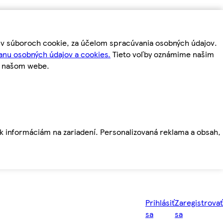
m v súboroch cookie, za účelom spracúvania osobných údajov.
anu osobných údajov a cookies.
Tieto voľby oznámime našim
a našom webe.
ť k informáciám na zariadení. Personalizovaná reklama a obsah,
Prihlásiť
Zaregistrovať
sa
sa