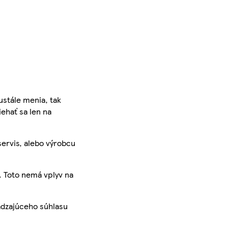
ustále menia, tak
iehať sa len na
servis, alebo výrobcu
. Toto nemá vplyv na
ádzajúceho súhlasu