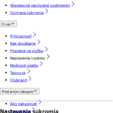
Všeobecné obchodné podmienky
Ochrana súkromia
O nás
Prístupnosť
Kde dovážame
Poplatok za službu
Nastavenia cookies
Možnosti platby
Tesco.sk
Clubcard
Pred prvým nákupom
Ako nakupovať
Nastavenia súkromia
Registrácia