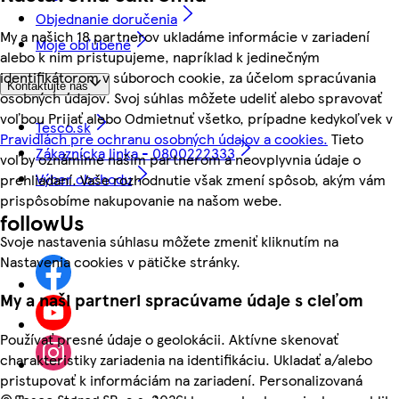
Objednanie doručenia
My a našich 18 partnerov ukladáme informácie v zariadení
Moje obľúbené
alebo k nim pristupujeme, napríklad k jedinečným
identifikátorom v súboroch cookie, za účelom spracúvania
Kontaktujte nás
osobných údajov. Svoj súhlas môžete udeliť alebo spravovať
voľbou Prijať alebo Odmietnuť všetko, prípadne kedykoľvek v
Tesco.sk
Pravidlách pre ochranu osobných údajov a cookies.
Tieto
Zákaznícka linka - 0800222333
voľby oznámime našim partnerom a neovplyvnia údaje o
Výber obchodu
prehliadaní. Vaše rozhodnutie však zmení spôsob, akým vám
prispôsobíme nakupovanie na našom webe.
followUs
Svoje nastavenia súhlasu môžete zmeniť kliknutím na
Nastavenia cookies v pätičke stránky.
My a naši partneri spracúvame údaje s cieľom
Používať presné údaje o geolokácii. Aktívne skenovať
charakteristiky zariadenia na identifikáciu. Ukladať a/alebo
pristupovať k informáciám na zariadení. Personalizovaná