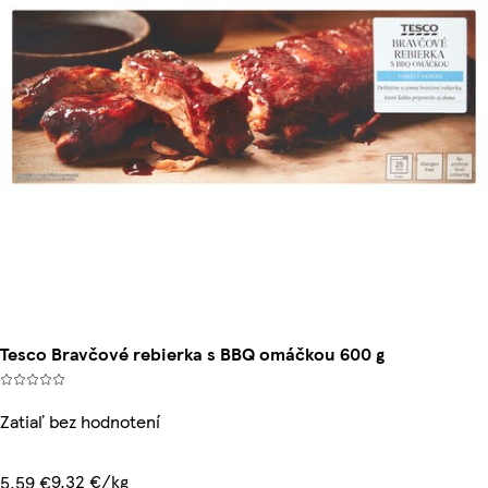
Tesco Bravčové rebierka s BBQ omáčkou 600 g
Zatiaľ bez hodnotení
9,32 €/kg
5,59 €