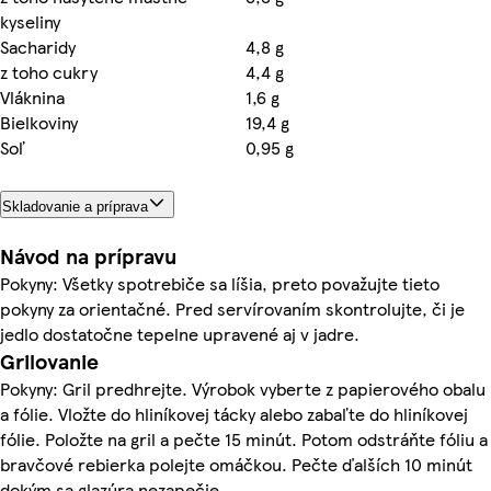
kyseliny
Sacharidy
4,8 g
z toho cukry
4,4 g
Vláknina
1,6 g
Bielkoviny
19,4 g
Soľ
0,95 g
Skladovanie a príprava
Návod na prípravu
Pokyny: Všetky spotrebiče sa líšia, preto považujte tieto
pokyny za orientačné. Pred servírovaním skontrolujte, či je
jedlo dostatočne tepelne upravené aj v jadre.
Grilovanie
Pokyny: Gril predhrejte. Výrobok vyberte z papierového obalu
a fólie. Vložte do hliníkovej tácky alebo zabaľte do hliníkovej
fólie. Položte na gril a pečte 15 minút. Potom odstráňte fóliu a
bravčové rebierka polejte omáčkou. Pečte ďalších 10 minút
dokým sa glazúra nezapečie.