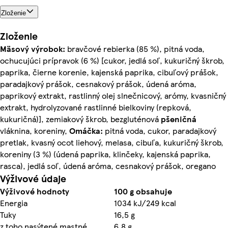
Zloženie
Zloženie
Mäsový výrobok:
bravčové rebierka (85 %), pitná voda,
ochucujúci prípravok (6 %) [cukor, jedlá soľ, kukuričný škrob,
paprika, čierne korenie, kajenská paprika, cibuľový prášok,
paradajkový prášok, cesnakový prášok, údená aróma,
paprikový extrakt, rastlinný olej slnečnicový, arómy, kvasničný
extrakt, hydrolyzované rastlinné bielkoviny (repková,
kukuričná)], zemiakový škrob, bezgluténová
pšeničná
vláknina, koreniny,
Omáčka:
pitná voda, cukor, paradajkový
pretlak, kvasný ocot liehový, melasa, cibuľa, kukuričný škrob,
koreniny (3 %) (údená paprika, klinčeky, kajenská paprika,
rasca), jedlá soľ, údená aróma, cesnakový prášok, oregano
Výživové údaje
Výživové hodnoty
100 g obsahuje
Energia
1034 kJ/249 kcal
Tuky
16,5 g
z toho nasýtené mastné
6,8 g