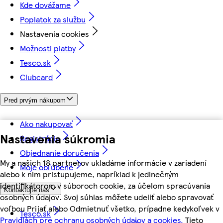
Kde dovážame
Poplatok za službu
Nastavenia cookies
Možnosti platby
Tesco.sk
Clubcard
Pred prvým nákupom
Ako nakupovať
Nastavenia súkromia
Registrácia
Objednanie doručenia
My a našich 18 partnerov ukladáme informácie v zariadení
Moje obľúbené
alebo k nim pristupujeme, napríklad k jedinečným
identifikátorom v súboroch cookie, za účelom spracúvania
Kontaktujte nás
osobných údajov. Svoj súhlas môžete udeliť alebo spravovať
voľbou Prijať alebo Odmietnuť všetko, prípadne kedykoľvek v
Tesco.sk
Pravidlách pre ochranu osobných údajov a cookies.
Tieto