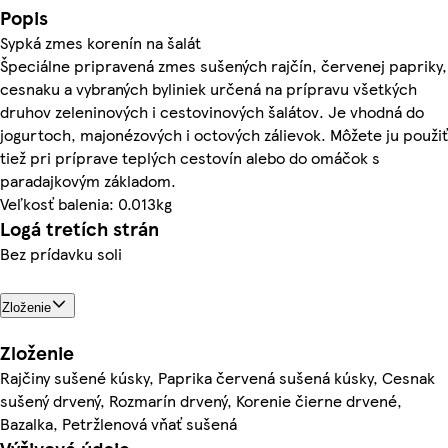
Popis
Sypká zmes korenín na šalát
Špeciálne pripravená zmes sušených rajčín, červenej papriky,
cesnaku a vybraných byliniek určená na prípravu všetkých
druhov zeleninových i cestovinových šalátov. Je vhodná do
jogurtoch, majonézových i octových zálievok. Môžete ju použiť
tiež pri príprave teplých cestovín alebo do omáčok s
paradajkovým základom.
Veľkosť balenia: 0.013kg
Logá tretích strán
Bez prídavku soli
Zloženie
Zloženie
Rajčiny sušené kúsky, Paprika červená sušená kúsky, Cesnak
sušený drvený, Rozmarín drvený, Korenie čierne drvené,
Bazalka, Petržlenová vňať sušená