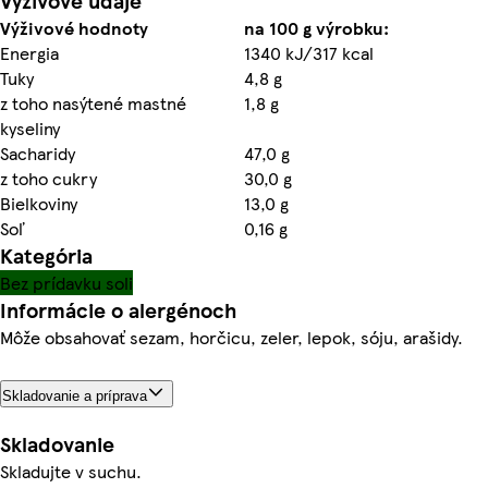
Výživové údaje
Výživové hodnoty
na 100 g výrobku:
Energia
1340 kJ/317 kcal
Tuky
4,8 g
z toho nasýtené mastné
1,8 g
kyseliny
Sacharidy
47,0 g
z toho cukry
30,0 g
Bielkoviny
13,0 g
Soľ
0,16 g
Kategória
Bez prídavku soli
Informácie o alergénoch
Môže obsahovať sezam, horčicu, zeler, lepok, sóju, arašidy.
Skladovanie a príprava
Skladovanie
Skladujte v suchu.