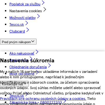
Poplatok za službu
Nastavenia cookies
Možnosti platby
Tesco.sk
Clubcard
Pred prvým nákupom
Ako nakupovať
Nastavenia súkromia
Registrácia
Objednanie doručenia
My a našich 18 partnerov ukladáme informácie v zariadení
Moje obľúbené
alebo k nim pristupujeme, napríklad k jedinečným
identifikátorom v súboroch cookie, za účelom spracúvania
Kontaktujte nás
osobných údajov. Svoj súhlas môžete udeliť alebo spravovať
voľbou Prijať alebo Odmietnuť všetko, prípadne kedykoľvek v
Tesco.sk
Pravidlách pre ochranu osobných údajov a cookies.
Tieto
Zákaznícka linka - 0800222333
voľby oznámime našim partnerom a neovplyvnia údaje o