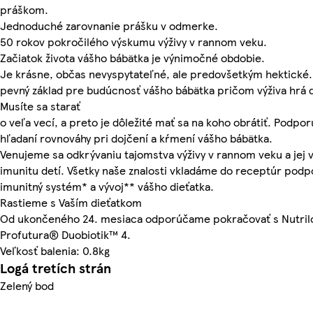
práškom.
Jednoduché zarovnanie prášku v odmerke.
50 rokov pokročilého výskumu výživy v rannom veku.
Začiatok života vášho bábätka je výnimočné obdobie.
Je krásne, občas nevyspytateľné, ale predovšetkým hektické.
pevný základ pre budúcnosť vášho bábätka pričom výživa hrá d
Musíte sa starať
o veľa vecí, a preto je dôležité mať sa na koho obrátiť. Podpo
hľadaní rovnováhy pri dojčení a kŕmení vášho bábätka.
Venujeme sa odkrývaniu tajomstva výživy v rannom veku a jej 
imunitu detí. Všetky naše znalosti vkladáme do receptúr podp
imunitný systém* a vývoj** vášho dieťatka.
Rastieme s Vaším dieťatkom
Od ukončeného 24. mesiaca odporúčame pokračovať s Nutri
Profutura® Duobiotik™ 4.
Veľkosť balenia: 0.8kg
Logá tretích strán
Zelený bod