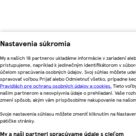
Nastavenia súkromia
My a našich 18 partnerov ukladáme informácie v zariadení ale
pristupujeme, napríklad k jedinečným identifikátorom v súbor
účelom spracúvania osobných údajov. Svoj súhlas môžete udel
spravovať voľbou Prijať alebo Odmietnuť všetko, prípadne ke
Pravidlách pre ochranu osobných údajov a cookies.
Tieto voľ
našim partnerom a neovplyvnia údaje o prehliadaní. Vaše roz
zmení spôsob, akým vám prispôsobíme nakupovanie na našo
Svoje nastavenia súhlasu môžete zmeniť kliknutím na Nastaven
pätičke stránky.
My a naši partneri spracúvame údaje s cieľom