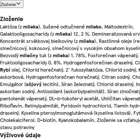
Zloženie
Zloženie
Laktóza (z
mlieka
), Sušené odtučnené
mlieko
, Maltodextrín,
Galaktooligosacharidy (z
mlieka
) 12, 2 %, Demineralizovaná srv
Koncentrát srvátkovej bielkoviny (z
mlieka
), Rastlinné oleje (r
slnečnicový, kokosový, slnečnicový s vysokým obsahom kyseliny
Bezvodý
mliečny
tuk (z
mlieka
) 1, 78%, Fosforečnan vápenatý,
Fruktooligosacharidy 0, 8%, Hydrogenfosforečnan draselný, Ci
Rybí
olej, Chlorid horečnatý, 2' fukozyllaktóza, Chlorid sodný, 
askorbová, Hydrogenfosforečnan horečnatý, Citran sodný, Chol
Emulgátor (
sójový
lecitín), Síran železnatý, Chlorid draselný, In
askorban sodný, Antioxidant (askorbylpalmitát), Síran zinočnatý
pantotenát vápenatý, DL-α-tokoferyl acetát, Uhličitan vápenat
Riboflavín, Retinylpalmitát, Pyridoxín hydrochlorid, Tiamín hyd
draselný, Kyselina pteroylmonoglutámová (kyselina listová), F
Cholekalciferol, D-biotín, Kyanokobalamín, Zloženie sa vzťah
stavu potraviny
Výživové údaje