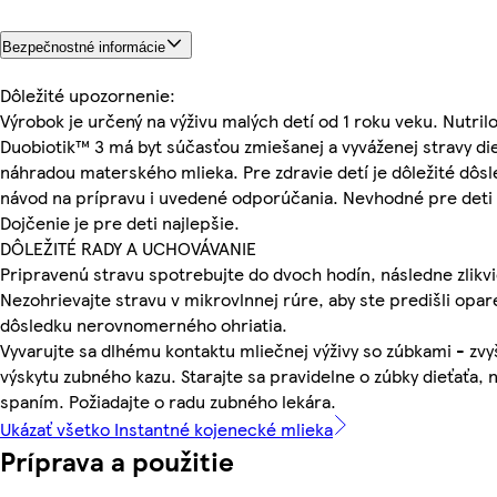
Bezpečnostné informácie
Dôležité upozornenie:
Výrobok je určený na výživu malých detí od 1 roku veku. Nutr
Duobiotik™ 3 má byt súčasťou zmiešanej a vyváženej stravy dieť
náhradou materského mlieka. Pre zdravie detí je dôležité dôs
návod na prípravu i uvedené odporúčania. Nevhodné pre deti 
Dojčenie je pre deti najlepšie.
DÔLEŽITÉ RADY A UCHOVÁVANIE
Pripravenú stravu spotrebujte do dvoch hodín, následne zlikvi
Nezohrievajte stravu v mikrovlnnej rúre, aby ste predišli opar
dôsledku nerovnomerného ohriatia.
Vyvarujte sa dlhému kontaktu mliečnej výživy so zúbkami - zvyš
výskytu zubného kazu. Starajte sa pravidelne o zúbky dieťaťa,
spaním. Požiadajte o radu zubného lekára.
Ukázať všetko Instantné kojenecké mlieka
Príprava a použitie