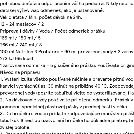
potrebou dieťaťa a odporúčaním vášho pediatra. Nikdy neprid
detskej výživy viac odmeriek, ako je ustanovené.
Vek dieťaťa / Min. počet dávok na 24h.
12 - 24 mesiacov / 2
Príprava 1 dávky / Voda / Počet odmeriek prášku
166 ml / 150 ml / 5
266 ml / 240 ml / 8
100 ml Nutrilon 3 Profutura = 90 ml prevarenej vody + 3 zar
273 kJ (65 kcal).
1 zarovnaná odmerka = 5 g sušeného prášku. Používajte origi
Návod na prípravu
1. Vysterilizujte všetko používané náčinie a prevarte pitnú vod
kanvici vychladnúť asi 30 minút na približne 40 °C. Zodpoved
prevarenej vody (pozrite tabuľku) vlejte do vysterilizovanej fľa
2. Na dávkovanie vždy používajte priloženú odmerku. Prášok v 
pomocou špeciálnej plastovej pásky v prednej časti viečka.
3. Do hrnčeka s vodou pridajte zodpovedajúce množstvo prášk
tabuľku). Ihneď po uzatvorení hrnčeka ho dôkladne pretrepte
zvislej polohe.
4. Pred podávaním overte teplotu mlieka kvapnutím na vnúto