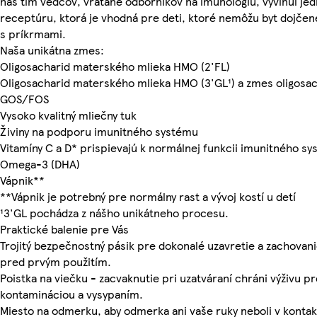
náš tím vedcov, vrátane odborníkov na imunológiu, vyvinul je
receptúru, ktorá je vhodná pre deti, ktoré nemôžu byt dojčen
s príkrmami.
Naša unikátna zmes:
Oligosacharid materského mlieka HMO (2'FL)
Oligosacharid materského mlieka HMO (3'GL¹) a zmes oligosa
GOS/FOS
Vysoko kvalitný mliečny tuk
Živiny na podporu imunitného systému
Vitamíny C a D* prispievajú k normálnej funkcii imunitného s
Omega-3 (DHA)
Vápnik**
**Vápnik je potrebný pre normálny rast a vývoj kostí u detí
¹3'GL pochádza z nášho unikátneho procesu.
Praktické balenie pre Vás
Trojitý bezpečnostný pásik pre dokonalé uzavretie a zachovani
pred prvým použitím.
Poistka na viečku - zacvaknutie pri uzatváraní chráni výživu p
kontamináciou a vysypaním.
Miesto na odmerku, aby odmerka ani vaše ruky neboli v konta