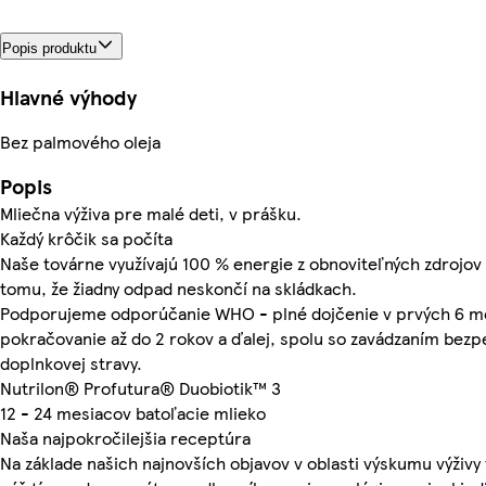
Popis produktu
Hlavné výhody
Bez palmového oleja
Popis
Mliečna výživa pre malé deti, v prášku.
Každý krôčik sa počíta
Naše továrne využívajú 100 % energie z obnoviteľných zdrojov 
tomu, že žiadny odpad neskončí na skládkach.
Podporujeme odporúčanie WHO - plné dojčenie v prvých 6 m
pokračovanie až do 2 rokov a ďalej, spolu so zavádzaním bezp
doplnkovej stravy.
Nutrilon® Profutura® Duobiotik™ 3
12 - 24 mesiacov batoľacie mlieko
Naša najpokročilejšia receptúra
Na základe našich najnovších objavov v oblasti výskumu výživ