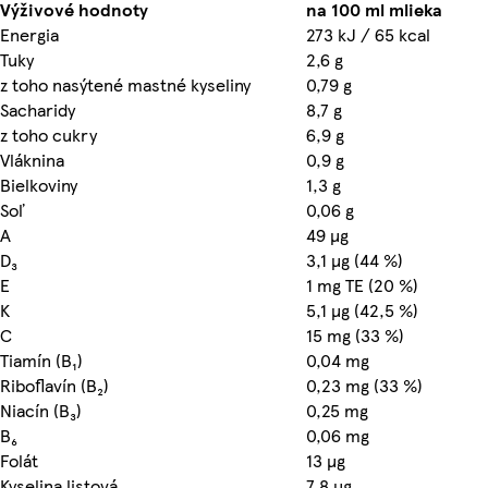
Výživové hodnoty
na 100 ml mlieka
Energia
273 kJ / 65 kcal
Tuky
2,6 g
z toho nasýtené mastné kyseliny
0,79 g
Sacharidy
8,7 g
z toho cukry
6,9 g
Vláknina
0,9 g
Bielkoviny
1,3 g
Soľ
0,06 g
A
49 µg
D₃
3,1 µg (44 %)
E
1 mg TE (20 %)
K
5,1 µg (42,5 %)
C
15 mg (33 %)
Tiamín (B₁)
0,04 mg
Riboflavín (B₂)
0,23 mg (33 %)
Niacín (B₃)
0,25 mg
B₆
0,06 mg
Folát
13 µg
Kyselina listová
7,8 µg