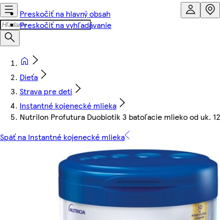
Preskočiť na hlavný obsah
Preskočiť na vyhľadávanie
Dieťa
Strava pre deti
Instantné kojenecké mlieka
Nutrilon Profutura Duobiotik 3 batoľacie mlieko od uk. 1
Späť na Instantné kojenecké mlieka