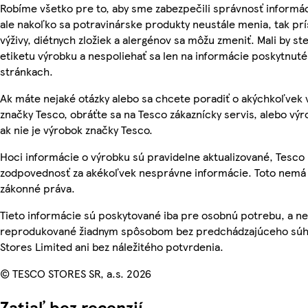
Robíme všetko pre to, aby sme zabezpečili správnosť informác
ale nakoľko sa potravinárske produkty neustále menia, tak pr
výživy, diétnych zložiek a alergénov sa môžu zmeniť. Mali by ste
etiketu výrobku a nespoliehať sa len na informácie poskytnut
stránkach.
Ak máte nejaké otázky alebo sa chcete poradiť o akýchkoľvek
značky Tesco, obráťte sa na Tesco zákaznícky servis, alebo vý
ak nie je výrobok značky Tesco.
Hoci informácie o výrobku sú pravidelne aktualizované, Tesc
zodpovednosť za akékoľvek nesprávne informácie. Toto nemá 
zákonné práva.
Tieto informácie sú poskytované iba pre osobnú potrebu, a n
reprodukované žiadnym spôsobom bez predchádzajúceho súh
Stores Limited ani bez náležitého potvrdenia.
© TESCO STORES SR, a.s. 2026
Zatiaľ bez recenzií