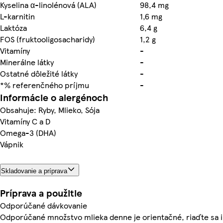
Kyselina α-linolénová (ALA)
98,4 mg
L-karnitin
1,6 mg
Laktóza
6,4 g
FOS (fruktooligosacharidy)
1,2 g
Vitamíny
-
Minerálne látky
-
Ostatné dôležité látky
-
*% referenčného príjmu
-
Informácie o alergénoch
Obsahuje: Ryby, Mlieko, Sója
Vitamíny C a D
Omega-3 (DHA)
Vápnik
Skladovanie a príprava
Príprava a použitie
Odporúčané dávkovanie
Odporúčané množstvo mlieka denne je orientačné, riaďte sa i