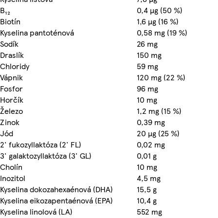
B₁₂
0,4 µg (50 %)
Biotín
1,6 µg (16 %)
Kyselina pantoténová
0,58 mg (19 %)
Sodík
26 mg
Draslík
150 mg
Chloridy
59 mg
Vápnik
120 mg (22 %)
Fosfor
96 mg
Horčík
10 mg
Železo
1,2 mg (15 %)
Zinok
0,39 mg
Jód
20 µg (25 %)
2' fukozyllaktóza (2' FL)
0,02 mg
3' galaktozyllaktóza (3' GL)
0,01 g
Cholín
10 mg
Inozitol
4,5 mg
Kyselina dokozahexaénová (DHA)
15,5 g
Kyselina eikozapentaénová (EPA)
10,4 g
Kyselina linolová (LA)
552 mg