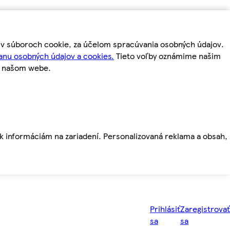
m v súboroch cookie, za účelom spracúvania osobných údajov.
anu osobných údajov a cookies.
Tieto voľby oznámime našim
a našom webe.
ť k informáciám na zariadení. Personalizovaná reklama a obsah,
Prihlásiť
Zaregistrovať
sa
sa