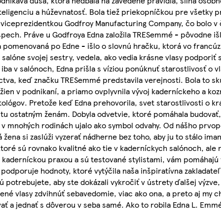
odnikavá duša, ktorá nedbala na zavedené pravidlá, silná osob
teligenciu a húževnatosť. Bola tiež priekopníčkou pre všetky p
sa viceprezidentkou Godfroy Manufacturing Company, čo bolo v 
pech. Práve u Godfroya Edna založila TRESemmé - pôvodne išl
la pomenovaná po Edne - išlo o slovnú hračku, ktorá vo francú
salóne svojej sestry, vedela, ako vedia krásne vlasy podporiť
ba v salónoch, Edna prišla s víziou ponúknuť starostlivosť o vl
níctva, keď značku TRESemmé predstavila verejnosti. Bola to s
žien v podnikaní, a priamo ovplyvnila vývoj kaderníckeho a k
lógov. Pretože keď Edna prehovorila, svet starostlivosti o kr
stu ostatným ženám. Dobyla odvetvie, ktoré pomáhala budovať, 
a v mnohých rodinách ujalo ako symbol odvahy. Od nášho prvop
žena si zaslúži vyzerať nádherne bez toho, aby ju to stálo ima
toré sú rovnako kvalitné ako tie v kaderníckych salónoch, ale 
 kaderníckou praxou a sú testované stylistami, vám pomáhajú 
podporuje hodnoty, ktoré vytýčila naša inšpiratívna zakladateľ
 potrebujete, aby ste dokázali vykročiť v ústrety ďalšej výzve,
ené vlasy zdvihnúť sebavedomie, viac ako ona, a preto aj my
ť a jednať s dôverou v seba samé. Ako to robila Edna L. Emmé