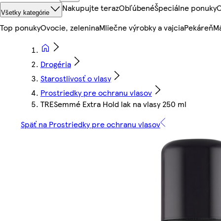
Nakupujte teraz
Obľúbené
Špeciálne ponuky
O
Všetky kategórie
Top ponuky
Ovocie, zelenina
Mliečne výrobky a vajcia
Pekáreň
Mä
Drogéria
Starostlivosť o vlasy
Prostriedky pre ochranu vlasov
TRESemmé Extra Hold lak na vlasy 250 ml
Späť na Prostriedky pre ochranu vlasov