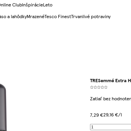
nline Club
Inšpirácie
Leto
so a lahôdky
Mrazené
Tesco Finest
Trvanlivé potraviny
TRESemmé Extra Ho
Zatiaľ bez hodnoten
29,16 €/l
7,29 €