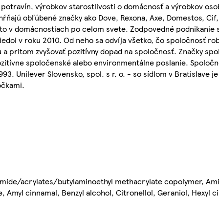
potravín, výrobkov starostlivosti o domácnosť a výrobkov osob
ahŕňajú obľúbené značky ako Dove, Rexona, Axe, Domestos, Cif,
esto v domácnostiach po celom svete. Zodpovedné podnikanie 
iedol v roku 2010. Od neho sa odvíja všetko, čo spoločnosť robí
 a pritom zvyšovať pozitívny dopad na spoločnosť. Značky spol
pozitívne spoločenské alebo environmentálne poslanie. Spoločno
3. Unilever Slovensko, spol. s r. o. - so sídlom v Bratislave j
očkami.
lamide/acrylates/butylaminoethyl methacrylate copolymer, Am
Amyl cinnamal, Benzyl alcohol, Citronellol, Geraniol, Hexyl c