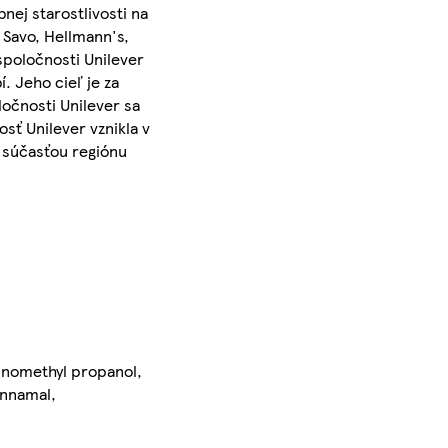
nej starostlivosti na
 Savo, Hellmann's,
spoločnosti Unilever
. Jeho cieľ je za
očnosti Unilever sa
sť Unilever vznikla v
e súčasťou regiónu
inomethyl propanol,
innamal,