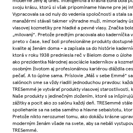
moderné ženy aj dnes. Inteligentná a krásna Edna bola p
svoju krásu, ktorú si však pripomíname hlavne pre jej in
Vypracovala sa od nuly do vedenia spoločnosti a stala 
manažérmi stávali takmer výhradne muži, mimoriadny ús
vlasovej kozmetiky pre hladké a pevné vlasy. Značka bo
„milovaný“. Pretože predtým pracovala ako kaderníčka v 
preto v čase, keď boli profesionálne produkty dostupné i
kvalite aj ženám doma - a zapísala sa do histórie kader
ktorá v roku 1938 predniesla reč v Bielom dome o úlohe 
ako prezidentka Národnej asociácie kaderníkov a kozmeto
osobným životom aj profesionálnou kariérou dláždila ce
pečať. A to úplne sama. Príslovie „Máš v sebe Emmé“ s
salónoch sme sa vždy riadili jednoduchou pravdou: každá 
TRESemmé je vytvárať produkty vlasovej starostlivosti, k
Naše produkty s jedinečným zložením, ktoré sa inšpirujú
zážitky a pocit ako zo salónu každý deň. TRESemmé stále 
spoliehanie sa na seba samého a hlavne sebaistotu, ktorú
Pretože nikto nerozumel tomu, ako dokážu krásne uprav
moderným ženám všade na svete, aby sa nebáli vystupova
TRESemmé.