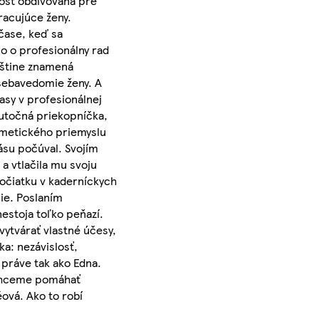
nosť obdivovaná pre
racujúce ženy.
čase, keď sa
o o profesionálny rad
zštine znamená
 sebavedomie ženy. A
asy v profesionálnej
kutočná priekopníčka,
ozmetického priemyslu
ásu počúval. Svojím
a vtlačila mu svoju
očiatku v kaderníckych
nie. Poslaním
nestoja toľko peňazí.
vytvárať vlastné účesy,
ka: nezávislosť,
 práve tak ako Edna.
 chceme pomáhať
ová. Ako to robí