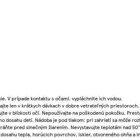
ie. V prípade kontaktu s očami, vypláchnite ich vodou.
e len v krátkych dávkach v dobre vetrateľných priestoroch, 
ujte v blízkosti očí. Nepoužívajte na poškodenú pokožku. Prest
o dosahu detí. Nádoba je pod tlakom: pri zahriatí sa môže ro
Chráňte pred slnečným žiarením. Nevystavujte teplotám nad 50°
 dosahu tepla, horúcich povrchov, iskier, otvoreného ohňa a in