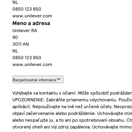
NL
0850 123 850
www.unilever.com
Meno a adresa
Unilever RA
90
3011 AN
NL
0850 123 850
www.unilever.com
Bezpečnostné informácie
Vyhýbajte sa kontaktu s očami. Môže spôsobiť podrážden
UPOZORNENIE: Zabráňte priamemu vdychovaniu. Používajt
aplikácii. Nepoužívajte na iné než určené účely. Nesprej
objaví začervenanie alebo podráždenie. Uchovávajte mim
alebo nespaľujte ju, a to ani po spotrebovaní obsahu. 
otvorený oheň ani iný zdroj zapálenia. Uchovávajte mimo