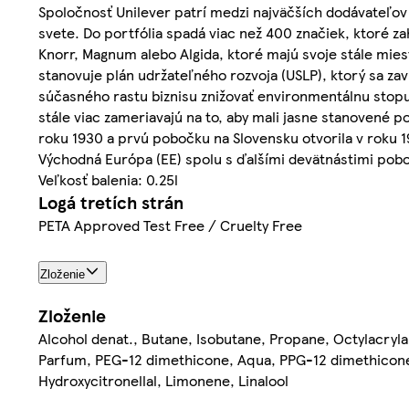
Spoločnosť Unilever patrí medzi najväčších dodávateľov 
svete. Do portfólia spadá viac než 400 značiek, ktoré z
Knorr, Magnum alebo Algida, ktoré majú svoje stále mi
stanovuje plán udržateľného rozvoja (USLP), ktorý sa zav
súčasného rastu biznisu znižovať environmentálnu stopu
stále viac zameriavajú na to, aby mali jasne stanovené 
roku 1930 a prvú pobočku na Slovensku otvorila v roku 199
Východná Európa (EE) spolu s ďalšími devätnástimi pob
Veľkosť balenia: 0.25l
Logá tretích strán
PETA Approved Test Free / Cruelty Free
Zloženie
Zloženie
Alcohol denat., Butane, Isobutane, Propane, Octylacry
Parfum, PEG-12 dimethicone, Aqua, PPG-12 dimethicone, 
Hydroxycitronellal, Limonene, Linalool