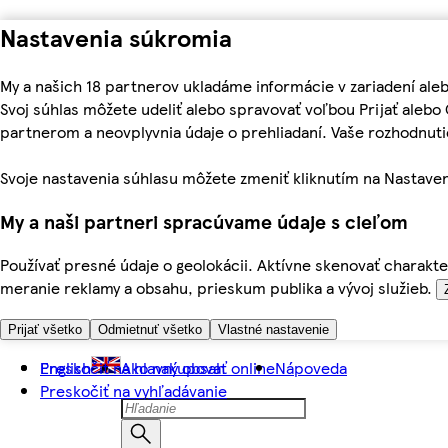
Nastavenia súkromia
My a našich 18 partnerov ukladáme informácie v zariadení ale
Svoj súhlas môžete udeliť alebo spravovať voľbou Prijať aleb
partnerom a neovplyvnia údaje o prehliadaní. Vaše rozhodnu
Svoje nastavenia súhlasu môžete zmeniť kliknutím na Nastaven
My a naši partneri spracúvame údaje s cieľom
Používať presné údaje o geolokácii. Aktívne skenovať charakter
meranie reklamy a obsahu, prieskum publika a vývoj služieb.
Prijať všetko
Odmietnuť všetko
Vlastné nastavenie
Preskočiť na hlavný obsah
English
Ako nakupovať online
Nápoveda
Preskočiť na vyhľadávanie