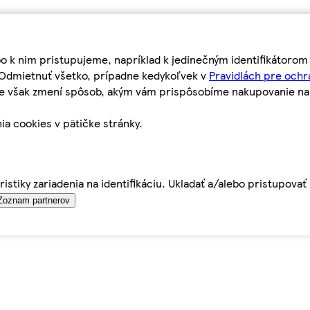
bo k nim pristupujeme, napríklad k jedinečným identifikátoro
o Odmietnuť všetko, prípadne kedykoľvek v
Pravidlách pre ochr
tie však zmení spôsob, akým vám prispôsobíme nakupovanie n
ia cookies v pätičke stránky.
istiky zariadenia na identifikáciu. Ukladať a/alebo pristupova
Zoznam partnerov