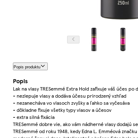
Popis produktu
Popis
Lak na vlasy TRESemmé Extra Hold zafixuje váš účes po d
- nezlepuje vlasy a dodáva účesu prirodzený vzhľad
- nezanecháva vo vlasoch zvyšky a ľahko sa vyčesáva
- dôkladne fixuje všetky typy vlasov a účesov
- extra silná fixácia
TRESemmé dobre vie, ako vám nádherné vlasy dodajú seb
TRESemmé od roku 1948, kedy Edna L. Emméová značku zalo