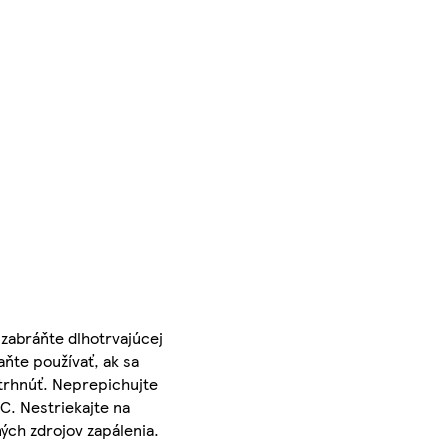
zabráňte dlhotrvajúcej
aňte používať, ak sa
ztrhnúť. Neprepichujte
C. Nestriekajte na
ých zdrojov zapálenia.