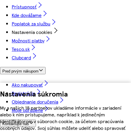
Prístupnosť
Kde dovážame
Poplatok za službu
Nastavenia cookies
Možnosti platby
Tesco.sk
Clubcard
Pred prvým nákupom
Ako nakupovať
Nastavenia súkromia
Registrácia
Objednanie doručenia
My a našich 18 partnerov ukladáme informácie v zariadení
Moje obľúbené
alebo k nim pristupujeme, napríklad k jedinečným
identifikátorom v súboroch cookie, za účelom spracúvania
Kontaktujte nás
osobných údajov. Svoj súhlas môžete udeliť alebo spravovať