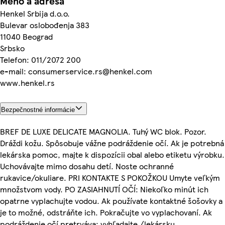
Meno a adresa
Henkel Srbija d.o.o.
Bulevar oslobođenja 383
11040 Beograd
Srbsko
Telefon: 011/2072 200
e-mail: consumerservice.rs@henkel.com
www.henkel.rs
Bezpečnostné informácie
BREF DE LUXE DELICATE MAGNOLIA. Tuhý WC blok. Pozor.
Dráždi kožu. Spôsobuje vážne podráždenie očí. Ak je potrebná
lekárska pomoc, majte k dispozícii obal alebo etiketu výrobku.
Uchovávajte mimo dosahu detí. Noste ochranné
rukavice/okuliare. PRI KONTAKTE S POKOŽKOU Umyte veľkým
množstvom vody. PO ZASIAHNUTÍ OČÍ: Niekoľko minút ich
opatrne vyplachujte vodou. Ak používate kontaktné šošovky a
je to možné, odstráňte ich. Pokračujte vo vyplachovaní. Ak
podráždenie očí pretrváva: vyhľadajte /lekársku