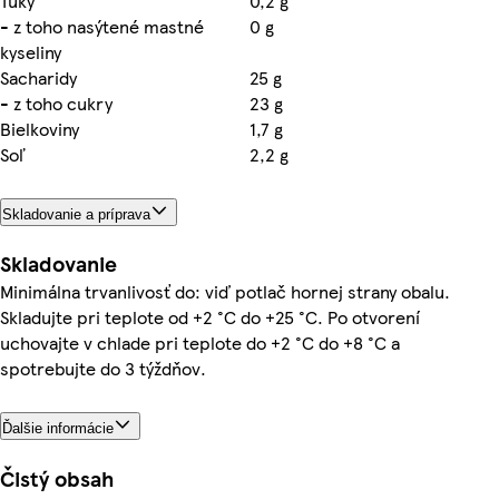
Tuky
0,2 g
- z toho nasýtené mastné
0 g
kyseliny
Sacharidy
25 g
- z toho cukry
23 g
Bielkoviny
1,7 g
Soľ
2,2 g
Skladovanie a príprava
Skladovanie
Minimálna trvanlivosť do: viď potlač hornej strany obalu.
Skladujte pri teplote od +2 °C do +25 °C. Po otvorení
uchovajte v chlade pri teplote do +2 °C do +8 °C a
spotrebujte do 3 týždňov.
Ďalšie informácie
Čistý obsah