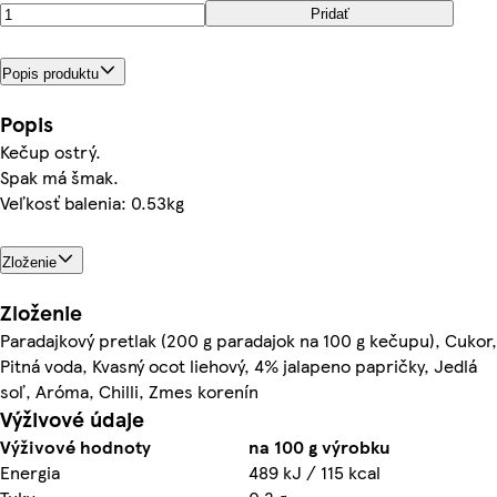
Pridať
Popis produktu
Popis
Kečup ostrý.
Spak má šmak.
Veľkosť balenia: 0.53kg
Zloženie
Zloženie
Paradajkový pretlak (200 g paradajok na 100 g kečupu), Cukor,
Pitná voda, Kvasný ocot liehový, 4% jalapeno papričky, Jedlá
soľ, Aróma, Chilli, Zmes korenín
Výživové údaje
Výživové hodnoty
na 100 g výrobku
Energia
489 kJ / 115 kcal