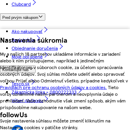
Clubcard
Pred prvým nákupom
Ako nakupovať
Nastavenia súkromia
Registrácia
Objednanie doručenia
My a našich 18 partnerov ukladáme informácie v zariadení
Moje obľúbené
alebo k nim pristupujeme, napríklad k jedinečným
identifikátorom v súboroch cookie, za účelom spracúvania
Kontaktujte nás
osobných údajov. Svoj súhlas môžete udeliť alebo spravovať
voľbou Prijať alebo Odmietnuť všetko, prípadne kedykoľvek v
Tesco.sk
Pravidlách pre ochranu osobných údajov a cookies.
Tieto
Zákaznícka linka - 0800222333
voľby oznámime našim partnerom a neovplyvnia údaje o
Výber obchodu
prehliadaní. Vaše rozhodnutie však zmení spôsob, akým vám
prispôsobíme nakupovanie na našom webe.
followUs
Svoje nastavenia súhlasu môžete zmeniť kliknutím na
Nastavenia cookies v pätičke stránky.