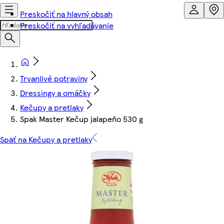
Preskočiť na hlavný obsah
Preskočiť na vyhľadávanie
Trvanlivé potraviny
Dressingy a omáčky
Kečupy a pretlaky
Spak Master Kečup jalapeño 530 g
Späť na Kečupy a pretlaky