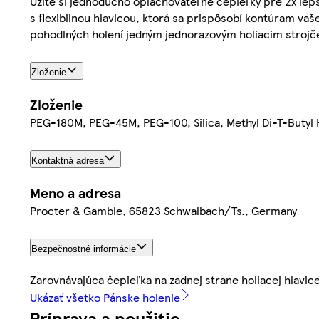
Užite si jednoducho oplachovateľné čepieľky pre 2x lep
s flexibilnou hlavicou, ktorá sa prispôsobí kontúram vaš
pohodlných holení jedným jednorazovým holiacim strojče
Zloženie
Zloženie
PEG-180M, PEG-45M, PEG-100, Silica, Methyl Di-T-Butyl 
Kontaktná adresa
Meno a adresa
Procter & Gamble, 65823 Schwalbach/Ts., Germany
Bezpečnostné informácie
Zarovnávajúca čepieľka na zadnej strane holiacej hlavice
Ukázať všetko Pánske holenie
Príprava a použitie