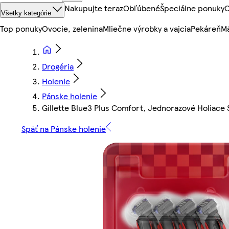
Nakupujte teraz
Obľúbené
Špeciálne ponuky
O
Všetky kategórie
Top ponuky
Ovocie, zelenina
Mliečne výrobky a vajcia
Pekáreň
Mä
Drogéria
Holenie
Pánske holenie
Gillette Blue3 Plus Comfort, Jednorazové Holiace 
Späť na Pánske holenie