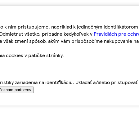
bo k nim pristupujeme, napríklad k jedinečným identifikátoro
o Odmietnuť všetko, prípadne kedykoľvek v
Pravidlách pre ochr
tie však zmení spôsob, akým vám prispôsobíme nakupovanie n
ia cookies v pätičke stránky.
istiky zariadenia na identifikáciu. Ukladať a/alebo pristupova
Zoznam partnerov