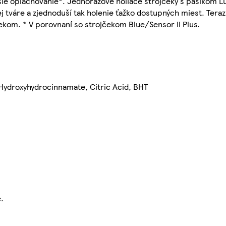
šie oplachovanie*. Jednorazové holiace strojčeky s pásikom L
ej tváre a zjednoduší tak holenie ťažko dostupných miest. Teraz
kom. * V porovnaní so strojčekom Blue/Sensor II Plus.
Hydroxyhydrocinnamate, Citric Acid, BHT
.