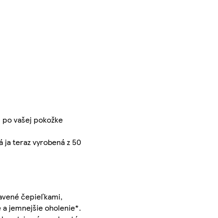
u po vašej pokožke
 ja teraz vyrobená z 50
bavené čepieľkami,
 a jemnejšie oholenie*.