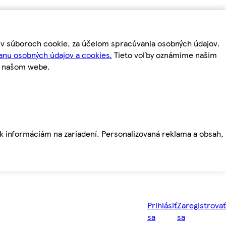
m v súboroch cookie, za účelom spracúvania osobných údajov.
anu osobných údajov a cookies.
Tieto voľby oznámime našim
a našom webe.
ť k informáciám na zariadení. Personalizovaná reklama a obsah,
Prihlásiť
Zaregistrovať
sa
sa