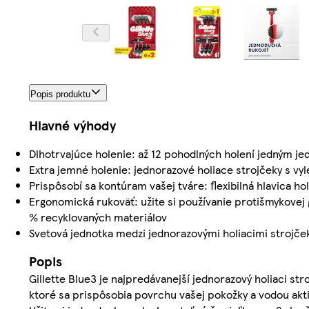
Popis produktu
Hlavné výhody
Dlhotrvajúce holenie: až 12 pohodlných holení jedným j
Extra jemné holenie: jednorazové holiace strojčeky s v
Prispôsobí sa kontúram vašej tváre: flexibilná hlavica h
Ergonomická rukoväť: užite si používanie protišmykovej
% recyklovaných materiálov
Svetová jednotka medzi jednorazovými holiacimi strojče
Popis
Gillette Blue3 je najpredávanejší jednorazový holiaci st
ktoré sa prispôsobia povrchu vašej pokožky a vodou akt