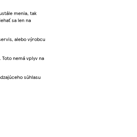
ustále menia, tak
iehať sa len na
servis, alebo výrobcu
. Toto nemá vplyv na
ádzajúceho súhlasu