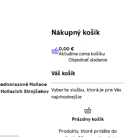
Nákupný košík
0,00 €
Aktuálna cena košíku
0,00 €
Aktuálna cena košíku
Objednať dodanie
Váš košík
 Jednorazové Holiace
Vyberte službu, ktorá je pre Vás
 Holiacich Strojčekov
najvhodnejšie
Prázdny košík
Produkty, ktoré pridáte do