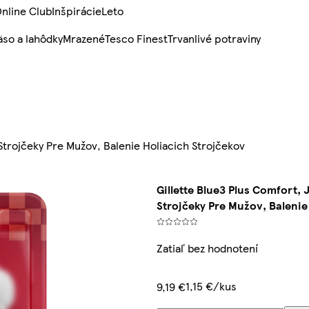
nline Club
Inšpirácie
Leto
so a lahôdky
Mrazené
Tesco Finest
Trvanlivé potraviny
Strojčeky Pre Mužov, Balenie Holiacich Strojčekov
Gillette Blue3 Plus Comfort,
Strojčeky Pre Mužov, Balenie
Zatiaľ bez hodnotení
1,15 €/kus
9,19 €