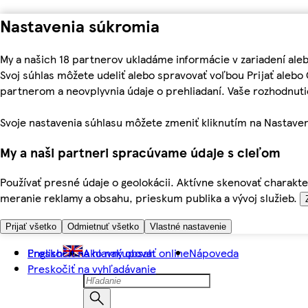
Nastavenia súkromia
My a našich 18 partnerov ukladáme informácie v zariadení ale
Svoj súhlas môžete udeliť alebo spravovať voľbou Prijať aleb
partnerom a neovplyvnia údaje o prehliadaní. Vaše rozhodnu
Svoje nastavenia súhlasu môžete zmeniť kliknutím na Nastaven
My a naši partneri spracúvame údaje s cieľom
Používať presné údaje o geolokácii. Aktívne skenovať charakter
meranie reklamy a obsahu, prieskum publika a vývoj služieb.
Prijať všetko
Odmietnuť všetko
Vlastné nastavenie
Preskočiť na hlavný obsah
English
Ako nakupovať online
Nápoveda
Preskočiť na vyhľadávanie