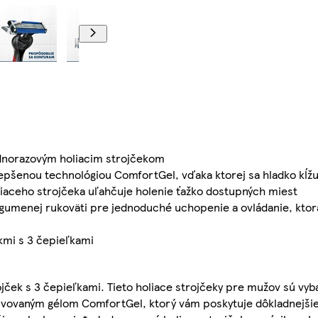
ednorazovým holiacim strojčekom
ylepšenou technológiou ComfortGel, vďaka ktorej sa hladko kĺž
oliaceho strojčeka uľahčuje holenie ťažko dostupných miest
 gumenej rukoväti pre jednoduché uchopenie a ovládanie, ktorá
kmi s 3 čepieľkami
rojček s 3 čepieľkami. Tieto holiace strojčeky pre mužov sú vy
ivovaným gélom ComfortGel, ktorý vám poskytuje dôkladnejšie