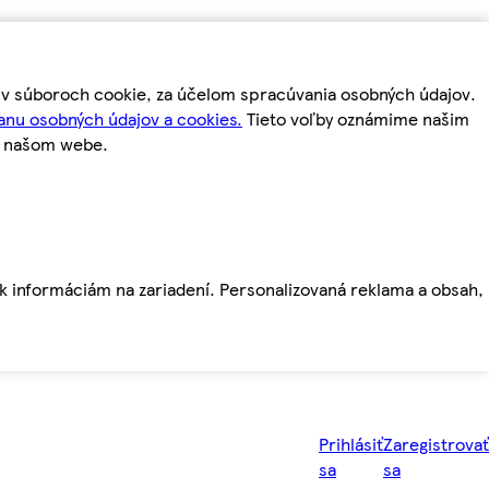
m v súboroch cookie, za účelom spracúvania osobných údajov.
anu osobných údajov a cookies.
Tieto voľby oznámime našim
a našom webe.
ť k informáciám na zariadení. Personalizovaná reklama a obsah,
Prihlásiť
Zaregistrovať
sa
sa