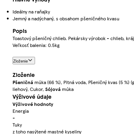
Ideálny na raňajky
Jemný a nadýchaný, s obsahom pšeničného kvasu
Popis
Toastový pšeničný chlieb. Pekársky výrobok - chlieb, kráj
Veľkosť balenia: 0.5kg
Zloženie
Zloženie
Pšeničná
múka (66 %), Pitná voda, Pšeničný kvas (5 %) (
liehový, Cukor,
Sójová
múka
Výživové údaje
Výživové hodnoty
Energia
-
Tuky
z toho nasýtené mastné kyseliny