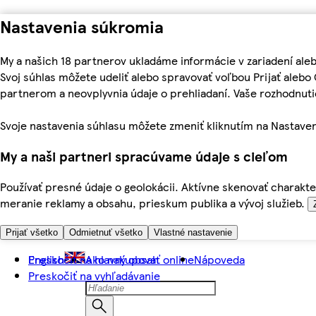
Nastavenia súkromia
My a našich 18 partnerov ukladáme informácie v zariadení ale
Svoj súhlas môžete udeliť alebo spravovať voľbou Prijať aleb
partnerom a neovplyvnia údaje o prehliadaní. Vaše rozhodnu
Svoje nastavenia súhlasu môžete zmeniť kliknutím na Nastaven
My a naši partneri spracúvame údaje s cieľom
Používať presné údaje o geolokácii. Aktívne skenovať charakter
meranie reklamy a obsahu, prieskum publika a vývoj služieb.
Prijať všetko
Odmietnuť všetko
Vlastné nastavenie
Preskočiť na hlavný obsah
English
Ako nakupovať online
Nápoveda
Preskočiť na vyhľadávanie