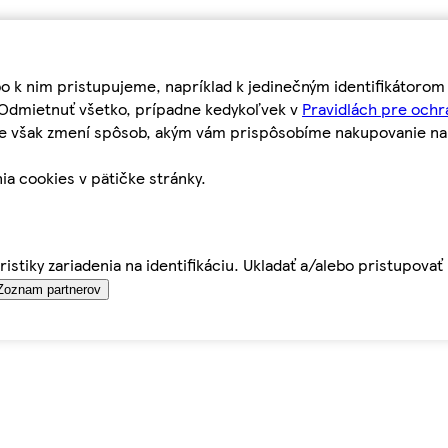
bo k nim pristupujeme, napríklad k jedinečným identifikátoro
o Odmietnuť všetko, prípadne kedykoľvek v
Pravidlách pre ochr
tie však zmení spôsob, akým vám prispôsobíme nakupovanie n
ia cookies v pätičke stránky.
istiky zariadenia na identifikáciu. Ukladať a/alebo pristupova
Zoznam partnerov