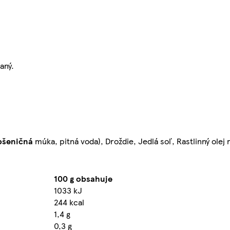
aný.
pšeničná
múka, pitná voda), Droždie, Jedlá soľ, Rastlinný olej
100 g obsahuje
1033 kJ
244 kcal
1,4 g
0,3 g