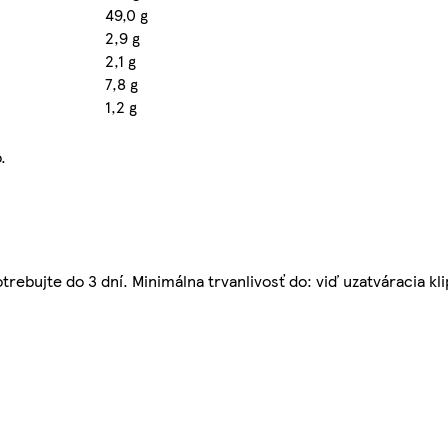
49,0 g
2,9 g
2,1 g
7,8 g
1,2 g
.
rebujte do 3 dní. Minimálna trvanlivosť do: viď uzatváracia kli