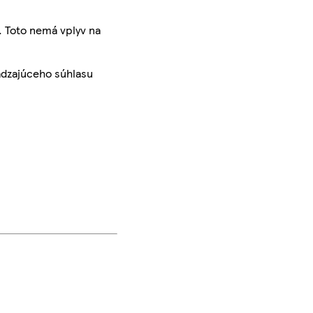
. Toto nemá vplyv na
ádzajúceho súhlasu