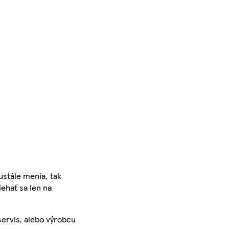
ustále menia, tak
iehať sa len na
servis, alebo výrobcu