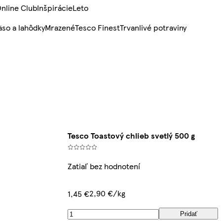
nline Club
Inšpirácie
Leto
so a lahôdky
Mrazené
Tesco Finest
Trvanlivé potraviny
Tesco Toastový chlieb svetlý 500 g
Zatiaľ bez hodnotení
2,90 €/kg
1,45 €
Pridať