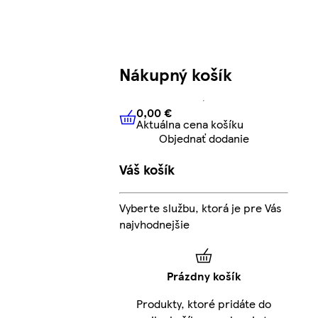
Nákupný košík
0,00 €
Aktuálna cena košíku
0,00 €
Aktuálna cena košíku
Objednať dodanie
Váš košík
Vyberte službu, ktorá je pre Vás
najvhodnejšie
Prázdny košík
Produkty, ktoré pridáte do