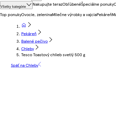
Nakupujte teraz
Obľúbené
Špeciálne ponuky
O
Všetky kategórie
Top ponuky
Ovocie, zelenina
Mliečne výrobky a vajcia
Pekáreň
Mä
Pekáreň
Balené pečivo
Chleby
Tesco Toastový chlieb svetlý 500 g
Späť na Chleby