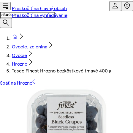
Preskočiť na hlavný obsah
Preskočiť na vyhľadávanie
Ovocie, zelenina
Ovocie
Hrozno
Tesco Finest Hrozno bezkôstkové tmavé 400 g
Späť na Hrozno