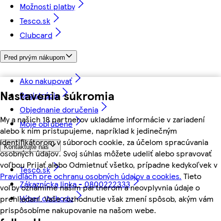
Možnosti platby
Tesco.sk
Clubcard
Pred prvým nákupom
Ako nakupovať
Nastavenia súkromia
Registrácia
Objednanie doručenia
My a našich 18 partnerov ukladáme informácie v zariadení
Moje obľúbené
alebo k nim pristupujeme, napríklad k jedinečným
identifikátorom v súboroch cookie, za účelom spracúvania
Kontaktujte nás
osobných údajov. Svoj súhlas môžete udeliť alebo spravovať
voľbou Prijať alebo Odmietnuť všetko, prípadne kedykoľvek v
Tesco.sk
Pravidlách pre ochranu osobných údajov a cookies.
Tieto
Zákaznícka linka - 0800222333
voľby oznámime našim partnerom a neovplyvnia údaje o
Výber obchodu
prehliadaní. Vaše rozhodnutie však zmení spôsob, akým vám
prispôsobíme nakupovanie na našom webe.