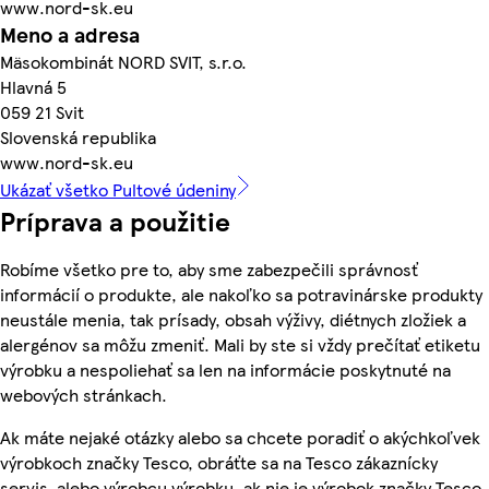
www.nord-sk.eu
Meno a adresa
Mäsokombinát NORD SVIT, s.r.o.
Hlavná 5
059 21 Svit
Slovenská republika
www.nord-sk.eu
Ukázať všetko Pultové údeniny
Príprava a použitie
Robíme všetko pre to, aby sme zabezpečili správnosť
informácií o produkte, ale nakoľko sa potravinárske produkty
neustále menia, tak prísady, obsah výživy, diétnych zložiek a
alergénov sa môžu zmeniť. Mali by ste si vždy prečítať etiketu
výrobku a nespoliehať sa len na informácie poskytnuté na
webových stránkach.
Ak máte nejaké otázky alebo sa chcete poradiť o akýchkoľvek
výrobkoch značky Tesco, obráťte sa na Tesco zákaznícky
servis, alebo výrobcu výrobku, ak nie je výrobok značky Tesco.