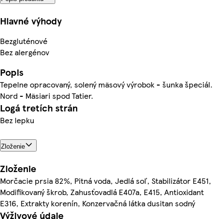
Hlavné výhody
Bezgluténové
Bez alergénov
Popis
Tepelne opracovaný, solený mäsový výrobok - šunka špeciál.
Nord - Mäsiari spod Tatier.
Logá tretích strán
Bez lepku
Zloženie
Zloženie
Morčacie prsia 82%, Pitná voda, Jedlá soľ, Stabilizátor E451,
Modifikovaný škrob, Zahusťovadlá E407a, E415, Antioxidant
E316, Extrakty korenín, Konzervačná látka dusitan sodný
Výživové údaje