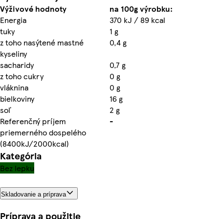
Výživové hodnoty
na 100g výrobku:
Energia
370 kJ / 89 kcal
tuky
1 g
z toho nasýtené mastné
0,4 g
kyseliny
sacharidy
0,7 g
z toho cukry
0 g
vláknina
0 g
bielkoviny
16 g
soľ
2 g
Referenčný príjem
-
priemerného dospelého
(8400kJ/2000kcal)
Kategória
Bez lepku
Skladovanie a príprava
Príprava a použitie