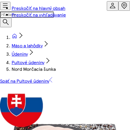
Preskočiť na hlavný obsah
Preskočiť na vyhľadávanie
Mäso a lahôdky
Údeniny
Pultové údeniny
Nord Morčacia šunka
Späť na Pultové údeniny