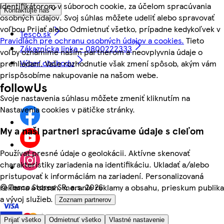
identifikátorom v súboroch cookie, za účelom spracúvania
Kontaktujte nás
osobných údajov. Svoj súhlas môžete udeliť alebo spravovať
voľbou Prijať alebo Odmietnuť všetko, prípadne kedykoľvek v
Tesco.sk
Pravidlách pre ochranu osobných údajov a cookies.
Tieto
Zákaznícka linka - 0800222333
voľby oznámime našim partnerom a neovplyvnia údaje o
Výber obchodu
prehliadaní. Vaše rozhodnutie však zmení spôsob, akým vám
prispôsobíme nakupovanie na našom webe.
followUs
Svoje nastavenia súhlasu môžete zmeniť kliknutím na
Nastavenia cookies v pätičke stránky.
My a naši partneri spracúvame údaje s cieľom
Používať presné údaje o geolokácii. Aktívne skenovať
charakteristiky zariadenia na identifikáciu. Ukladať a/alebo
pristupovať k informáciám na zariadení. Personalizovaná
©
Tesco Stores SR, a.s. 2026
reklama a obsah, meranie reklamy a obsahu, prieskum publika
a vývoj služieb.
Zoznam partnerov
Prijať všetko
Odmietnuť všetko
Vlastné nastavenie