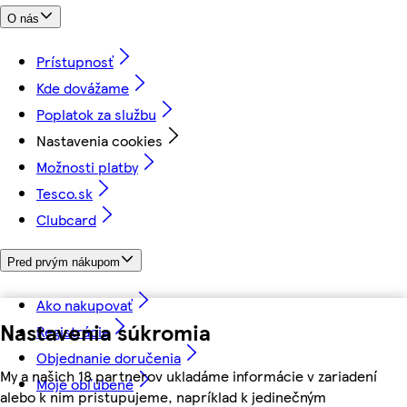
O nás
Prístupnosť
Kde dovážame
Poplatok za službu
Nastavenia cookies
Možnosti platby
Tesco.sk
Clubcard
Pred prvým nákupom
Ako nakupovať
Nastavenia súkromia
Registrácia
Objednanie doručenia
My a našich 18 partnerov ukladáme informácie v zariadení
Moje obľúbené
alebo k nim pristupujeme, napríklad k jedinečným