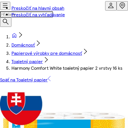
Preskočiť na hlavný obsah
Preskočiť na vyhľadávanie
Domácnosť
Papierové výrobky pre domácnosť
Toaletný papier
Harmony Comfort White toaletný papier 2 vrstvy 16 ks
Späť na Toaletný papier