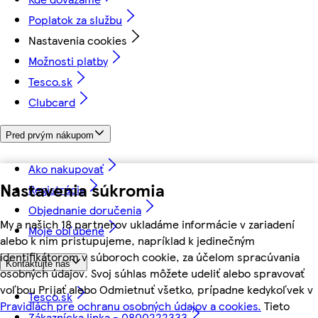
Poplatok za službu
Nastavenia cookies
Možnosti platby
Tesco.sk
Clubcard
Pred prvým nákupom
Ako nakupovať
Nastavenia súkromia
Registrácia
Objednanie doručenia
My a našich 18 partnerov ukladáme informácie v zariadení
Moje obľúbené
alebo k nim pristupujeme, napríklad k jedinečným
identifikátorom v súboroch cookie, za účelom spracúvania
Kontaktujte nás
osobných údajov. Svoj súhlas môžete udeliť alebo spravovať
voľbou Prijať alebo Odmietnuť všetko, prípadne kedykoľvek v
Tesco.sk
Pravidlách pre ochranu osobných údajov a cookies.
Tieto
Zákaznícka linka - 0800222333