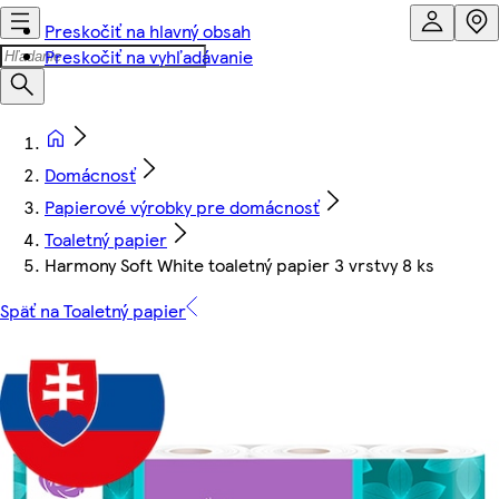
Preskočiť na hlavný obsah
Preskočiť na vyhľadávanie
Domácnosť
Papierové výrobky pre domácnosť
Toaletný papier
Harmony Soft White toaletný papier 3 vrstvy 8 ks
Späť na Toaletný papier