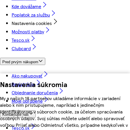
Kde dovážame
Poplatok za službu
Nastavenia cookies
Možnosti platby
Tesco.sk
Clubcard
Pred prvým nákupom
Ako nakupovať
Nastavenia súkromia
Registrácia
Objednanie doručenia
My a našich 18 partnerov ukladáme informácie v zariadení
Moje obľúbené
alebo k nim pristupujeme, napríklad k jedinečným
identifikátorom v súboroch cookie, za účelom spracúvania
Kontaktujte nás
osobných údajov. Svoj súhlas môžete udeliť alebo spravovať
voľbou Prijať alebo Odmietnuť všetko, prípadne kedykoľvek v
Tesco.sk