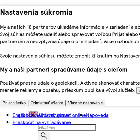
Nastavenia súkromia
My a našich 18 partnerov ukladáme informácie v zariadení ale
Svoj súhlas môžete udeliť alebo spravovať voľbou Prijať aleb
partnerom a neovplyvnia údaje o prehliadaní. Vaše rozhodnu
Svoje nastavenia súhlasu môžete zmeniť kliknutím na Nastaven
My a naši partneri spracúvame údaje s cieľom
Používať presné údaje o geolokácii. Aktívne skenovať charakter
meranie reklamy a obsahu, prieskum publika a vývoj služieb.
Prijať všetko
Odmietnuť všetko
Vlastné nastavenie
Preskočiť na hlavný obsah
English
Ako nakupovať online
Nápoveda
Preskočiť na vyhľadávanie