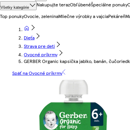
Nakupujte teraz
Obľúbené
Špeciálne ponuky
O
Všetky kategórie
Top ponuky
Ovocie, zelenina
Mliečne výrobky a vajcia
Pekáreň
Mä
Dieťa
Strava pre deti
Ovocné príkrmy
GERBER Organic kapsička jablko, banán, čučoriedk
Späť na Ovocné príkrmy