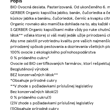
Popis
BIO Ovocná desiata. Pasterizovaná. Od ukončeného 6. 
GERBER Organic kapsička jablko, banán, čučoriedka a čer
kúskov jablka a banánu, čučoriedok, černíc a kvapku cit
Organic rovnako ako mamička dohliada na to, aby každé v
S GERBER Organic kapsičkami máte vždy po ruke chutnú 
látok** vďaka ktorej si váš malý jedák užije prirodzenú c
Aby sme zaistili prvotriednu kvalitu pre vašich najmenš
prirodzený spôsob pestovania a dozrievania všetkých pl
100% ovocie z ekologického poľnohospodárstva
0 % pridaného cukru*
Ovocie od BIO certifikovaných farmárov, ktorí rešpektu
Bezgluténový výrobok
BEZ konzervačných látok**
*Obsahuje prírodné cukry
**V zhode s požiadavkami príslušnej legislatívy
Bez konzervačných látok(2)
0 % pridaného cukru(1)
(2)V zhode s požiadavkami príslušnej legislatívy
(1)Obsahuje prírodné cukry