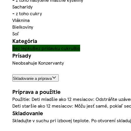
Sacharidy
- z toho cukry
Vláknina
Bielkoviny
Soľ
Kategória
Bez lepku
Bez prídavku cukru
Bio
Prísady
Neobsahuje Konzervanty
Skladovanie a príprava
Príprava a použitie
Použitie: Deti mladšie ako 12 mesiacov: Odstráňte uzáver
Deti staršie ako 12 mesiacov: Môžu jesť samé, pokiaľ se
Skladovanie
Skladujte v suchu pri izbovej teplote. Po otvorení skladu