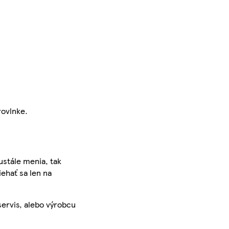
rovlnke.
ustále menia, tak
iehať sa len na
servis, alebo výrobcu