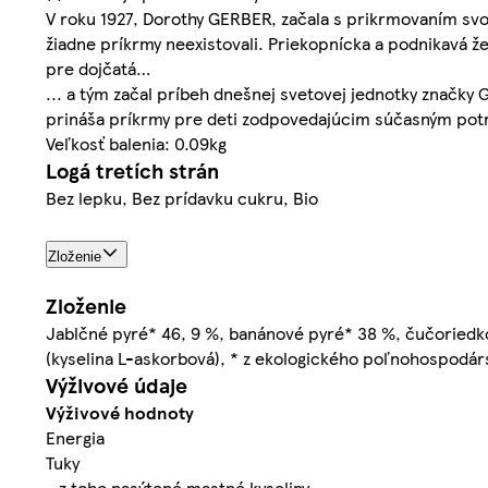
V roku 1927, Dorothy GERBER, začala s prikrmovaním svo
žiadne príkrmy neexistovali. Priekopnícka a podnikavá 
pre dojčatá…
... a tým začal príbeh dnešnej svetovej jednotky značky 
prináša príkrmy pre deti zodpovedajúcim súčasným pot
Veľkosť balenia: 0.09kg
Logá tretích strán
Bez lepku, Bez prídavku cukru, Bio
Zloženie
Zloženie
Jablčné pyré* 46, 9 %, banánové pyré* 38 %, čučoriedko
(kyselina L-askorbová), * z ekologického poľnohospodár
Výživové údaje
Výživové hodnoty
Energia
Tuky
- z toho nasýtené mastné kyseliny