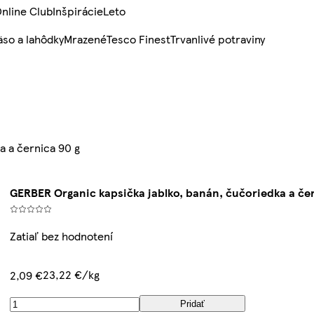
nline Club
Inšpirácie
Leto
so a lahôdky
Mrazené
Tesco Finest
Trvanlivé potraviny
a a černica 90 g
GERBER Organic kapsička jablko, banán, čučoriedka a čer
Zatiaľ bez hodnotení
23,22 €/kg
2,09 €
Pridať