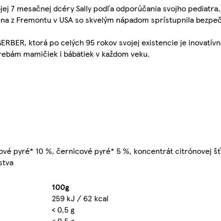
jej 7 mesačnej dcéry Sally podľa odporúčania svojho pediatra
žena z Fremontu v USA so skvelým nápadom sprístupnila bezpeč
GERBER, ktorá po celých 95 rokov svojej existencie je inovatívn
rebám mamičiek i bábätiek v každom veku.
vé pyré* 10 %, černicové pyré* 5 %, koncentrát citrónovej šťa
stva
100g
259 kJ / 62 kcal
< 0,5 g
< 0,5 g