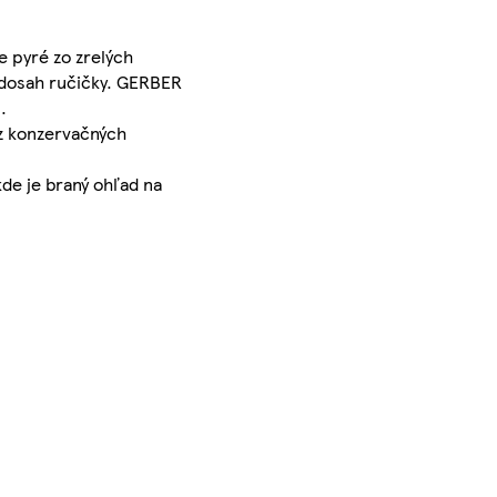
e pyré zo zrelých
a dosah ručičky. GERBER
.
z konzervačných
kde je braný ohľad na