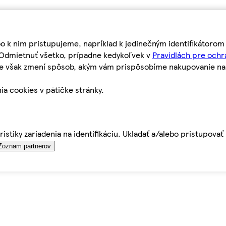
bo k nim pristupujeme, napríklad k jedinečným identifikátoro
o Odmietnuť všetko, prípadne kedykoľvek v
Pravidlách pre ochr
tie však zmení spôsob, akým vám prispôsobíme nakupovanie n
ia cookies v pätičke stránky.
istiky zariadenia na identifikáciu. Ukladať a/alebo pristupova
Zoznam partnerov