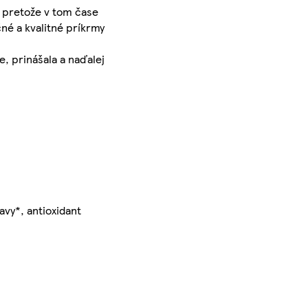
, pretože v tom čase
né a kvalitné príkrmy
e, prinášala a naďalej
vy*, antioxidant