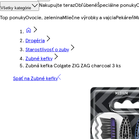
Nakupujte teraz
Obľúbené
Špeciálne ponuky
O
Všetky kategórie
Top ponuky
Ovocie, zelenina
Mliečne výrobky a vajcia
Pekáreň
Mä
Drogéria
Starostlivosť o zuby
Zubné kefky
Zubná kefka Colgate ZIG ZAG charcoal 3 ks
Späť na Zubné kefky