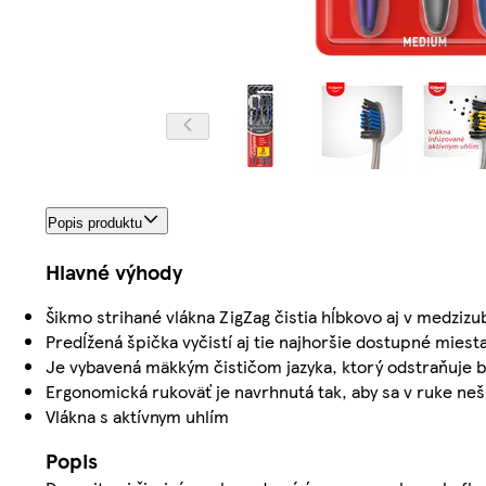
Popis produktu
Hlavné výhody
Šikmo strihané vlákna ZigZag čistia hĺbkovo aj v medziz
Predĺžená špička vyčistí aj tie najhoršie dostupné miest
Je vybavená mäkkým čističom jazyka, ktorý odstraňuje 
Ergonomická rukoväť je navrhnutá tak, aby sa v ruke neš
Vlákna s aktívnym uhlím
Popis