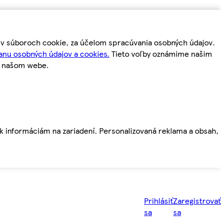
m v súboroch cookie, za účelom spracúvania osobných údajov.
anu osobných údajov a cookies.
Tieto voľby oznámime našim
a našom webe.
ť k informáciám na zariadení. Personalizovaná reklama a obsah,
Prihlásiť
Zaregistrovať
sa
sa