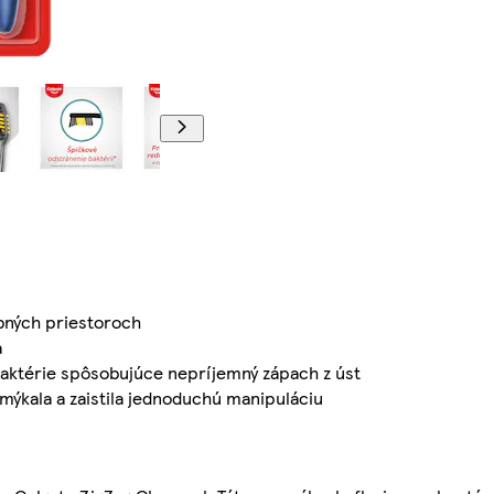
ubných priestoroch
a
baktérie spôsobujúce nepríjemný zápach z úst
mýkala a zaistila jednoduchú manipuláciu