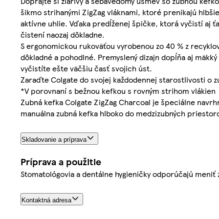
Doprajte si žiarivý a sebavedomý úsmev so zubnou kefko
šikmo strihanými ZigZag vláknami, ktoré prenikajú hlbši
aktívne uhlie. Vďaka predĺženej špičke, ktorá vyčistí aj 
čistení naozaj dôkladne.
S ergonomickou rukoväťou vyrobenou zo 40 % z recyklov
dôkladné a pohodlné. Premyslený dizajn dopĺňa aj mäkký č
vyčistíte ešte väčšiu časť svojich úst.
Zaraďte Colgate do svojej každodennej starostlivosti o zu
*V porovnaní s bežnou kefkou s rovným strihom vlákien
Zubná kefka Colgate ZigZag Charcoal je špeciálne navrh
manuálna zubná kefka hlboko do medzizubných priestorov
Skladovanie a príprava
Príprava a použitie
Stomatológovia a dentálne hygieničky odporúčajú meniť
Kontaktná adresa