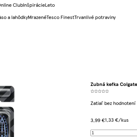
nline Club
Inšpirácie
Leto
so a lahôdky
Mrazené
Tesco Finest
Trvanlivé potraviny
Zubná kefka Colgate
Zatiaľ bez hodnotení
1,33 €/kus
3,99 €