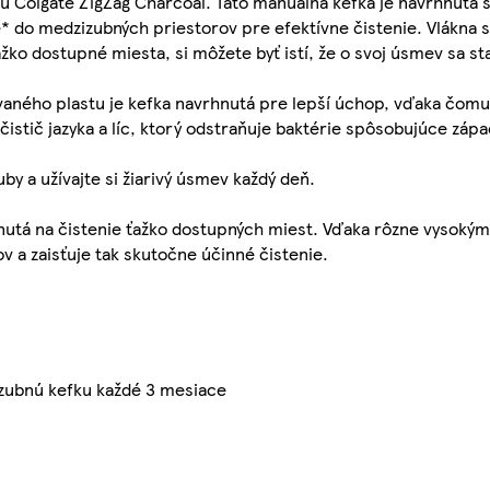
u Colgate ZigZag Charcoal. Táto manuálna kefka je navrhnutá 
e* do medzizubných priestorov pre efektívne čistenie. Vlákna
ťažko dostupné miesta, si môžete byť istí, že o svoj úsmev sa s
aného plastu je kefka navrhnutá pre lepší úchop, vďaka čomu 
istič jazyka a líc, ktorý odstraňuje baktérie spôsobujúce zápa
by a užívajte si žiarivý úsmev každý deň.
nutá na čistenie ťažko dostupných miest. Vďaka rôzne vysokým
 a zaisťuje tak skutočne účinné čistenie.
 zubnú kefku každé 3 mesiace