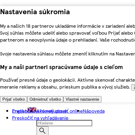
Nastavenia súkromia
My a našich 18 partnerov ukladáme informácie v zariadení ale
Svoj súhlas môžete udeliť alebo spravovať voľbou Prijať aleb
partnerom a neovplyvnia údaje o prehliadaní. Vaše rozhodnu
Svoje nastavenia súhlasu môžete zmeniť kliknutím na Nastaven
My a naši partneri spracúvame údaje s cieľom
Používať presné údaje o geolokácii. Aktívne skenovať charakter
meranie reklamy a obsahu, prieskum publika a vývoj služieb.
Prijať všetko
Odmietnuť všetko
Vlastné nastavenie
Preskočiť na hlavný obsah
English
Ako nakupovať online
Nápoveda
Preskočiť na vyhľadávanie