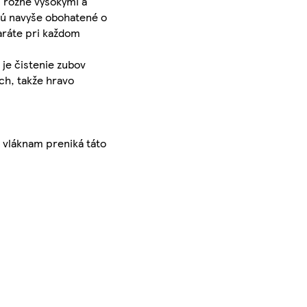
s rôzne vysokými a
 sú navyše obohatené o
taráte pri každom
je čistenie zubov
ch, takže hravo
 vláknam preniká táto