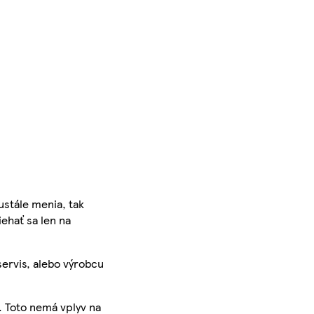
ustále menia, tak
iehať sa len na
servis, alebo výrobcu
. Toto nemá vplyv na