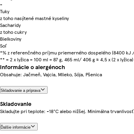
-
Tuky
z toho nasýtené mastné kyseliny
Sacharidy
z toho cukry
Bielkoviny
Soľ
*% z referenčného príjmu priemerného dospelého (8400 kJ /
** = 2 x lyžica = 100 ml = 87 g, 465 ml/ 406 g ≈ 4,5 x (2 x lyžica)
Informácie o alergénoch
Obsahuje: Jačmeň, Vajcia, Mlieko, Sója, Pšenica
Skladovanie a príprava
Skladovanie
Skladujte pri teplote: -18°C alebo nižšej. Minimálna trvanlivos
Ďalšie informácie