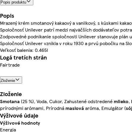
Popis produktu
Popis
Mrazený krém smotanový kakaový a vanilkový, s kúskami kakao
Spoločnosť Unilever patrí medzi najväčších dodávateľov potrav
Zodpovedné podnikanie spoločnosti Unilever stanovuje plán udr
Spoločnosť Unilever vznikla v roku 1930 a prvú pobočku na Slov
Veľkosť balenia: 0.465l
Logá tretích strán
Fairtrade
Zloženie
Zloženie
Smotana
(25 %), Voda, Cukor, Zahustené odstredené
mlieko
,
prírodnými arómami, Prírodná
maslová
aróma, Emulgátor (
só
Výživové údaje
Výživové hodnoty
Energia