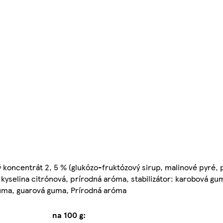
ý koncentrát 2, 5 % (glukózo-fruktózový sirup, malinové pyré, 
: kyselina citrónová, prírodná aróma, stabilizátor: karobová g
 guma, guarová guma, Prírodná aróma
na 100 g: