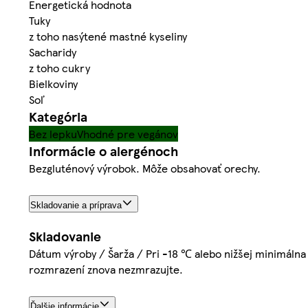
Energetická hodnota
Tuky
z toho nasýtené mastné kyseliny
Sacharidy
z toho cukry
Bielkoviny
Soľ
Kategória
Bez lepku
Vhodné pre vegánov
Informácie o alergénoch
Bezgluténový výrobok. Môže obsahovať orechy.
Skladovanie a príprava
Skladovanie
Dátum výroby / Šarža / Pri -18 ℃ alebo nižšej minimálna 
rozmrazení znova nezmrazujte.
Ďalšie informácie