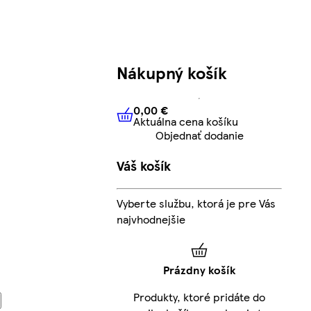
Nákupný košík
0,00 €
Aktuálna cena košíku
0,00 €
Aktuálna cena košíku
Objednať dodanie
Váš košík
Vyberte službu, ktorá je pre Vás
najvhodnejšie
Prázdny košík
Produkty, ktoré pridáte do