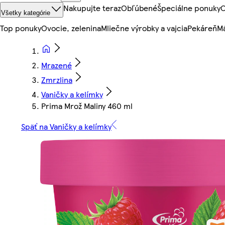
Nakupujte teraz
Obľúbené
Špeciálne ponuky
O
Všetky kategórie
Top ponuky
Ovocie, zelenina
Mliečne výrobky a vajcia
Pekáreň
Mä
Mrazené
Zmrzlina
Vaničky a kelímky
Prima Mrož Maliny 460 ml
Späť na Vaničky a kelímky