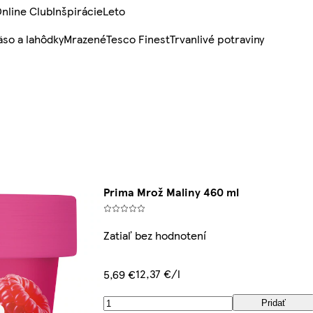
nline Club
Inšpirácie
Leto
so a lahôdky
Mrazené
Tesco Finest
Trvanlivé potraviny
Prima Mrož Maliny 460 ml
Zatiaľ bez hodnotení
12,37 €/l
5,69 €
Pridať