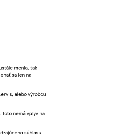
ustále menia, tak
iehať sa len na
servis, alebo výrobcu
. Toto nemá vplyv na
ádzajúceho súhlasu