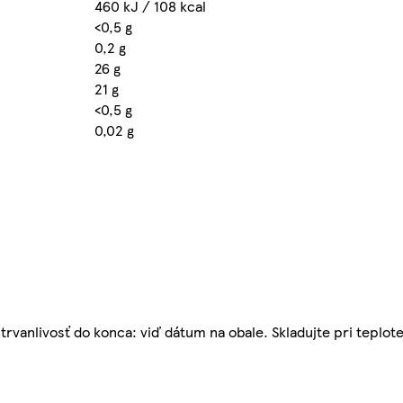
460 kJ / 108 kcal
<0,5 g
0,2 g
26 g
21 g
<0,5 g
0,02 g
trvanlivosť do konca: viď dátum na obale. Skladujte pri teplote