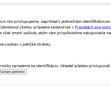
bo k nim pristupujeme, napríklad k jedinečným identifikátoro
o Odmietnuť všetko, prípadne kedykoľvek v
Pravidlách pre ochr
tie však zmení spôsob, akým vám prispôsobíme nakupovanie n
ia cookies v pätičke stránky.
istiky zariadenia na identifikáciu. Ukladať a/alebo pristupova
Zoznam partnerov