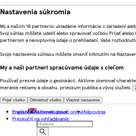
Nastavenia súkromia
My a našich 18 partnerov ukladáme informácie v zariadení ale
Svoj súhlas môžete udeliť alebo spravovať voľbou Prijať aleb
partnerom a neovplyvnia údaje o prehliadaní. Vaše rozhodnu
Svoje nastavenia súhlasu môžete zmeniť kliknutím na Nastaven
My a naši partneri spracúvame údaje s cieľom
Používať presné údaje o geolokácii. Aktívne skenovať charakter
meranie reklamy a obsahu, prieskum publika a vývoj služieb.
Prijať všetko
Odmietnuť všetko
Vlastné nastavenie
Preskočiť na hlavný obsah
English
Ako nakupovať online
Nápoveda
Preskočiť na vyhľadávanie