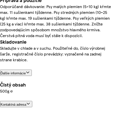
Príprava a použitie
Odporúčané dávkovanie: Psy malých plemien (5-10 kg) kŕmte
max. 11 sušienkami týždenne. Psy stredných plemien (10-25
kg) kŕmte max. 19 sušienkami týždenne. Psy veľkých plemien
(25 kg a viac) kŕmte max. 38 sušienkami týždenne. Znížte
zodpovedajúcim spôsobom množstvo hlavného krmiva.
Čerstvá pitná voda musí byť stále k dispozícii.
Skladovanie
Skladujte v chlade a v suchu. Použiteľné do, číslo výrobnej
šarže, registračné číslo prevádzky: vyznačené na zadnej
strane krabice.
Ďalšie informácie
Čistý obsah
500g ℮
Kontaktná adresa