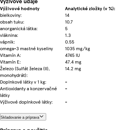
Výživové údaje
Výživové hodnoty
Analytické zložky (v %):
bielkoviny:
14
obsah tuku:
10.7
anorganická látka:
5
vláknina:
1.3
vápnik:
0.55
omega-3 mastné kyseliny
1035 mg/kg
Vitamín A:
4745 IU
Vitamín E:
47.4 mg
Železo (Sulfát železa (II),
14.2 mg
monohydrát):
Doplnkové látky v 1 kg:
-
Antioxidanty a konzervačné
-
látky
Výživové doplnkové látky:
-
Skladovanie a príprava