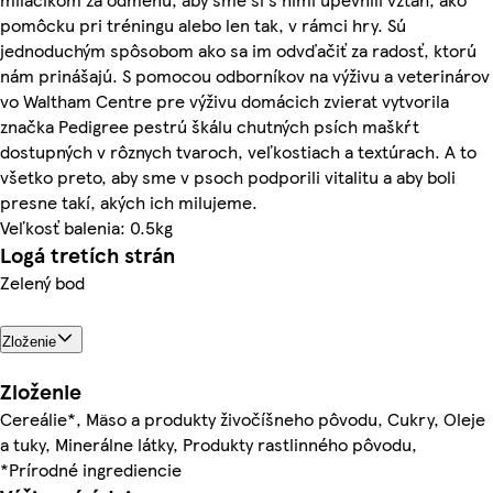
pomôcku pri tréningu alebo len tak, v rámci hry. Sú
jednoduchým spôsobom ako sa im odvďačiť za radosť, ktorú
nám prinášajú. S pomocou odborníkov na výživu a veterinárov
vo Waltham Centre pre výživu domácich zvierat vytvorila
značka Pedigree pestrú škálu chutných psích maškŕt
dostupných v rôznych tvaroch, veľkostiach a textúrach. A to
všetko preto, aby sme v psoch podporili vitalitu a aby boli
presne takí, akých ich milujeme.
Veľkosť balenia: 0.5kg
Logá tretích strán
Zelený bod
Zloženie
Zloženie
Cereálie*, Mäso a produkty živočíšneho pôvodu, Cukry, Oleje
a tuky, Minerálne látky, Produkty rastlinného pôvodu,
*Prírodné ingrediencie