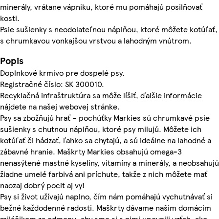
minerály, vrátane vápniku, ktoré mu pomáhajú posilňovať
kosti.
Psie sušienky s neodolateľnou náplňou, ktoré môžete kotúľať,
s chrumkavou vonkajšou vrstvou a lahodným vnútrom.
Popis
Doplnkové krmivo pre dospelé psy.
Registračné číslo: SK 300010.
Recyklačná infraštruktúra sa môže líšiť, ďalšie informácie
nájdete na našej webovej stránke.
Psy sa zbožňujú hrať – pochúťky Markies sú chrumkavé psie
sušienky s chutnou náplňou, ktoré psy milujú. Môžete ich
kotúľať či hádzať, ľahko sa chytajú, a sú ideálne na lahodné a
zábavné hranie. Maškrty Markies obsahujú omega-3
nenasýtené mastné kyseliny, vitamíny a minerály, a neobsahujú
žiadne umelé farbivá ani príchute, takže z nich môžete mať
naozaj dobrý pocit aj vy!
Psy si život užívajú naplno, čím nám pomáhajú vychutnávať si
bežné každodenné radosti. Maškrty dávame našim domácim
miláčikom za odmenu, aby sme si s nimi upevnili vzťah, ako