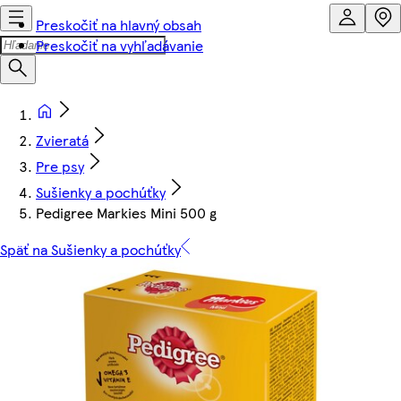
Preskočiť na hlavný obsah
Preskočiť na vyhľadávanie
Zvieratá
Pre psy
Sušienky a pochúťky
Pedigree Markies Mini 500 g
Späť na Sušienky a pochúťky