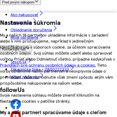
Pred prvým nákupom
Ako nakupovať
Nastavenia súkromia
Registrácia
Objednanie doručenia
My a našich 18 partnerov ukladáme informácie v zariadení
Moje obľúbené
alebo k nim pristupujeme, napríklad k jedinečným
identifikátorom v súboroch cookie, za účelom spracúvania
Kontaktujte nás
osobných údajov. Svoj súhlas môžete udeliť alebo spravovať
voľbou Prijať alebo Odmietnuť všetko, prípadne kedykoľvek v
Tesco.sk
Pravidlách pre ochranu osobných údajov a cookies.
Tieto
Zákaznícka linka - 0800222333
voľby oznámime našim partnerom a neovplyvnia údaje o
Výber obchodu
prehliadaní. Vaše rozhodnutie však zmení spôsob, akým vám
prispôsobíme nakupovanie na našom webe.
followUs
Svoje nastavenia súhlasu môžete zmeniť kliknutím na
Nastavenia cookies v pätičke stránky.
My a naši partneri spracúvame údaje s cieľom