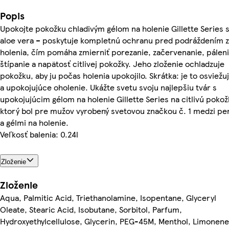
Popis
Upokojte pokožku chladivým gélom na holenie Gillette Series 
aloe vera – poskytuje kompletnú ochranu pred podráždením z
holenia, čím pomáha zmierniť porezanie, začervenanie, páleni
štípanie a napätosť citlivej pokožky. Jeho zloženie ochladzuje
pokožku, aby ju počas holenia upokojilo. Skrátka: je to osviežu
a upokojujúce oholenie. Ukážte svetu svoju najlepšiu tvár s
upokojujúcim gélom na holenie Gillette Series na citlivú pokož
ktorý bol pre mužov vyrobený svetovou značkou č. 1 medzi p
a gélmi na holenie.
Veľkosť balenia: 0.24l
Zloženie
Zloženie
Aqua, Palmitic Acid, Triethanolamine, Isopentane, Glyceryl
Oleate, Stearic Acid, Isobutane, Sorbitol, Parfum,
Hydroxyethylcellulose, Glycerin, PEG-45M, Menthol, Limonene