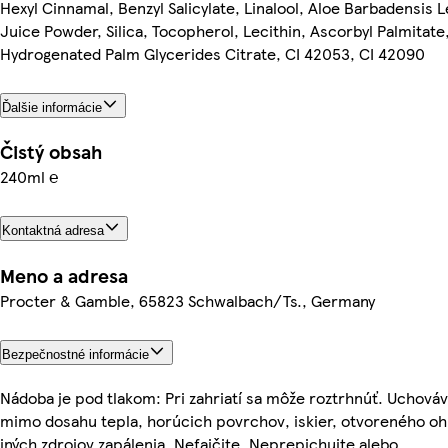
Hexyl Cinnamal, Benzyl Salicylate, Linalool, Aloe Barbadensis L
Juice Powder, Silica, Tocopherol, Lecithin, Ascorbyl Palmitate
Hydrogenated Palm Glycerides Citrate, CI 42053, CI 42090
Ďalšie informácie
Čistý obsah
240ml ℮
Kontaktná adresa
Meno a adresa
Procter & Gamble, 65823 Schwalbach/Ts., Germany
Bezpečnostné informácie
Nádoba je pod tlakom: Pri zahriatí sa môže roztrhnúť. Uchováv
mimo dosahu tepla, horúcich povrchov, iskier, otvoreného oh
iných zdrojov zapálenia. Nefajčite. Neprepichujte alebo