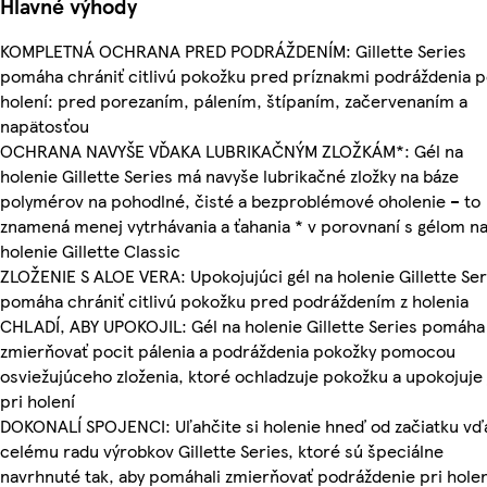
Hlavné výhody
KOMPLETNÁ OCHRANA PRED PODRÁŽDENÍM: Gillette Series
pomáha chrániť citlivú pokožku pred príznakmi podráždenia 
holení: pred porezaním, pálením, štípaním, začervenaním a
napätosťou
OCHRANA NAVYŠE VĎAKA LUBRIKAČNÝM ZLOŽKÁM*: Gél na
holenie Gillette Series má navyše lubrikačné zložky na báze
polymérov na pohodlné, čisté a bezproblémové oholenie – to
znamená menej vytrhávania a ťahania * v porovnaní s gélom n
holenie Gillette Classic
ZLOŽENIE S ALOE VERA: Upokojujúci gél na holenie Gillette Ser
pomáha chrániť citlivú pokožku pred podráždením z holenia
CHLADÍ, ABY UPOKOJIL: Gél na holenie Gillette Series pomáha
zmierňovať pocit pálenia a podráždenia pokožky pomocou
osviežujúceho zloženia, ktoré ochladzuje pokožku a upokojuje 
pri holení
DOKONALÍ SPOJENCI: Uľahčite si holenie hneď od začiatku vď
celému radu výrobkov Gillette Series, ktoré sú špeciálne
navrhnuté tak, aby pomáhali zmierňovať podráždenie pri holen