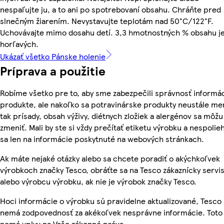
nespaľujte ju, a to ani po spotrebovaní obsahu. Chráňte pred
slnečným žiarením. Nevystavujte teplotám nad 50°C/122°F.
Uchovávajte mimo dosahu detí. 3,3 hmotnostných % obsahu j
horľavých.
Ukázať všetko Pánske holenie
Príprava a použitie
Robíme všetko pre to, aby sme zabezpečili správnosť informác
produkte, ale nakoľko sa potravinárske produkty neustále me
tak prísady, obsah výživy, diétnych zložiek a alergénov sa môžu
zmeniť. Mali by ste si vždy prečítať etiketu výrobku a nespolie
sa len na informácie poskytnuté na webových stránkach.
Ak máte nejaké otázky alebo sa chcete poradiť o akýchkoľvek
výrobkoch značky Tesco, obráťte sa na Tesco zákaznícky servis
alebo výrobcu výrobku, ak nie je výrobok značky Tesco.
Hoci informácie o výrobku sú pravidelne aktualizované, Tesco
nemá zodpovednosť za akékoľvek nesprávne informácie. Toto
nemá vplyv na Vaše zákonné práva.