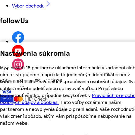
Výber obchodu
followUs
Nastavenia súkromia
My a našich 18 partnerov ukladáme informácie v zariadení aleb
nim pristupujeme, napríklad k jedinečným identifikátorom v
©
Tesco Stores SR, a.s. 2026
súboroch cookie, za účelom spracúvania osobných údajov. Sv
súhlas môžete udeliť alebo spravovať voľbou Prijať alebo
Odmietnuť všetko, prípadne kedykoľvek v
Pravidlách pre och
osobných údajov a cookies.
Tieto voľby oznámime našim
partnerom a neovplyvnia údaje o prehliadaní. Vaše rozhodnuti
však zmení spôsob, akým vám prispôsobíme nakupovanie na
našom webe.