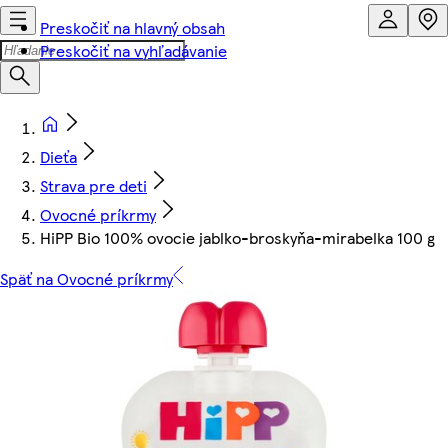
Preskočiť na hlavný obsah
Preskočiť na vyhľadávanie
Dieťa
Strava pre deti
Ovocné príkrmy
HiPP Bio 100% ovocie jablko-broskyňa-mirabelka 100 g
Späť na Ovocné príkrmy