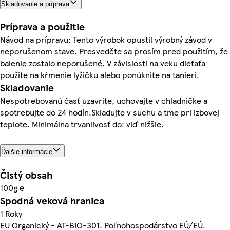
Skladovanie a príprava
Príprava a použitie
Návod na prípravu: Tento výrobok opustil výrobný závod v
neporušenom stave. Presvedčte sa prosím pred použitím, že
balenie zostalo neporušené. V závislosti na veku dieťaťa
použite na kŕmenie lyžičku alebo ponúknite na tanieri.
Skladovanie
Nespotrebovanú časť uzavrite, uchovajte v chladničke a
spotrebujte do 24 hodín.Skladujte v suchu a tme pri izbovej
teplote. Minimálna trvanlivosť do: viď nižšie.
Ďalšie informácie
Čistý obsah
100g ℮
Spodná veková hranica
1 Roky
EU Organický - AT-BIO-301, Poľnohospodárstvo EÚ/EÚ.