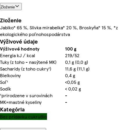
Zloženie
Zloženie
Jablko* 65 %, Slivka mirabelka* 20 %, Broskyňa* 15 %, *z
ekologického poľnohospodárstva
Výživové údaje
Výživové hodnoty
100 g
Energia kJ / kcal
219/52
Tuky (z toho - nasýtené MK)
0,1 g (0,0 g)
Sacharidy (z toho cukry¹)
11,6 g (11,1 g)
Bielkoviny
0,4 g
Soľ¹
<0,05 g
Sodík
< 0,02 g
¹prirodzene v surovinách
-
MK=mastné kyseliny
-
Kategória
Bez prídavku cukru
Bio