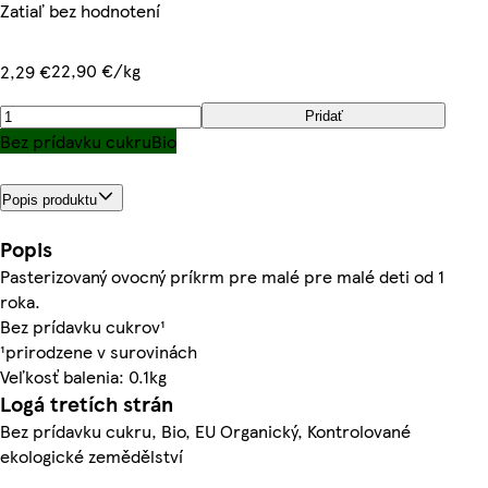
Zatiaľ bez hodnotení
22,90 €/kg
2,29 €
Pridať
Bez prídavku cukru
Bio
Popis produktu
Popis
Pasterizovaný ovocný príkrm pre malé pre malé deti od 1
roka.
Bez prídavku cukrov¹
¹prirodzene v surovinách
Veľkosť balenia: 0.1kg
Logá tretích strán
Bez prídavku cukru, Bio, EU Organický, Kontrolované
ekologické zemědělství