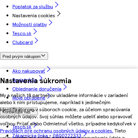
Poplatok za službu
Nastavenia cookies
Možnosti platby
Tesco.sk
Clubcard
Pred prvým nákupom
Ako nakupovať
Nastavenia súkromia
Registrácia
Objednanie doručenia
My a našich 18 partnerov ukladáme informácie v zariadení
Moje obľúbené
alebo k nim pristupujeme, napríklad k jedinečným
identifikátorom v súboroch cookie, za účelom spracúvania
Kontaktujte nás
osobných údajov. Svoj súhlas môžete udeliť alebo spravovať
voľbou Prijať alebo Odmietnuť všetko, prípadne kedykoľvek v
Tesco.sk
Pravidlách pre ochranu osobných údajov a cookies.
Tieto
Zákaznícka linka - 0800222333
voľby oznámime našim partnerom a neovplyvnia údaje o