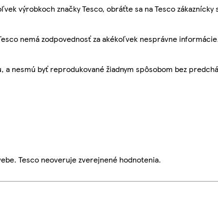
ľvek výrobkoch značky Tesco, obráťte sa na Tesco zákaznícky 
, Tesco nemá zodpovednosť za akékoľvek nesprávne informácie
bu, a nesmú byť reprodukované žiadnym spôsobom bez predch
webe. Tesco neoveruje zverejnené hodnotenia.