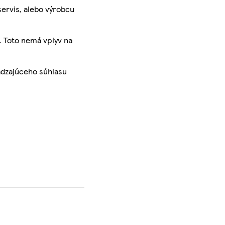
servis, alebo výrobcu
. Toto nemá vplyv na
ádzajúceho súhlasu