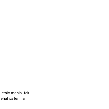
ustále menia, tak
iehať sa len na