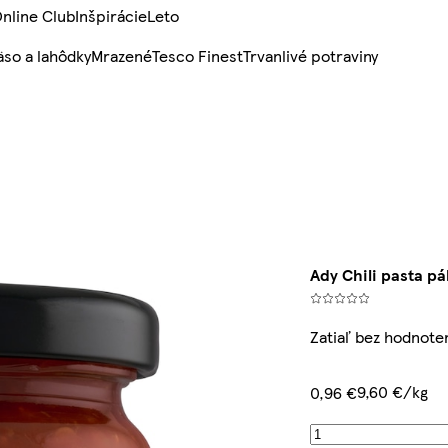
nline Club
Inšpirácie
Leto
so a lahôdky
Mrazené
Tesco Finest
Trvanlivé potraviny
Ady Chili pasta pá
Zatiaľ bez hodnote
9,60 €/kg
0,96 €