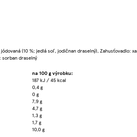
ľ jódovaná (10 %; jedlá soľ, jodičnan draselný), Zahusťovadlo: 
: sorban draselný
na 100 g výrobku:
187 kJ / 45 kcal
0,4 g
0 g
7,9 g
4,7 g
1,3 g
1,7 g
10,0 g