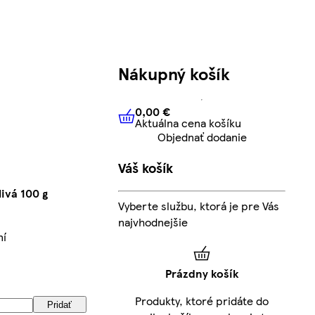
Nákupný košík
0,00 €
Aktuálna cena košíku
0,00 €
Aktuálna cena košíku
Objednať dodanie
Váš košík
livá 100 g
Vyberte službu, ktorá je pre Vás
najvhodnejšie
ní
Prázdny košík
Produkty, ktoré pridáte do
Pridať