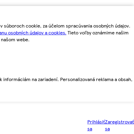
m v súboroch cookie, za účelom spracúvania osobných údajov.
anu osobných údajov a cookies.
Tieto voľby oznámime našim
a našom webe.
ť k informáciám na zariadení. Personalizovaná reklama a obsah,
Prihlásiť
Zaregistrovať
sa
sa