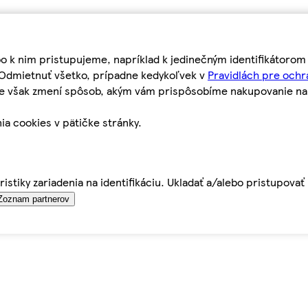
bo k nim pristupujeme, napríklad k jedinečným identifikátoro
o Odmietnuť všetko, prípadne kedykoľvek v
Pravidlách pre ochr
tie však zmení spôsob, akým vám prispôsobíme nakupovanie n
ia cookies v pätičke stránky.
istiky zariadenia na identifikáciu. Ukladať a/alebo pristupova
Zoznam partnerov