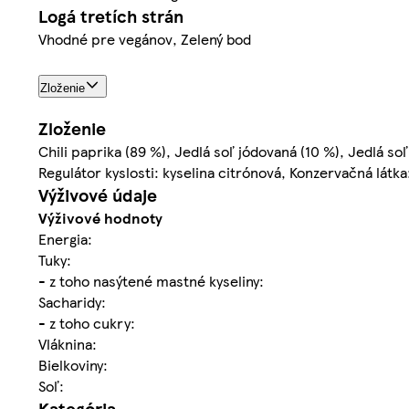
Logá tretích strán
Vhodné pre vegánov, Zelený bod
Zloženie
Zloženie
Chili paprika (89 %), Jedlá soľ jódovaná (10 %), Jedlá so
Regulátor kyslosti: kyselina citrónová, Konzervačná látka
Výživové údaje
Výživové hodnoty
Energia:
Tuky:
- z toho nasýtené mastné kyseliny:
Sacharidy:
- z toho cukry:
Vláknina:
Bielkoviny:
Soľ:
Kategória