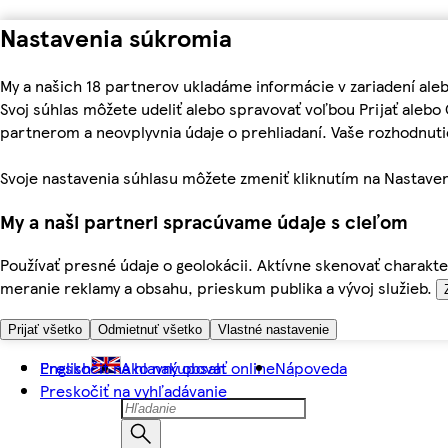
Nastavenia súkromia
My a našich 18 partnerov ukladáme informácie v zariadení ale
Svoj súhlas môžete udeliť alebo spravovať voľbou Prijať aleb
partnerom a neovplyvnia údaje o prehliadaní. Vaše rozhodnu
Svoje nastavenia súhlasu môžete zmeniť kliknutím na Nastaven
My a naši partneri spracúvame údaje s cieľom
Používať presné údaje o geolokácii. Aktívne skenovať charakter
meranie reklamy a obsahu, prieskum publika a vývoj služieb.
Prijať všetko
Odmietnuť všetko
Vlastné nastavenie
Preskočiť na hlavný obsah
English
Ako nakupovať online
Nápoveda
Preskočiť na vyhľadávanie