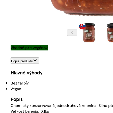
Vhodné pre vegánov
Popis produktu
Hlavné výhody
Bez farbív
Vegan
Popis
Chemicky konzervovaná jednodruhová zelenina. Silne pál
Veľkosť balenia: 0.1kg