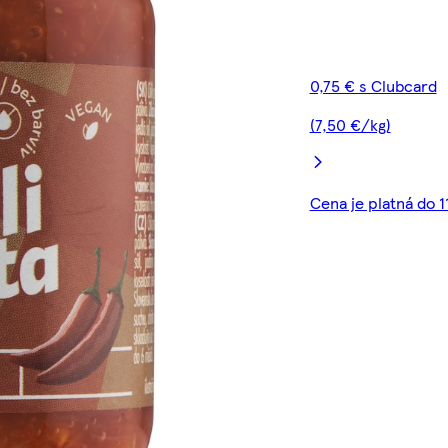
0,75 € s Clubcard
(7,50 €/kg)
Cena je platná do 1