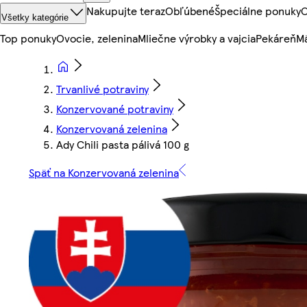
Nakupujte teraz
Obľúbené
Špeciálne ponuky
O
Všetky kategórie
Top ponuky
Ovocie, zelenina
Mliečne výrobky a vajcia
Pekáreň
Mä
Trvanlivé potraviny
Konzervované potraviny
Konzervovaná zelenina
Ady Chili pasta pálivá 100 g
Späť na Konzervovaná zelenina