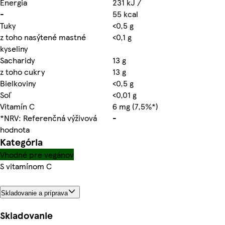
Energia
231 kJ /
-
55 kcal
Tuky
<0,5 g
z toho nasýtené mastné
<0,1 g
kyseliny
Sacharidy
13 g
z toho cukry
13 g
Bielkoviny
<0,5 g
Soľ
<0,01 g
Vitamín C
6 mg (7,5%*)
*NRV: Referenčná výživová
-
hodnota
Kategória
Vhodné pre vegánov
S vitamínom C
Skladovanie a príprava
Skladovanie