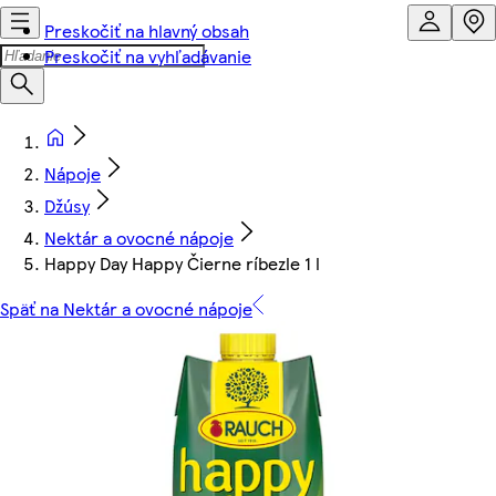
Preskočiť na hlavný obsah
Preskočiť na vyhľadávanie
Nápoje
Džúsy
Nektár a ovocné nápoje
Happy Day Happy Čierne ríbezle 1 l
Späť na Nektár a ovocné nápoje