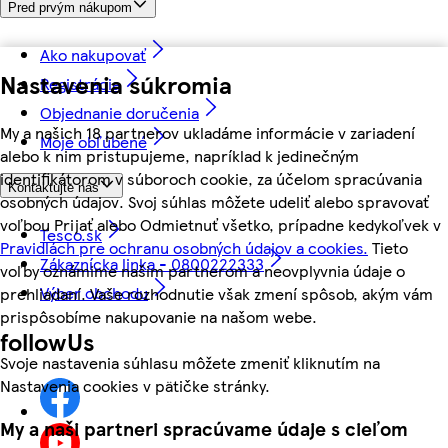
Pred prvým nákupom
Ako nakupovať
Nastavenia súkromia
Registrácia
Objednanie doručenia
My a našich 18 partnerov ukladáme informácie v zariadení
Moje obľúbené
alebo k nim pristupujeme, napríklad k jedinečným
identifikátorom v súboroch cookie, za účelom spracúvania
Kontaktujte nás
osobných údajov. Svoj súhlas môžete udeliť alebo spravovať
voľbou Prijať alebo Odmietnuť všetko, prípadne kedykoľvek v
Tesco.sk
Pravidlách pre ochranu osobných údajov a cookies.
Tieto
Zákaznícka linka - 0800222333
voľby oznámime našim partnerom a neovplyvnia údaje o
Výber obchodu
prehliadaní. Vaše rozhodnutie však zmení spôsob, akým vám
prispôsobíme nakupovanie na našom webe.
followUs
Svoje nastavenia súhlasu môžete zmeniť kliknutím na
Nastavenia cookies v pätičke stránky.
My a naši partneri spracúvame údaje s cieľom