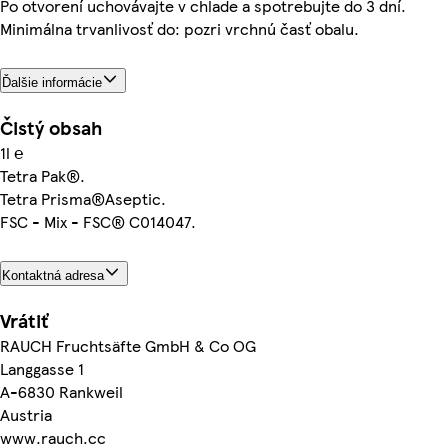
Po otvorení uchovávajte v chlade a spotrebujte do 3 dní.
Minimálna trvanlivosť do: pozri vrchnú časť obalu.
Ďalšie informácie
Čistý obsah
1l ℮
Tetra Pak®.
Tetra Prisma®Aseptic.
FSC - Mix - FSC® C014047.
Kontaktná adresa
Vrátiť
RAUCH Fruchtsäfte GmbH & Co OG
Langgasse 1
A-6830 Rankweil
Austria
www.rauch.cc