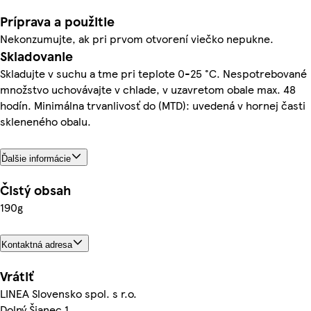
Príprava a použitie
Nekonzumujte, ak pri prvom otvorení viečko nepukne.
Skladovanie
Skladujte v suchu a tme pri teplote 0-25 °C. Nespotrebované
množstvo uchovávajte v chlade, v uzavretom obale max. 48
hodín. Minimálna trvanlivosť do (MTD): uvedená v hornej časti
skleneného obalu.
Ďalšie informácie
Čistý obsah
190g
Kontaktná adresa
Vrátiť
LINEA Slovensko spol. s r.o.
Dolný Šianec 1