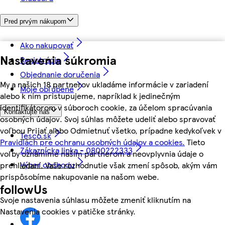
Pred prvým nákupom
Ako nakupovať
Nastavenia súkromia
Registrácia
Objednanie doručenia
My a našich 18 partnerov ukladáme informácie v zariadení
Moje obľúbené
alebo k nim pristupujeme, napríklad k jedinečným
identifikátorom v súboroch cookie, za účelom spracúvania
Kontaktujte nás
osobných údajov. Svoj súhlas môžete udeliť alebo spravovať
voľbou Prijať alebo Odmietnuť všetko, prípadne kedykoľvek v
Tesco.sk
Pravidlách pre ochranu osobných údajov a cookies.
Tieto
Zákaznícka linka - 0800222333
voľby oznámime našim partnerom a neovplyvnia údaje o
Výber obchodu
prehliadaní. Vaše rozhodnutie však zmení spôsob, akým vám
prispôsobíme nakupovanie na našom webe.
followUs
Svoje nastavenia súhlasu môžete zmeniť kliknutím na
Nastavenia cookies v pätičke stránky.