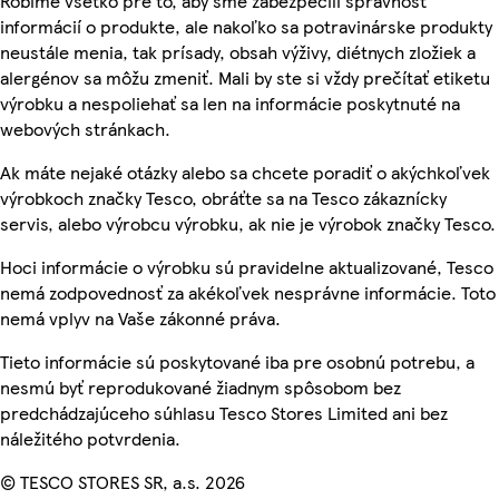
Robíme všetko pre to, aby sme zabezpečili správnosť
informácií o produkte, ale nakoľko sa potravinárske produkty
neustále menia, tak prísady, obsah výživy, diétnych zložiek a
alergénov sa môžu zmeniť. Mali by ste si vždy prečítať etiketu
výrobku a nespoliehať sa len na informácie poskytnuté na
webových stránkach.
Ak máte nejaké otázky alebo sa chcete poradiť o akýchkoľvek
výrobkoch značky Tesco, obráťte sa na Tesco zákaznícky
servis, alebo výrobcu výrobku, ak nie je výrobok značky Tesco.
Hoci informácie o výrobku sú pravidelne aktualizované, Tesco
nemá zodpovednosť za akékoľvek nesprávne informácie. Toto
nemá vplyv na Vaše zákonné práva.
Tieto informácie sú poskytované iba pre osobnú potrebu, a
nesmú byť reprodukované žiadnym spôsobom bez
predchádzajúceho súhlasu Tesco Stores Limited ani bez
náležitého potvrdenia.
© TESCO STORES SR, a.s. 2026