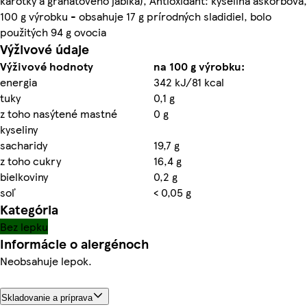
karotky a granátového jablka), Antioxidant: kyselina askorbová,
100 g výrobku - obsahuje 17 g prírodných sladidiel, bolo
použitých 94 g ovocia
Výživové údaje
Výživové hodnoty
na 100 g výrobku:
energia
342 kJ/81 kcal
tuky
0,1 g
z toho nasýtené mastné
0 g
kyseliny
sacharidy
19,7 g
z toho cukry
16,4 g
bielkoviny
0,2 g
soľ
< 0,05 g
Kategória
Bez lepku
Informácie o alergénoch
Neobsahuje lepok.
Skladovanie a príprava