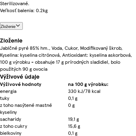
Sterilizované.
Veľkosť balenia: 0.2kg
Zloženie
Zloženie
Jablčné pyré 85% hm., Voda, Cukor, Modifikovaný škrob,
Kyselina: kyselina citrónová, Antioxidant: kyselina askorbová,
100 g výrobku - obsahuje 17 g prírodných sladidiel, bolo
použitých 90 g ovocia
Výživové údaje
Výživové hodnoty
na 100 g výrobku:
energia
330 kJ/78 kcal
tuky
0,1 g
z toho nasýtené mastné
0 g
kyseliny
sacharidy
19,1 g
z toho cukry
15,6 g
bielkoviny
0,1 g