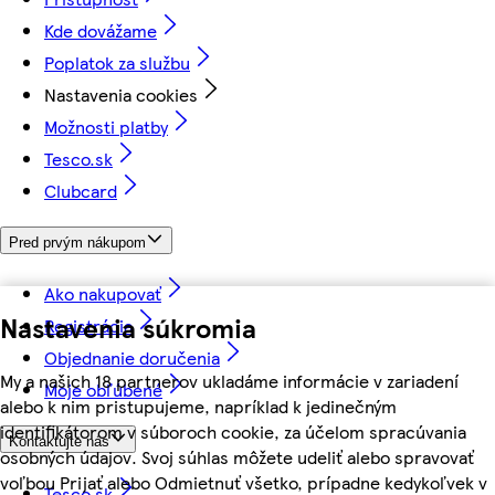
Kde dovážame
Poplatok za službu
Nastavenia cookies
Možnosti platby
Tesco.sk
Clubcard
Pred prvým nákupom
Ako nakupovať
Nastavenia súkromia
Registrácia
Objednanie doručenia
My a našich 18 partnerov ukladáme informácie v zariadení
Moje obľúbené
alebo k nim pristupujeme, napríklad k jedinečným
identifikátorom v súboroch cookie, za účelom spracúvania
Kontaktujte nás
osobných údajov. Svoj súhlas môžete udeliť alebo spravovať
voľbou Prijať alebo Odmietnuť všetko, prípadne kedykoľvek v
Tesco.sk