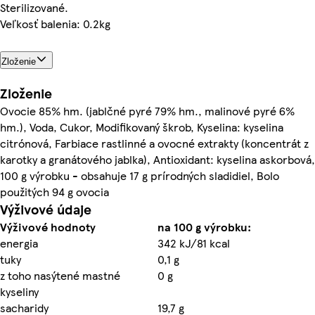
Sterilizované.
Veľkosť balenia: 0.2kg
Zloženie
Zloženie
Ovocie 85% hm. (jablčné pyré 79% hm., malinové pyré 6%
hm.), Voda, Cukor, Modifikovaný škrob, Kyselina: kyselina
citrónová, Farbiace rastlinné a ovocné extrakty (koncentrát z
karotky a granátového jablka), Antioxidant: kyselina askorbová,
100 g výrobku - obsahuje 17 g prírodných sladidiel, Bolo
použitých 94 g ovocia
Výživové údaje
Výživové hodnoty
na 100 g výrobku:
energia
342 kJ/81 kcal
tuky
0,1 g
z toho nasýtené mastné
0 g
kyseliny
sacharidy
19,7 g