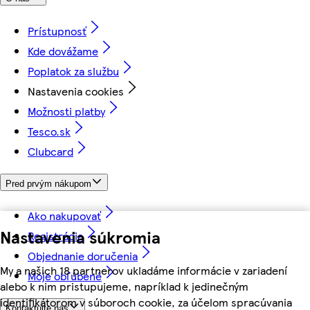
Prístupnosť
Kde dovážame
Poplatok za službu
Nastavenia cookies
Možnosti platby
Tesco.sk
Clubcard
Pred prvým nákupom
Ako nakupovať
Nastavenia súkromia
Registrácia
Objednanie doručenia
My a našich 18 partnerov ukladáme informácie v zariadení
Moje obľúbené
alebo k nim pristupujeme, napríklad k jedinečným
identifikátorom v súboroch cookie, za účelom spracúvania
Kontaktujte nás