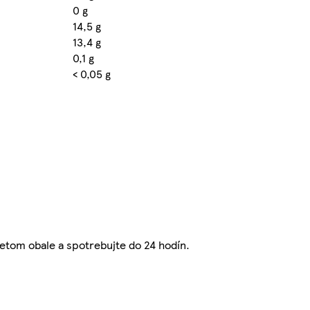
0 g
14,5 g
13,4 g
0,1 g
< 0,05 g
tom obale a spotrebujte do 24 hodín.