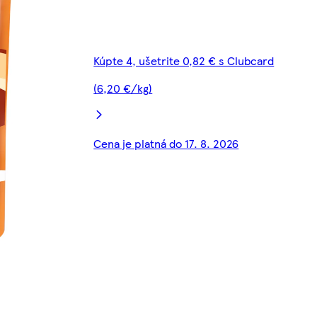
Kúpte 4, ušetrite 0,82 € s Clubcard
(6,20 €/kg)
Cena je platná do 17. 8. 2026