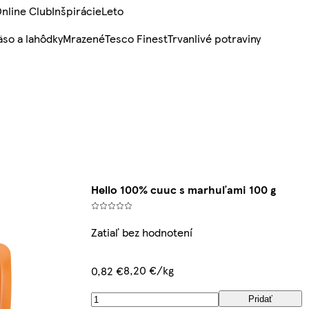
nline Club
Inšpirácie
Leto
so a lahôdky
Mrazené
Tesco Finest
Trvanlivé potraviny
Hello 100% cuuc s marhuľami 100 g
Zatiaľ bez hodnotení
8,20 €/kg
0,82 €
Pridať