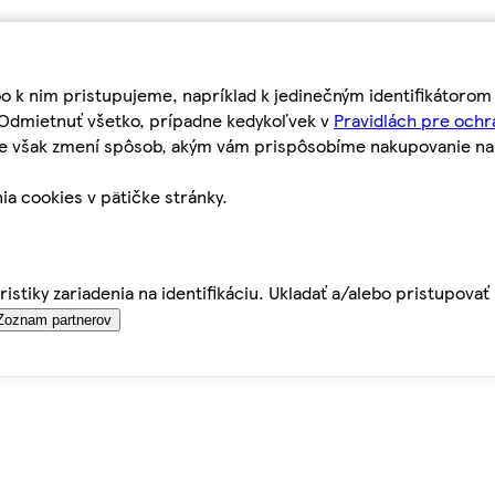
bo k nim pristupujeme, napríklad k jedinečným identifikátoro
o Odmietnuť všetko, prípadne kedykoľvek v
Pravidlách pre ochr
tie však zmení spôsob, akým vám prispôsobíme nakupovanie n
ia cookies v pätičke stránky.
istiky zariadenia na identifikáciu. Ukladať a/alebo pristupova
Zoznam partnerov