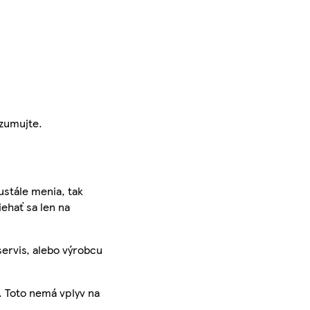
zumujte.
ustále menia, tak
iehať sa len na
servis, alebo výrobcu
. Toto nemá vplyv na