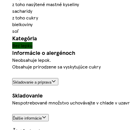
z toho nasýtené mastné kyseliny
sacharidy
z toho cukry
bielkoviny
soľ
Kategória
Bez lepku
Informácie o alergénoch
Neobsahuje lepok.
Obsahuje prirodzene sa vyskytujúce cukry
Skladovanie a príprava
Skladovanie
Nespotrebované množstvo uchovávajte v chlade v uzavre
Ďalšie informácie