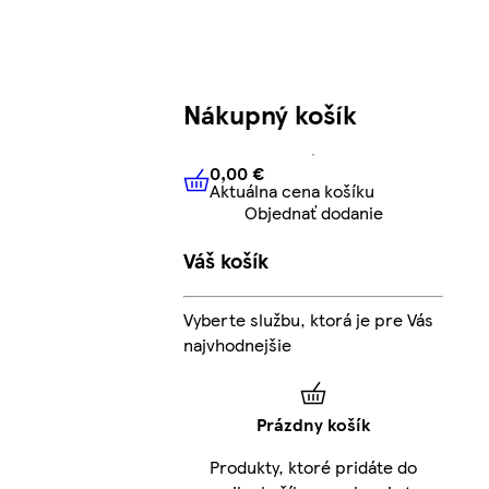
Nákupný košík
0,00 €
Aktuálna cena košíku
0,00 €
Aktuálna cena košíku
Objednať dodanie
Váš košík
Vyberte službu, ktorá je pre Vás
najvhodnejšie
Prázdny košík
Produkty, ktoré pridáte do