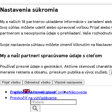
Nastavenia súkromia
My a našich 18 partnerov ukladáme informácie v zariadení ale
Svoj súhlas môžete udeliť alebo spravovať voľbou Prijať aleb
partnerom a neovplyvnia údaje o prehliadaní. Vaše rozhodnu
Svoje nastavenia súhlasu môžete zmeniť kliknutím na Nastaven
My a naši partneri spracúvame údaje s cieľom
Používať presné údaje o geolokácii. Aktívne skenovať charakter
meranie reklamy a obsahu, prieskum publika a vývoj služieb.
Prijať všetko
Odmietnuť všetko
Vlastné nastavenie
Preskočiť na hlavný obsah
English
Ako nakupovať online
Nápoveda
Preskočiť na vyhľadávanie