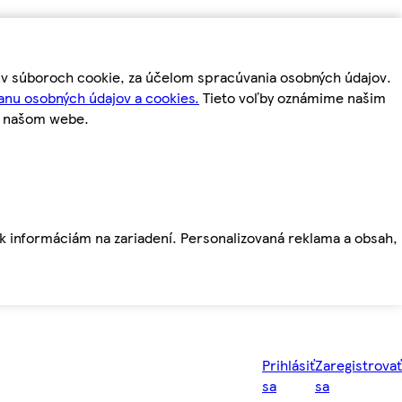
m v súboroch cookie, za účelom spracúvania osobných údajov.
anu osobných údajov a cookies.
Tieto voľby oznámime našim
a našom webe.
ť k informáciám na zariadení. Personalizovaná reklama a obsah,
Prihlásiť
Zaregistrovať
sa
sa