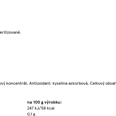
rilizované.
ý koncentrát, Antioxidant: kyselina askorbová, Celkový obsah 
na 100 g výrobku:
247 kJ/58 kcal
0,1 g