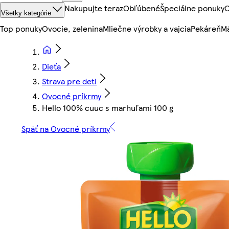
Nakupujte teraz
Obľúbené
Špeciálne ponuky
O
Všetky kategórie
Top ponuky
Ovocie, zelenina
Mliečne výrobky a vajcia
Pekáreň
Mä
Dieťa
Strava pre deti
Ovocné príkrmy
Hello 100% cuuc s marhuľami 100 g
Späť na Ovocné príkrmy